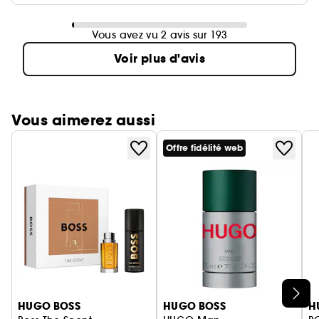
Vous avez vu 2 avis sur 193
Voir plus d'avis
Vous aimerez aussi
Offre fidélité web
Ignorer le carrousel produits
HUGO BOSS
HUGO BOSS
H