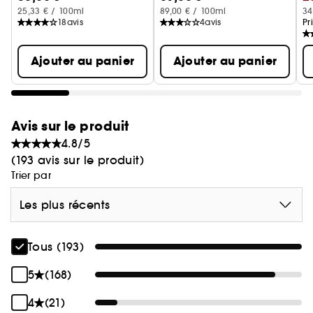
25,33 € / 100ml
89,00 € / 100ml
34
18
avis
4
avis
Pr
Ajouter au panier
Ajouter au panier
Avis sur le produit
4.8/5
(193 avis sur le produit)
Trier par
Les plus récents
Tous (193)
5
(168)
4
(21)