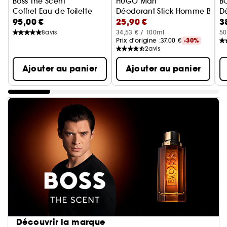
Boss The Scent
HUGO Man
B
Coffret Eau de Toilette
Déodorant Stick Homme Boisé e
D
95,00 €
25,90 €
3
8
avis
34,53 € / 100ml
50
Prix d'origine :
37,00 €
-30%
2
avis
Ajouter au panier
Ajouter au panier
Découvrir la marque