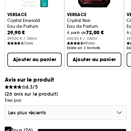
Ignorer le carrousel produits
VERSACE
VERSACE
V
Crystal Emerald
Crystal Noir
Cr
Eau de Parfum
Eau de Parfum
E
29,90 €
72,00 €
À partir de
À 
299,00 € / 100ml
240,00 € / 100ml
24
7
avis
49
avis
Existe en 3 formats
Ex
Ajouter au panier
Ajouter au panier
Avis sur le produit
4.3/5
(26 avis sur le produit)
Trier par
Les plus récents
Tous (26)