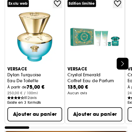
Exclu web
Edition limitée
Ignorer le carrousel produits
VERSACE
VERSACE
V
Dylan Turquoise
Crystal Emerald
Cr
Eau De Toilette
Coffret Eau de Parfum
E
75,00 €
135,00 €
À partir de
À 
250,00 € / 100ml
Aucun avis
24
812
avis
Existe en 3 formats
Ex
Ajouter au panier
Ajouter au panier