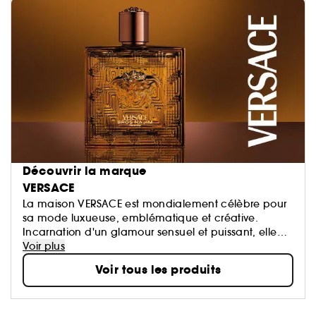
Découvrir la marque
VERSACE
La maison VERSACE est mondialement célèbre pour
sa mode luxueuse, emblématique et créative.
Incarnation d'un glamour sensuel et puissant, elle
est un véritable symbole de l'excellence italienne.
Voir plus
Alliant la culture néo-classique à un esprit
Voir tous les produits
d'innovation constant, VERSACE se distingue par sa
gamme complète de parfums sophistiqués et
séduisants, conçus pour sublimer la personnalité de