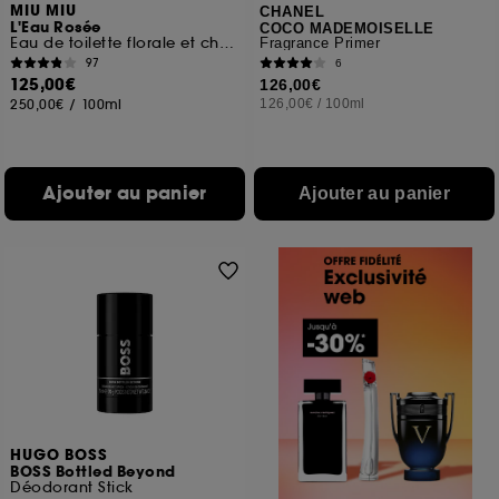
MIU MIU
CHANEL
L'Eau Rosée
COCO MADEMOISELLE
Eau de toilette florale et chyprée pour femme
Fragrance Primer
97
6
125,00€
126,00€
250,00€
/
100ml
126,00€
/
100ml
Ajouter au panier
Ajouter au panier
HUGO BOSS
BOSS Bottled Beyond
Déodorant Stick