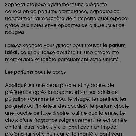
de vous plaire via des publicités, y compris sur des
Sephora propose également une élégante
sites tiers et sur les réseaux sociaux, sur la base
collection de parfums d’ambiance, capables de
des pages que vous avez consultées, de votre
transformer l’atmosphère de n’importe quel espace
navigation, et de l'historique de vos interactions.
grâce aux notes enveloppantes de diffuseurs et de
Cookies de mesure d’audience :
ils nous
bougies.
permettent de réaliser des statistiques de
fréquentation et de navigation sur notre site afin
Laissez Sephora vous guider pour trouver
le parfum
d’en améliorer la performance.
idéal
, celui qui laisse derrière lui une empreinte
Cookies de sécurisation des paiements en ligne :
mémorable et reflète parfaitement votre unicité.
ils nous permettent de lutter notamment contre les
fraudes aux moyens de paiement et les
Les parfums pour le corps
usurpations d’identité.
Appliqué sur une peau propre et hydratée, de
Cookies fonctionnels :
il s’agit de cookies
préférence après la douche, et sur les points de
permettant l’affichage et/ou la fourniture de
pulsation (comme le cou, le visage, les oreilles, les
certaines fonctionnalités du site, tel que les
cookies d’authentification qui sont utilisés afin de
poignets ou l’intérieur des coudes), le parfum ajoute
vous faire bénéficier de l’authentification
une touche de luxe à votre routine quotidienne. Le
prolongée vous permettant d’accéder à votre
choix d’une fragrance soigneusement sélectionnée
compte lors de votre prochaine visite sur le site
enrichit aussi votre style et peut avoir un impact
sans saisir à nouveau votre identifiant et mot de
profond sur votre humeur et la manière dont vous
passe.