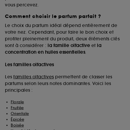
vous percevez.
Comment choisir le parfum parfait ?
A l'exception des cookies techniques, le dépôt et la
lecture de ces traceurs requiert votre accord. Vous
Le choix du parfum idéal dépend entièrement de
pouvez personnaliser vos choix concernant le dépôt
votre nez. Cependant, pour faire le bon choix et
de ces cookies grâce au bouton "personnaliser mes
profiter pleinement du produit, deux éléments clés
choix" ci-dessous ou décider de "tout accepter".
sont à considérer :
la famille olfactive
et
la
Sephora pourra associer les informations de
concentration en huiles essentielles
.
navigation collectées par ces Cookies, pour les
finalités acceptées, avec les données personnelles
collectées ou générées lors de votre activité en ligne
Les familles olfactives
ou en magasin. Pour refuser tous les cookies, cliques
sur "continuer sans accepter". Voous pouvez à tout
Les
familles olfactives
permettent de classer les
moment choisir de retirer votrte consentement. Si vous
parfums selon leurs notes dominantes. Voici les
souhaitez obtenir plus d'information sur les cookies
principales :
utilisés,
cliquez
ici
.
Florale
Fruitée
Orientale
Épicée
Boisée