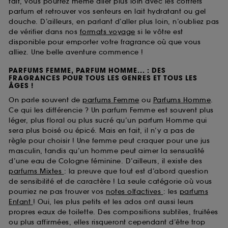
fait, vous pourrez même aller plus loin avec les coffrets
parfum et retrouver vos senteurs en lait hydratant ou gel
douche. D’ailleurs, en parlant d’aller plus loin, n’oubliez pas
de vérifier dans nos
formats voyage
si le vôtre est
disponible pour emporter votre fragrance où que vous
alliez. Une belle aventure commence !
PARFUMS FEMME, PARFUM HOMME... : DES
FRAGRANCES POUR TOUS LES GENRES ET TOUS LES
ÂGES !
On parle souvent de
parfums Femme
ou
Parfums Homme
.
Ce qui les différencie ? Un parfum Femme est souvent plus
léger, plus floral ou plus sucré qu’un parfum Homme qui
sera plus boisé ou épicé. Mais en fait, il n’y a pas de
règle pour choisir ! Une femme peut craquer pour une jus
masculin, tandis qu’un homme peut aimer la sensualité
d’une eau de Cologne féminine. D’ailleurs, il existe des
parfums Mixtes
: la preuve que tout est d’abord question
de sensibilité et de caractère ! La seule catégorie où vous
pourriez ne pas trouver vos
notes olfactives
: les
parfums
Enfant
! Oui, les plus petits et les ados ont aussi leurs
propres eaux de toilette. Des compositions subtiles, fruitées
ou plus affirmées, elles risqueront cependant d’être trop