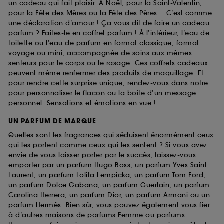
un cadeau qui fait plaisir. À Noël, pour la Saint-Valentin,
pour la Fête des Mères ou la Fête des Pères... C’est comme
une déclaration d’amour ! Ça vous dit de faire un cadeau
parfum ? Faites-le en
coffret parfum
! À l’intérieur, l’eau de
toilette ou l’eau de parfum en format classique, format
voyage ou mini, accompagnée de soins aux mêmes
senteurs pour le corps ou le rasage. Ces coffrets cadeaux
peuvent même renfermer des produits de maquillage. Et
pour rendre cette surprise unique, rendez-vous dans notre
pour personnaliser le flacon ou la boîte d’un message
personnel. Sensations et émotions en vue !
UN PARFUM DE MARQUE
Quelles sont les fragrances qui séduisent énormément ceux
qui les portent comme ceux qui les sentent ? Si vous avez
envie de vous laisser porter par le succès, laissez-vous
emporter par un
parfum Hugo Boss
, un
parfum Yves Saint
Laurent
, un
parfum Lolita Lempicka
, un
parfum Tom Ford
,
un
parfum Dolce Gabana
, un
parfum Guerlain
, un
parfum
Carolina Herrera
, un
parfum Dior
, un
parfum Armani
ou un
parfum Hermès
. Bien sûr, vous pouvez également vous fier
à d’autres maisons de parfums Femme ou parfums