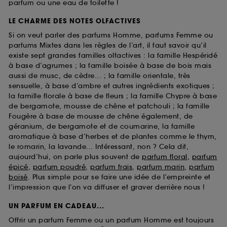
parfum ou une eau de toilette !
LE CHARME DES NOTES OLFACTIVES
Si on veut parler des parfums Homme, parfums Femme ou
parfums Mixtes dans les règles de l’art, il faut savoir qu’il
existe sept grandes familles olfactives : la famille Hespéridé
à base d’agrumes ; la famille boisée à base de bois mais
aussi de musc, de cèdre... ; la famille orientale, très
sensuelle, à base d’ambre et autres ingrédients exotiques ;
la famille florale à base de fleurs ; la famille Chypre à base
de bergamote, mousse de chêne et patchouli ; la famille
Fougère à base de mousse de chêne également, de
géranium, de bergamote et de coumarine, la famille
aromatique à base d’herbes et de plantes comme le thym,
le romarin, la lavande... Intéressant, non ? Cela dit,
aujourd’hui, on parle plus souvent de
parfum floral
,
parfum
épicé
,
parfum poudré
,
parfum frais
,
parfum marin
,
parfum
boisé
. Plus simple pour se faire une idée de l’empreinte et
l’impression que l’on va diffuser et graver derrière nous !
UN PARFUM EN CADEAU...
Offrir un parfum Femme ou un parfum Homme est toujours