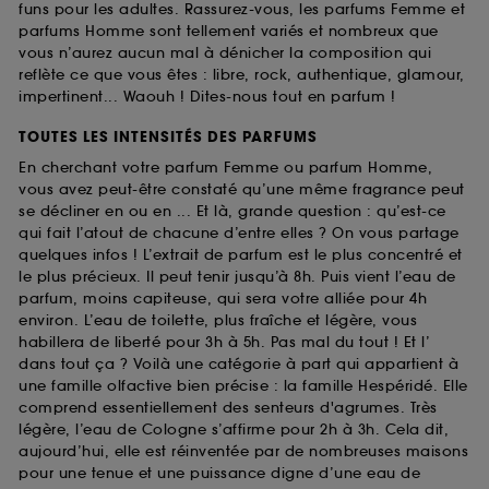
funs pour les adultes. Rassurez-vous, les parfums Femme et
parfums Homme sont tellement variés et nombreux que
vous n’aurez aucun mal à dénicher la composition qui
reflète ce que vous êtes : libre, rock, authentique, glamour,
impertinent... Waouh ! Dites-nous tout en parfum !
TOUTES LES INTENSITÉS DES PARFUMS
En cherchant votre parfum Femme ou parfum Homme,
vous avez peut-être constaté qu’une même fragrance peut
se décliner en ou en ... Et là, grande question : qu’est-ce
qui fait l’atout de chacune d’entre elles ? On vous partage
quelques infos ! L’extrait de parfum est le plus concentré et
le plus précieux. Il peut tenir jusqu’à 8h. Puis vient l’eau de
parfum, moins capiteuse, qui sera votre alliée pour 4h
environ. L’eau de toilette, plus fraîche et légère, vous
habillera de liberté pour 3h à 5h. Pas mal du tout ! Et l’
dans tout ça ? Voilà une catégorie à part qui appartient à
une famille olfactive bien précise : la famille Hespéridé. Elle
comprend essentiellement des senteurs d'agrumes. Très
légère, l’eau de Cologne s’affirme pour 2h à 3h. Cela dit,
aujourd’hui, elle est réinventée par de nombreuses maisons
pour une tenue et une puissance digne d’une eau de