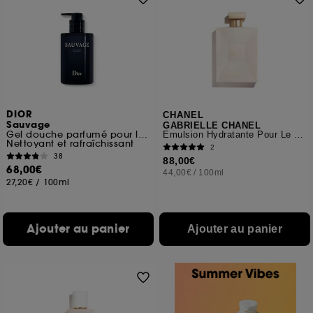
DIOR
CHANEL
Sauvage
GABRIELLE CHANEL
Gel douche parfumé pour le corps
Émulsion Hydratante Pour Le Corps
Nettoyant et rafraîchissant
2
38
88,00€
68,00€
44,00€
/
100ml
27,20€
/
100ml
Ajouter au panier
Ajouter au panier