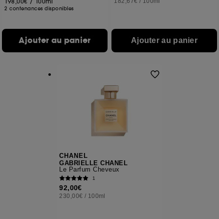
198,00€
/
100ml
182,67€
/
100ml
2 contenances disponibles
Ajouter au panier
Ajouter au panier
CHANEL
GABRIELLE CHANEL
Le Parfum Cheveux
1
92,00€
230,00€
/
100ml