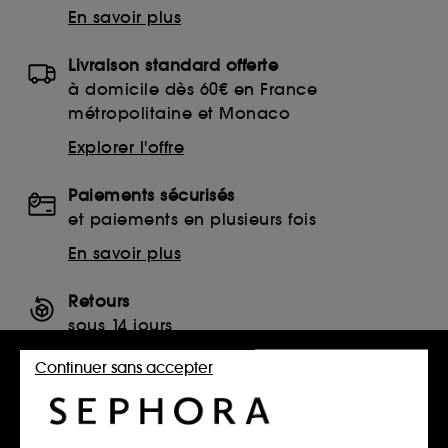
En savoir plus
Livraison standard offerte
à domicile dès 60€ en France
métropolitaine et Monaco
Explorer l'offre
Paiements sécurisés
et paiements en plusieurs fois
En savoir plus
Retours
sous 14 jours
Retourner mon article
Continuer sans accepter
SERVICES, CONTACT ET CONDITIONS DES OFFRES