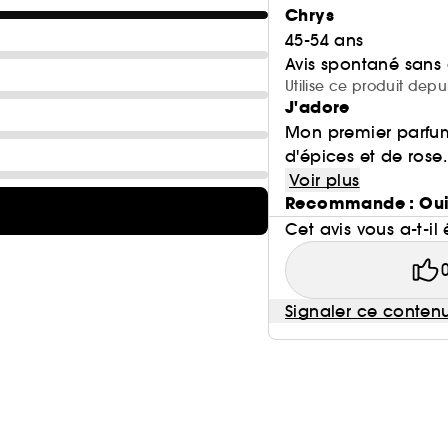
Chrys
45-54 ans
Avis spontané sans
Utilise ce produit depu
J'adore
Mon premier parfu
d'épices et de rose.
Voir plus
Recommande : Ou
Cet avis vous a-t-il 
Signaler ce conten