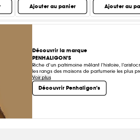
r
Ajouter au panier
Ajouter au pa
Découvrir la marque
PENHALIGON'S
Riche d’un patrimoine mêlant l’histoire, l’aristoc
les rangs des maisons de parfumerie les plus p
typiquement britanniques séduisent les narines 
Voir plus
Découvrir Penhaligon's