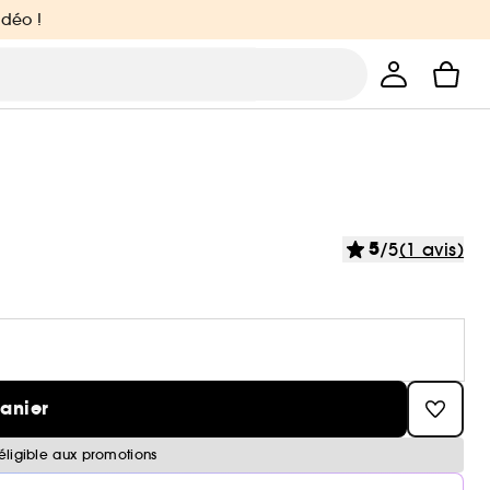
idéo !
5
/5
(1 avis)
panier
éligible aux promotions