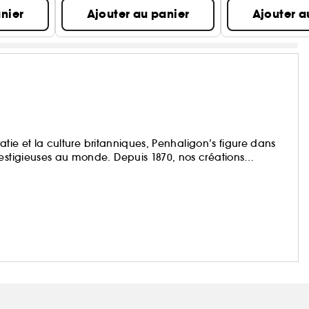
nier
Ajouter au panier
Ajouter a
ratie et la culture britanniques, Penhaligon’s figure dans
restigieuses au monde. Depuis 1870, nos créations
du monde entier, et ce n’est que le début.