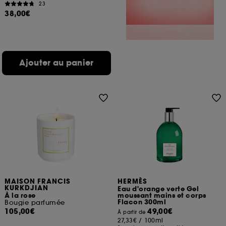
23
38,00€
Ajouter au panier
MAISON FRANCIS
HERMÈS
KURKDJIAN
Eau d'orange verte Gel
À la rose
moussant mains et corps
Flacon 300ml
Bougie parfumée
105,00€
49,00€
À partir de
27,33€
/
100ml