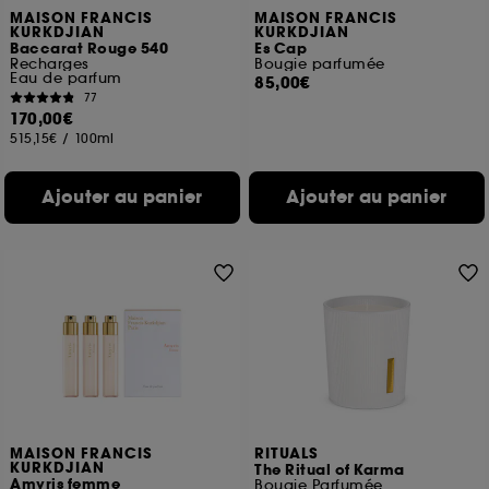
MAISON FRANCIS
MAISON FRANCIS
KURKDJIAN
KURKDJIAN
Baccarat Rouge 540
Es Cap
Recharges
Bougie parfumée
Eau de parfum
85,00€
77
170,00€
515,15€
/
100ml
Ajouter au panier
Ajouter au panier
MAISON FRANCIS
RITUALS
KURKDJIAN
The Ritual of Karma
Amyris femme
Bougie Parfumée