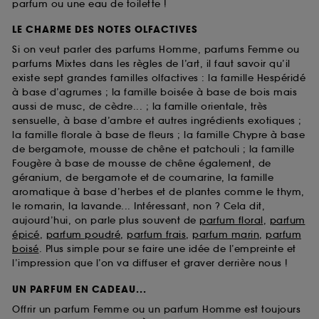
parfum ou une eau de toilette !
LE CHARME DES NOTES OLFACTIVES
Si on veut parler des parfums Homme, parfums Femme ou
parfums Mixtes dans les règles de l’art, il faut savoir qu’il
existe sept grandes familles olfactives : la famille Hespéridé
à base d’agrumes ; la famille boisée à base de bois mais
aussi de musc, de cèdre... ; la famille orientale, très
sensuelle, à base d’ambre et autres ingrédients exotiques ;
la famille florale à base de fleurs ; la famille Chypre à base
de bergamote, mousse de chêne et patchouli ; la famille
Fougère à base de mousse de chêne également, de
géranium, de bergamote et de coumarine, la famille
aromatique à base d’herbes et de plantes comme le thym,
le romarin, la lavande... Intéressant, non ? Cela dit,
aujourd’hui, on parle plus souvent de
parfum floral
,
parfum
épicé
,
parfum poudré
,
parfum frais
,
parfum marin
,
parfum
boisé
. Plus simple pour se faire une idée de l’empreinte et
l’impression que l’on va diffuser et graver derrière nous !
UN PARFUM EN CADEAU...
Offrir un parfum Femme ou un parfum Homme est toujours