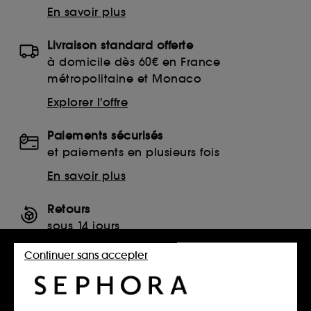
En savoir plus
Livraison standard offerte
à domicile dès 60€ en France
métropolitaine et Monaco
Explorer l'offre
Paiements sécurisés
et paiements en plusieurs fois
En savoir plus
Retours
sous 14 jours
Retourner mon article
Continuer sans accepter
SERVICES, CONTACT ET CONDITIONS DES OFFRES