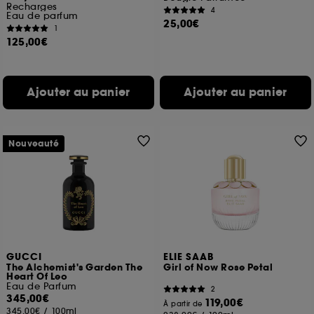
Recharges
4
Eau de parfum
25,00€
1
125,00€
Ajouter au panier
Ajouter au panier
Nouveauté
GUCCI
ELIE SAAB
The Alchemist's Garden The
Girl of Now Rose Petal
Heart Of Leo
Eau de Parfum
2
345,00€
119,00€
À partir de
345,00€
/
100ml