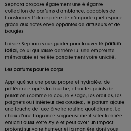
de vous plaire via des publicités, y compris sur des
Sephora propose également une élégante
sites tiers et sur les réseaux sociaux, sur la base
collection de parfums d’ambiance, capables de
des pages que vous avez consultées, de votre
transformer l’atmosphère de n’importe quel espace
navigation, et de l'historique de vos interactions.
grâce aux notes enveloppantes de diffuseurs et de
Cookies de mesure d’audience :
ils nous
bougies.
permettent de réaliser des statistiques de
fréquentation et de navigation sur notre site afin
Laissez Sephora vous guider pour trouver
le parfum
d’en améliorer la performance.
idéal
, celui qui laisse derrière lui une empreinte
Cookies de sécurisation des paiements en ligne :
mémorable et reflète parfaitement votre unicité.
ils nous permettent de lutter notamment contre les
fraudes aux moyens de paiement et les
Les parfums pour le corps
usurpations d’identité.
Appliqué sur une peau propre et hydratée, de
Cookies fonctionnels :
il s’agit de cookies
préférence après la douche, et sur les points de
permettant l’affichage et/ou la fourniture de
pulsation (comme le cou, le visage, les oreilles, les
certaines fonctionnalités du site, tel que les
cookies d’authentification qui sont utilisés afin de
poignets ou l’intérieur des coudes), le parfum ajoute
vous faire bénéficier de l’authentification
une touche de luxe à votre routine quotidienne. Le
prolongée vous permettant d’accéder à votre
choix d’une fragrance soigneusement sélectionnée
compte lors de votre prochaine visite sur le site
enrichit aussi votre style et peut avoir un impact
sans saisir à nouveau votre identifiant et mot de
profond sur votre humeur et la manière dont vous
passe.