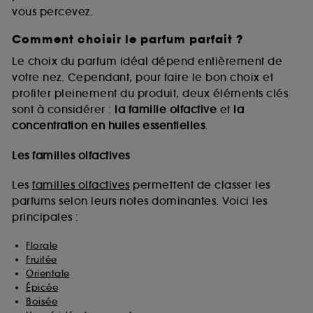
vous percevez.
Comment choisir le parfum parfait ?
A l'exception des cookies techniques, le dépôt et la
lecture de ces traceurs requiert votre accord. Vous
Le choix du parfum idéal dépend entièrement de
pouvez personnaliser vos choix concernant le dépôt
votre nez. Cependant, pour faire le bon choix et
de ces cookies grâce au bouton "personnaliser mes
profiter pleinement du produit, deux éléments clés
choix" ci-dessous ou décider de "tout accepter".
sont à considérer :
la famille olfactive
et
la
Sephora pourra associer les informations de
concentration en huiles essentielles
.
navigation collectées par ces Cookies, pour les
finalités acceptées, avec les données personnelles
collectées ou générées lors de votre activité en ligne
Les familles olfactives
ou en magasin. Pour refuser tous les cookies, cliques
sur "continuer sans accepter". Voous pouvez à tout
Les
familles olfactives
permettent de classer les
moment choisir de retirer votrte consentement. Si vous
parfums selon leurs notes dominantes. Voici les
souhaitez obtenir plus d'information sur les cookies
principales :
utilisés,
cliquez
ici
.
Florale
Fruitée
Orientale
Épicée
Boisée