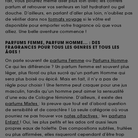
fait, vous pourrez même aller plus loin avec les coffrets
parfum et retrouver vos senteurs en lait hydratant ou gel
douche. D’ailleurs, en parlant d’aller plus loin, n’oubliez pas
de vérifier dans nos
formats voyage
si le vôtre est
disponible pour emporter votre fragrance où que vous
alliez. Une belle aventure commence !
PARFUMS FEMME, PARFUM HOMME... : DES
FRAGRANCES POUR TOUS LES GENRES ET TOUS LES
ÂGES !
On parle souvent de
parfums Femme
ou
Parfums Homme
.
Ce qui les différencie ? Un parfum Femme est souvent plus
léger, plus floral ou plus sucré qu’un parfum Homme qui
sera plus boisé ou épicé. Mais en fait, il n’y a pas de
règle pour choisir ! Une femme peut craquer pour une jus
masculin, tandis qu’un homme peut aimer la sensualité
d’une eau de Cologne féminine. D’ailleurs, il existe des
parfums Mixtes
: la preuve que tout est d’abord question
de sensibilité et de caractère ! La seule catégorie où vous
pourriez ne pas trouver vos
notes olfactives
: les
parfums
Enfant
! Oui, les plus petits et les ados ont aussi leurs
propres eaux de toilette. Des compositions subtiles, fruitées
ou plus affirmées, elles risqueront cependant d’être trop