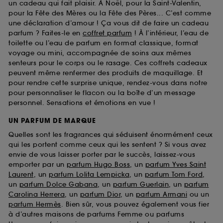
un cadeau qui fait plaisir. À Noël, pour la Saint-Valentin,
pour la Fête des Mères ou la Fête des Pères... C’est comme
une déclaration d’amour ! Ça vous dit de faire un cadeau
parfum ? Faites-le en
coffret parfum
! À l’intérieur, l’eau de
toilette ou l’eau de parfum en format classique, format
voyage ou mini, accompagnée de soins aux mêmes
senteurs pour le corps ou le rasage. Ces coffrets cadeaux
peuvent même renfermer des produits de maquillage. Et
pour rendre cette surprise unique, rendez-vous dans notre
pour personnaliser le flacon ou la boîte d’un message
personnel. Sensations et émotions en vue !
UN PARFUM DE MARQUE
Quelles sont les fragrances qui séduisent énormément ceux
qui les portent comme ceux qui les sentent ? Si vous avez
envie de vous laisser porter par le succès, laissez-vous
emporter par un
parfum Hugo Boss
, un
parfum Yves Saint
Laurent
, un
parfum Lolita Lempicka
, un
parfum Tom Ford
,
un
parfum Dolce Gabana
, un
parfum Guerlain
, un
parfum
Carolina Herrera
, un
parfum Dior
, un
parfum Armani
ou un
parfum Hermès
. Bien sûr, vous pouvez également vous fier
à d’autres maisons de parfums Femme ou parfums