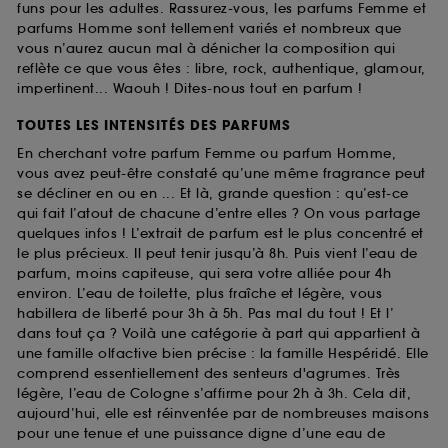
funs pour les adultes. Rassurez-vous, les parfums Femme et
parfums Homme sont tellement variés et nombreux que
vous n’aurez aucun mal à dénicher la composition qui
reflète ce que vous êtes : libre, rock, authentique, glamour,
impertinent... Waouh ! Dites-nous tout en parfum !
TOUTES LES INTENSITÉS DES PARFUMS
En cherchant votre parfum Femme ou parfum Homme,
vous avez peut-être constaté qu’une même fragrance peut
se décliner en ou en ... Et là, grande question : qu’est-ce
qui fait l’atout de chacune d’entre elles ? On vous partage
quelques infos ! L’extrait de parfum est le plus concentré et
le plus précieux. Il peut tenir jusqu’à 8h. Puis vient l’eau de
parfum, moins capiteuse, qui sera votre alliée pour 4h
environ. L’eau de toilette, plus fraîche et légère, vous
habillera de liberté pour 3h à 5h. Pas mal du tout ! Et l’
dans tout ça ? Voilà une catégorie à part qui appartient à
une famille olfactive bien précise : la famille Hespéridé. Elle
comprend essentiellement des senteurs d'agrumes. Très
légère, l’eau de Cologne s’affirme pour 2h à 3h. Cela dit,
aujourd’hui, elle est réinventée par de nombreuses maisons
pour une tenue et une puissance digne d’une eau de