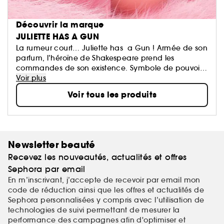
Découvrir la marque
JULIETTE HAS A GUN
La rumeur court… Juliette has a Gun ! Armée de son
parfum, l’héroïne de Shakespeare prend les
commandes de son existence. Symbole de pouvoir,
ou simple accessoire de bluff, le Gun symbolise
Voir plus
surtout l'ascendant des femmes sur les hommes. Une
Voir tous les produits
collection de fragrances originales, dessinée
comme des vêtements invisibles, par Romano Ricci,
arrière petit-fils de Nina.
Newsletter beauté
Recevez les nouveautés, actualités et offres
Sephora par email
En m’inscrivant, j’accepte de recevoir par email mon
code de réduction ainsi que les offres et actualités de
Sephora personnalisées y compris avec l’utilisation de
technologies de suivi permettant de mesurer la
performance des campagnes afin d'optimiser et