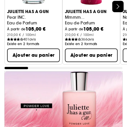
Ignorer le carrousel produits
JULIETTE HAS A GUN
JULIETTE HAS A GUN
J
Pear INC.
Mmmm...
N
Eau de Parfum
Eau de Parfum
E
105,00 €
105,00 €
À partir de
À partir de
À 
210,00 € / 100ml
210,00 € / 100ml
21
401
avis
366
avis
Existe en 2 formats
Existe en 2 formats
Ex
Ajouter au panier
Ajouter au panier