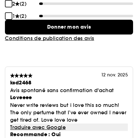
2
(2)
1
(2)
Donner mon avis
Conditions de publication des avis
12 nov. 2025
ksd2468
Avis spontané sans confirmation d'achat
Loveeee
Never write reviews but i love this so much!
The only perfume that I’ve ever owned I never
get tired of. Love love love
Traduire avec Google
Recommande : Oui