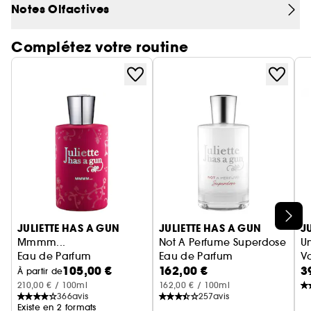
Notes Olfactives
Complétez votre routine
Ignorer le carrousel produits
JULIETTE HAS A GUN
JULIETTE HAS A GUN
J
Mmmm...
Not A Perfume Superdose
Un
Eau de Parfum
Eau de Parfum
V
105,00 €
162,00 €
3
À partir de
210,00 € / 100ml
162,00 € / 100ml
366
avis
257
avis
Existe en 2 formats