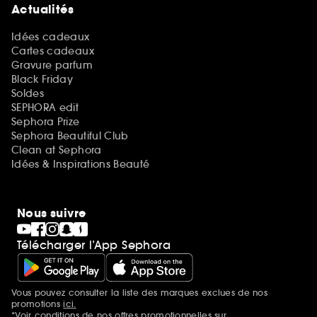
Actualités
Idées cadeaux
Cartes cadeaux
Gravure parfum
Black Friday
Soldes
SEPHORA edit
Sephora Prize
Sephora Beautiful Club
Clean at Sephora
Idées & Inspirations Beauté
Nous suivre
Télécharger l’App Sephora
Vous pouvez consulter la liste des marques exclues de nos
Mentions additionnelles
promotions
ici.
*Voir conditions de nos offres promotionnelles sur