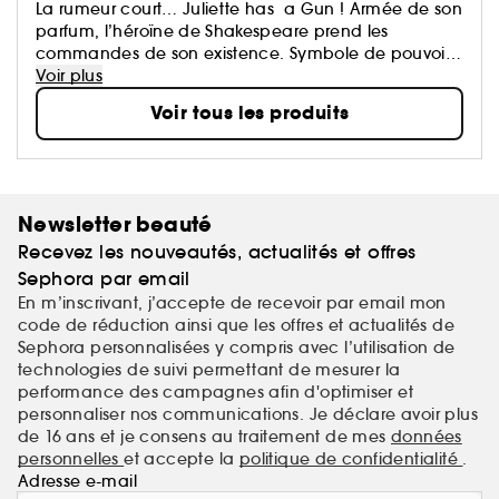
La rumeur court… Juliette has a Gun ! Armée de son
parfum, l’héroïne de Shakespeare prend les
commandes de son existence. Symbole de pouvoir,
ou simple accessoire de bluff, le Gun symbolise
Voir plus
surtout l'ascendant des femmes sur les hommes. Une
Voir tous les produits
collection de fragrances originales, dessinée
comme des vêtements invisibles, par Romano Ricci,
arrière petit-fils de Nina.
Newsletter beauté
Recevez les nouveautés, actualités et offres
Sephora par email
En m’inscrivant, j’accepte de recevoir par email mon
code de réduction ainsi que les offres et actualités de
Sephora personnalisées y compris avec l’utilisation de
technologies de suivi permettant de mesurer la
performance des campagnes afin d'optimiser et
personnaliser nos communications. Je déclare avoir plus
de 16 ans et je consens au traitement de mes
données
personnelles
et accepte la
politique de confidentialité
.
Adresse e-mail