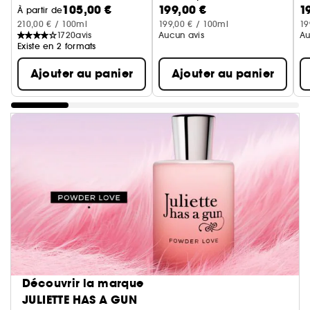
105,00 €
199,00 €
1
À partir de
210,00 € / 100ml
199,00 € / 100ml
19
1720
avis
Aucun avis
Au
Existe en 2 formats
Ajouter au panier
Ajouter au panier
Découvrir la marque
JULIETTE HAS A GUN