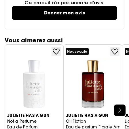
Ce produit n’a pas encore d’avis.
Donner mon avis
Vous aimerez aussi
Nouveauté
N
Ignorer le carrousel produits
JULIETTE HAS A GUN
JULIETTE HAS A GUN
J
Not a Perfume
Oil Fiction
Li
Eau de Parfum
Eau de parfum Florale Ambré
E