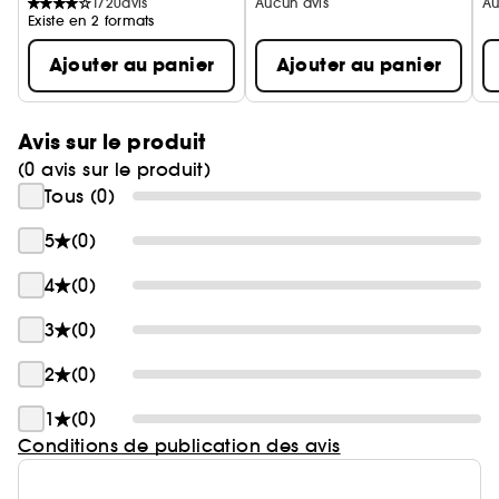
1720
avis
Aucun avis
Au
Existe en 2 formats
Ajouter au panier
Ajouter au panier
Avis sur le produit
(0 avis sur le produit)
Tous (0)
5
(0)
4
(0)
3
(0)
2
(0)
1
(0)
Conditions de publication des avis