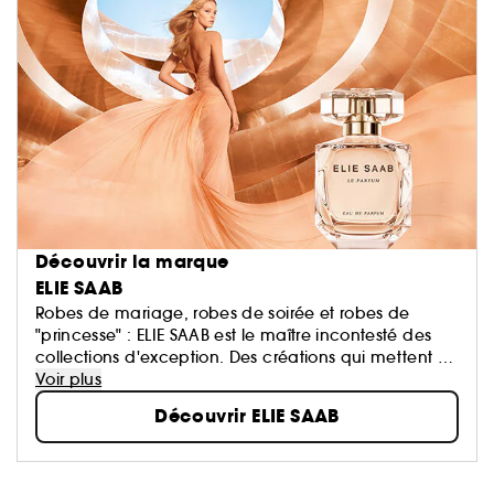
Découvrir la marque
ELIE SAAB
Robes de mariage, robes de soirée et robes de
"princesse" : ELIE SAAB est le maître incontesté des
collections d'exception. Des créations qui mettent en
valeur les femmes et rehaussent leur sensualité.
Voir plus
Inspiré par les femmes, il fait des merveilles avec des
Découvrir ELIE SAAB
broderies et des drapés somptueux, avec une
modernité d'un autre temps. Comme une robe de
haute couture, les parfums Elie Saab ornent la forme
féminine, avec une sensualité rayonnante.