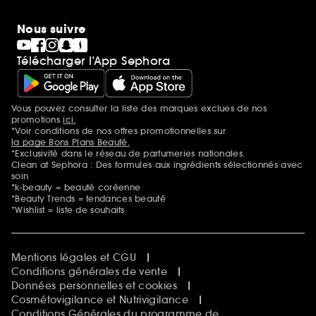
Nous suivre
Télécharger l’App Sephora
Vous pouvez consulter la liste des marques exclues de nos
Mentions additionnelles
promotions
ici.
*Voir conditions de nos offres promotionnelles sur
la page Bons Plans Beauté.
*Exclusivité dans le réseau de parfumeries nationales.
Clean at Sephora : Des formules aux ingrédients sélectionnés avec
soin
*k-beauty = beauté coréenne
*Beauty Trends = tendances beauté
*Wishlist = liste de souhaits
Mentions légales et CGU
Conditions générales de vente
Données personnelles et cookies
Cosmétovigilance et Nutrivigilance
Conditions Générales du programme de