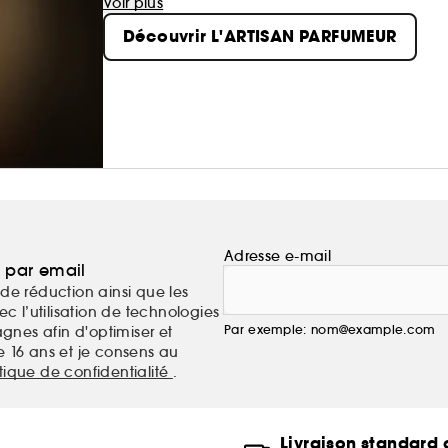
artisans parfumeurs, les créations de la Maison 
Voir plus
facettes de la nature.
Découvrir L'ARTISAN PARFUMEUR
Adresse e-mail
a par email
de réduction ainsi que les
c l’utilisation de technologies
Par exemple: nom@example.com
nes afin d'optimiser et
e 16 ans et je consens au
itique de confidentialité
.
Livraison standard o