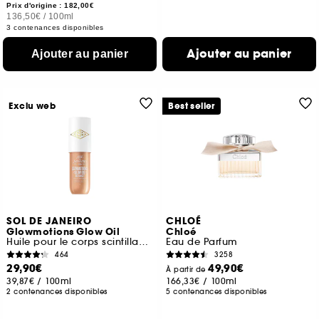
Prix d'origine : 182,00€
136,50€
/
100ml
3 contenances disponibles
Ajouter au panier
Ajouter au panier
Exclu web
Best seller
SOL DE JANEIRO
CHLOÉ
Glowmotions Glow Oil
Chloé
Huile pour le corps scintillante & nourissante
Eau de Parfum
464
3258
29,90€
49,90€
À partir de
39,87€
/
100ml
166,33€
/
100ml
2 contenances disponibles
5 contenances disponibles