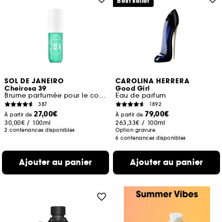
Best seller
SOL DE JANEIRO
CAROLINA HERRERA
Cheirosa 39
Good Girl
Brume parfumée pour le corps et les cheveux
Eau de parfum
387
1892
27,00€
79,00€
À partir de
À partir de
30,00€
/
100ml
263,33€
/
100ml
2 contenances disponibles
Option gravure
6 contenances disponibles
Ajouter au panier
Ajouter au panier