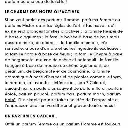
parfum ou une eau de toilette !
LE CHARME DES NOTES OLFACTIVES
Si on veut parler des parfums Homme, parfums Femme ou
parfums Mixtes dans les règles de l’art, il faut savoir qu’il
existe sept grandes familles olfactives : la famille Hespéridé
à base d’agrumes ; la famille boisée à base de bois mais
aussi de musc, de cèdre... ; la famille orientale, très
sensuelle, à base d’ambre et autres ingrédients exotiques ;
la famille florale à base de fleurs ; la famille Chypre à base
de bergamote, mousse de chêne et patchouli ; la famille
Fougère à base de mousse de chêne également, de
géranium, de bergamote et de coumarine, la famille
aromatique à base d’herbes et de plantes comme le thym,
le romarin, la lavande... Intéressant, non ? Cela dit,
aujourd’hui, on parle plus souvent de
parfum floral
,
parfum
épicé
,
parfum poudré
,
parfum frais
,
parfum marin
,
parfum
boisé
. Plus simple pour se faire une idée de l’empreinte et
l’impression que l’on va diffuser et graver derrière nous !
UN PARFUM EN CADEAU...
Offrir un parfum Femme ou un parfum Homme est toujours