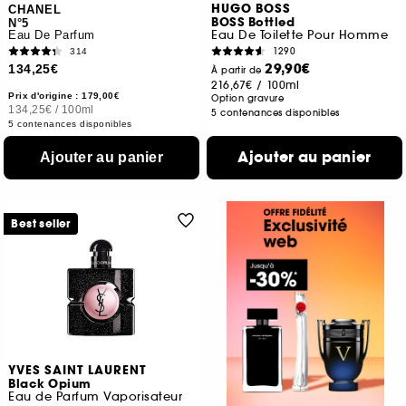
HUGO BOSS
CHANEL
BOSS Bottled
N°5
Eau De Toilette Pour Homme
Eau De Parfum
1290
314
29,90€
134,25€
À partir de
216,67€
/
100ml
Prix d'origine : 179,00€
Option gravure
134,25€
/
100ml
5 contenances disponibles
5 contenances disponibles
Ajouter au panier
Ajouter au panier
Best seller
YVES SAINT LAURENT
Black Opium
Eau de Parfum Vaporisateur