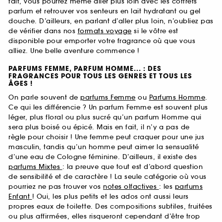
fait, vous pourrez même aller plus loin avec les coffrets
parfum et retrouver vos senteurs en lait hydratant ou gel
douche. D’ailleurs, en parlant d’aller plus loin, n’oubliez pas
de vérifier dans nos
formats voyage
si le vôtre est
disponible pour emporter votre fragrance où que vous
alliez. Une belle aventure commence !
PARFUMS FEMME, PARFUM HOMME... : DES
FRAGRANCES POUR TOUS LES GENRES ET TOUS LES
ÂGES !
On parle souvent de
parfums Femme
ou
Parfums Homme
.
Ce qui les différencie ? Un parfum Femme est souvent plus
léger, plus floral ou plus sucré qu’un parfum Homme qui
sera plus boisé ou épicé. Mais en fait, il n’y a pas de
règle pour choisir ! Une femme peut craquer pour une jus
masculin, tandis qu’un homme peut aimer la sensualité
d’une eau de Cologne féminine. D’ailleurs, il existe des
parfums Mixtes
: la preuve que tout est d’abord question
de sensibilité et de caractère ! La seule catégorie où vous
pourriez ne pas trouver vos
notes olfactives
: les
parfums
Enfant
! Oui, les plus petits et les ados ont aussi leurs
propres eaux de toilette. Des compositions subtiles, fruitées
ou plus affirmées, elles risqueront cependant d’être trop