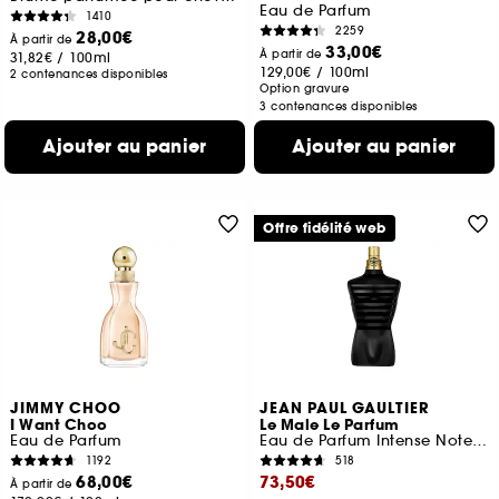
Eau de Parfum
1410
2259
28,00€
À partir de
33,00€
À partir de
31,82€
/
100ml
129,00€
/
100ml
2 contenances disponibles
Option gravure
3 contenances disponibles
Ajouter au panier
Ajouter au panier
Offre fidélité web
JIMMY CHOO
JEAN PAUL GAULTIER
I Want Choo
Le Male Le Parfum
Eau de Parfum
Eau de Parfum Intense Notes de Cardamome, Lavande et Iris
1192
518
68,00€
73,50€
À partir de