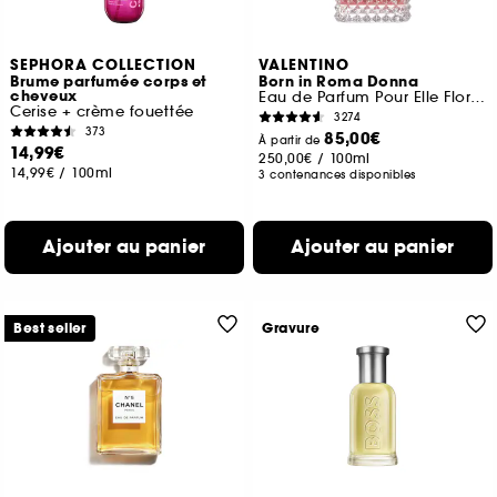
SEPHORA COLLECTION
VALENTINO
Brume parfumée corps et
Born in Roma Donna
cheveux
Eau de Parfum Pour Elle Florale Ambrée Boisée
Cerise + crème fouettée
3274
373
85,00€
À partir de
14,99€
250,00€
/
100ml
14,99€
/
100ml
3 contenances disponibles
Ajouter au panier
Ajouter au panier
Best seller
Gravure