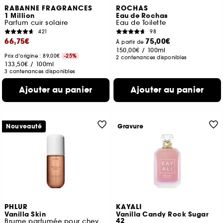
RABANNE FRAGRANCES
ROCHAS
1 Million
Eau de Rochas
Parfum cuir solaire
Eau de Toilette
421
98
66,75€
75,00€
À partir de
150,00€
/
100ml
Prix d'origine : 89,00€
-25%
2 contenances disponibles
133,50€
/
100ml
3 contenances disponibles
Ajouter au panier
Ajouter au panier
Nouveauté
Gravure
PHLUR
KAYALI
Vanilla Skin
Vanilla Candy Rock Sugar
42
Brume parfumée pour cheveux et corps