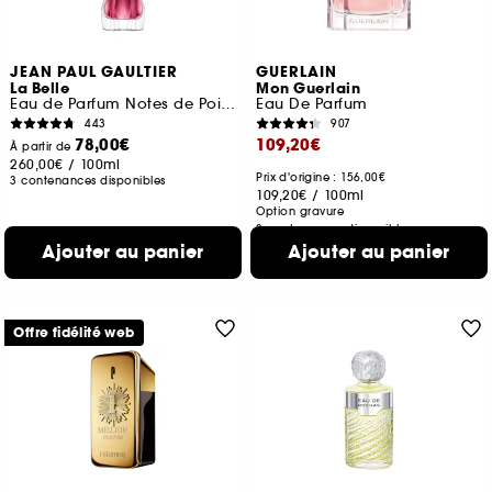
JEAN PAUL GAULTIER
GUERLAIN
La Belle
Mon Guerlain
Eau de Parfum Notes de Poire, Bergamote et Vanille
Eau De Parfum
443
907
78,00€
109,20€
À partir de
260,00€
/
100ml
Prix d'origine : 156,00€
3 contenances disponibles
109,20€
/
100ml
Option gravure
3 contenances disponibles
Ajouter au panier
Ajouter au panier
Offre fidélité web