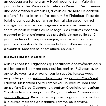
un cadeau qui fait plaisir. À Noël, pour la Saint-Valentin,
pour la Fête des Mères ou la Fête des Pères... C’est comme
une déclaration d’amour ! Ça vous dit de faire un cadeau
parfum ? Faites-le en
coffret parfum
! À l’intérieur, l’eau de
toilette ou l’eau de parfum en format classique, format
voyage ou mini, accompagnée de soins aux mêmes
senteurs pour le corps ou le rasage. Ces coffrets cadeaux
peuvent même renfermer des produits de maquillage. Et
pour rendre cette surprise unique, rendez-vous dans notre
pour personnaliser le flacon ou la boîte d’un message
personnel. Sensations et émotions en vue !
UN PARFUM DE MARQUE
Quelles sont les fragrances qui séduisent énormément ceux
qui les portent comme ceux qui les sentent ? Si vous avez
envie de vous laisser porter par le succès, laissez-vous
emporter par un
parfum Hugo Boss
, un
parfum Yves Saint
Laurent
, un
parfum Lolita Lempicka
, un
parfum Tom Ford
,
un
parfum Dolce Gabana
, un
parfum Guerlain
, un
parfum
Carolina Herrera
, un
parfum Dior
, un
parfum Armani
ou un
parfum Hermès
. Bien sûr, vous pouvez également vous fier
à d’autres maisons de parfums Femme ou parfums