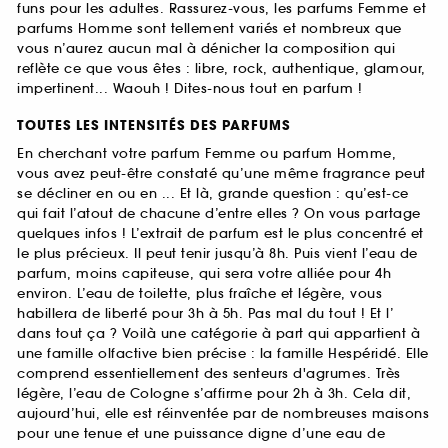
funs pour les adultes. Rassurez-vous, les parfums Femme et
parfums Homme sont tellement variés et nombreux que
vous n’aurez aucun mal à dénicher la composition qui
reflète ce que vous êtes : libre, rock, authentique, glamour,
impertinent... Waouh ! Dites-nous tout en parfum !
TOUTES LES INTENSITÉS DES PARFUMS
En cherchant votre parfum Femme ou parfum Homme,
vous avez peut-être constaté qu’une même fragrance peut
se décliner en ou en ... Et là, grande question : qu’est-ce
qui fait l’atout de chacune d’entre elles ? On vous partage
quelques infos ! L’extrait de parfum est le plus concentré et
le plus précieux. Il peut tenir jusqu’à 8h. Puis vient l’eau de
parfum, moins capiteuse, qui sera votre alliée pour 4h
environ. L’eau de toilette, plus fraîche et légère, vous
habillera de liberté pour 3h à 5h. Pas mal du tout ! Et l’
dans tout ça ? Voilà une catégorie à part qui appartient à
une famille olfactive bien précise : la famille Hespéridé. Elle
comprend essentiellement des senteurs d'agrumes. Très
légère, l’eau de Cologne s’affirme pour 2h à 3h. Cela dit,
aujourd’hui, elle est réinventée par de nombreuses maisons
pour une tenue et une puissance digne d’une eau de