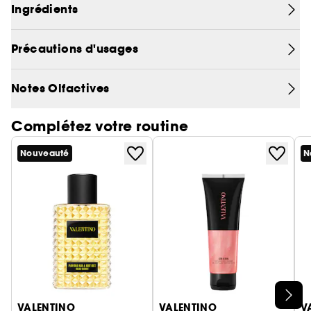
Ingrédients
Précautions d'usages
Notes Olfactives
Complétez votre routine
Nouveauté
N
Ignorer le carrousel produits
VALENTINO
VALENTINO
V