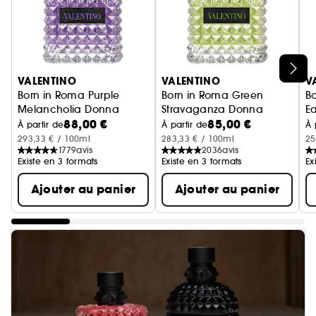
Ignorer le carrousel produits
VALENTINO
VALENTINO
V
Born in Roma Purple
Born in Roma Green
B
Melancholia Donna
Stravaganza Donna
Ea
88,00 €
85,00 €
Eau de Parfum Pour Femme Chyprée Fruitée
Eau de Parfum pour femme
À partir de
À partir de
À 
293,33 € / 100ml
283,33 € / 100ml
25
1779
avis
2036
avis
Existe en 3 formats
Existe en 3 formats
Ex
Ajouter au panier
Ajouter au panier