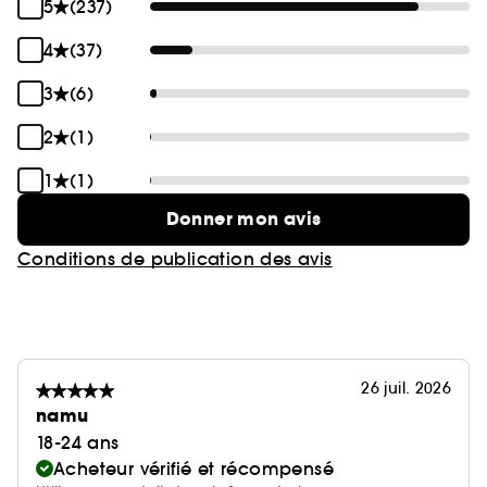
5
(237)
4
(37)
3
(6)
2
(1)
1
(1)
Donner mon avis
Conditions de publication des avis
26 juil. 2026
namu
18-24 ans
Acheteur vérifié et récompensé