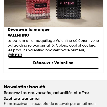
Découvrir la marque
VALENTINO
Le parfum et le maquillage Valentino célèbrent votre
extraordinaire personnalité. Coloré, cool et couture,
les produits Valentino boostent votre humeur,
éveillent votre sensorialité et vous permettent
Voir plus
d’exprimer votre créativité.​
Découvrir Valentino
Valentino Beauty. De multiples façons d’être vous.​
Newsletter beauté
Recevez les nouveautés, actualités et offres
Sephora par email
En m’inscrivant, j’accepte de recevoir par email mon