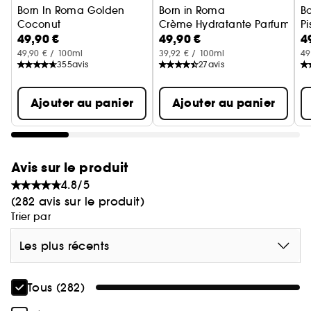
Born In Roma Golden
Born in Roma
Bo
Coconut
Crème Hydratante Parfumée Te
Pi
49,90 €
49,90 €
4
Brume Parfumée Cheveux & Corps
B
49,90 € / 100ml
39,92 € / 100ml
49
355
avis
27
avis
Ajouter au panier
Ajouter au panier
Avis sur le produit
4.8/5
(282 avis sur le produit)
Trier par
Les plus récents
Tous (282)