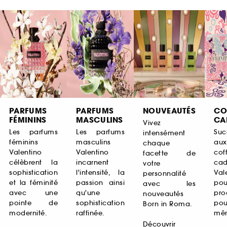
PARFUMS
PARFUMS
NOUVEAUTÉS
CO
FÉMININS
MASCULINS
CA
Vivez
Les parfums
Les parfums
Su
intensément
féminins
masculins
aux
chaque
Valentino
Valentino
coff
facette de
célèbrent la
incarnent
ca
votre
sophistication
l'intensité, la
Val
personnalité
et la féminité
passion ainsi
po
avec les
avec une
qu'une
pro
nouveautés
pointe de
sophistication
pou
Born in Roma.
modernité.
raffinée.
mê
Découvrir