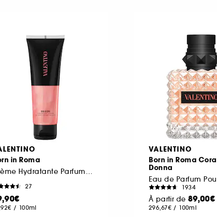
ALENTINO
VALENTINO
orn in Roma
Born in Roma Cora
Donna
Crème Hydratante Parfumée Texture Gel Effet Nacré
27
1934
9,90€
89,00€
À partir de
,92€
/
100ml
296,67€
/
100ml