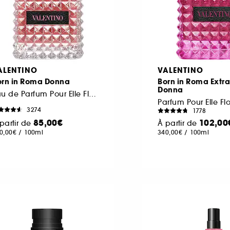
ALENTINO
VALENTINO
orn in Roma Donna
Born in Roma Extr
Donna
Eau de Parfum Pour Elle Florale Ambrée Boisée
3274
1778
85,00€
102,00
partir de
À partir de
0,00€
/
100ml
340,00€
/
100ml