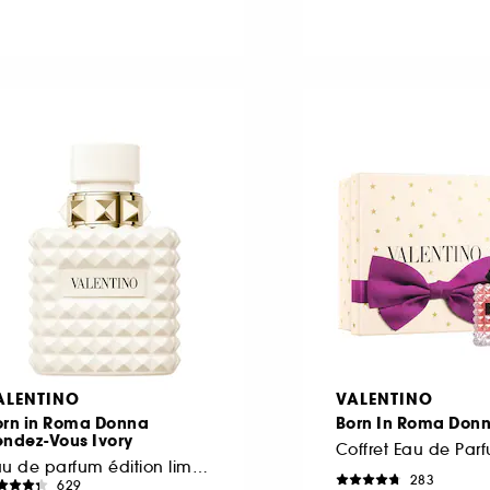
ALENTINO
VALENTINO
orn in Roma Donna
Born In Roma Don
endez-Vous Ivory
Eau de parfum édition limitée
283
629