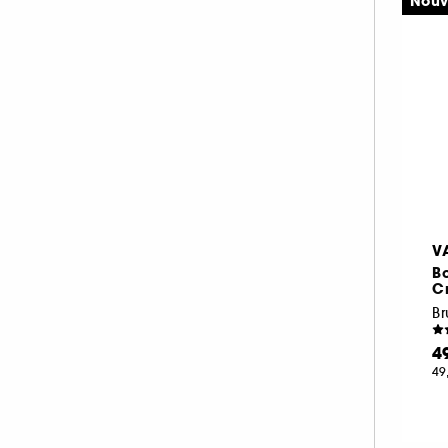
Nouv
V
B
C
4
49