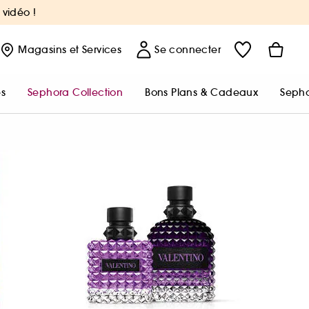
 vidéo !
Magasins
et Services
Se connecter
s
Sephora Collection
Bons Plans & Cadeaux
Sepho