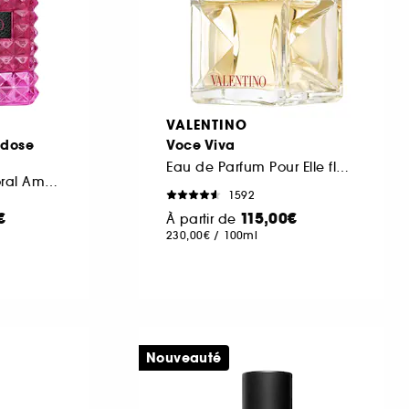
VALENTINO
adose
Voce Viva
Eau de Parfum Pour Elle floral oriental
Parfum Pour Elle Floral Ambré
1592
€
115,00€
À partir de
230,00€
/
100ml
Nouveauté