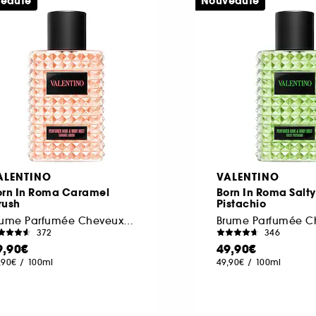
eauté
Nouveauté
ALENTINO
VALENTINO
orn In Roma Caramel
Born In Roma Salty
rush
Pistachio
Brume Parfumée Cheveux & Corps
372
346
9,90€
49,90€
,90€
/
100ml
49,90€
/
100ml