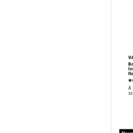
V
B
In
fl
À 
32