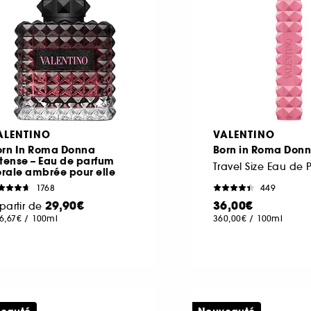
ALENTINO
VALENTINO
orn In Roma Donna
Born in Roma Don
tense – Eau de parfum
orale ambrée pour elle
1768
449
29,90€
36,00€
partir de
6,67€
/
100ml
360,00€
/
100ml