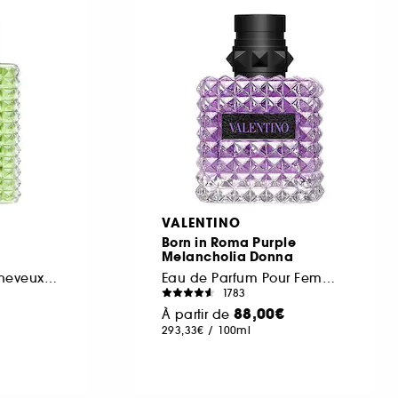
VALENTINO
Born in Roma Purple
Melancholia Donna
Brume Parfumée Cheveux & Corps
Eau de Parfum Pour Femme Chyprée Fruitée
1783
88,00€
À partir de
293,33€
/
100ml