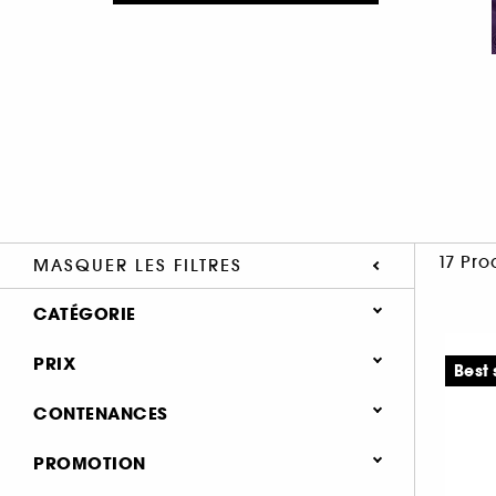
17 Pro
MASQUER LES FILTRES
CATÉGORIE
Parfum
PRIX
Best 
Parfum femme (17)
CONTENANCES
Eau de parfum (13)
51 - 100 ml (13)
Parfum cheveux (3)
PROMOTION
≤ 50 ml (10)