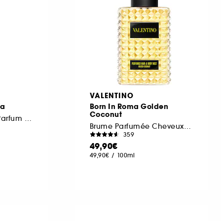
VALENTINO
na
Born In Roma Golden
Coconut
Travel Size Eau de Parfum Pour Elle Florale Ambrée Boisée
Brume Parfumée Cheveux & Corps
359
49,90€
49,90€
/
100ml