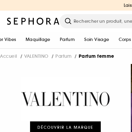
Lais
r Vibes
Maquillage
Parfum
Soin Visage
Corps
Parfum femme
Accueil
VALENTINO
Parfum
DÉCOUVRIR LA MARQUE