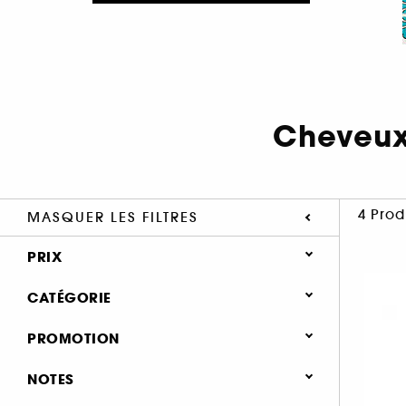
Cheveux
4 Prod
MASQUER LES FILTRES
PRIX
CATÉGORIE
Cheveux
PROMOTION
Type de cheveux
0 (4)
NOTES
Cheveux secs & abimés (15)