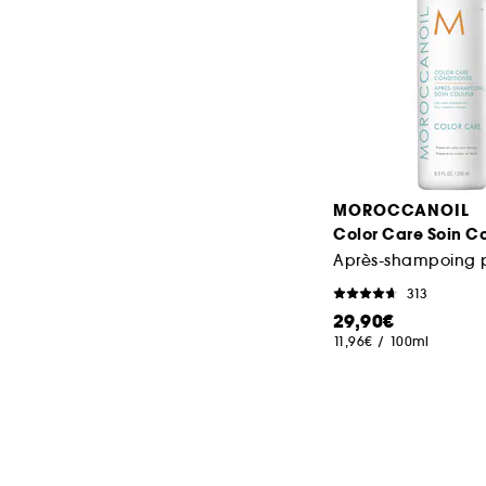
MOROCCANOIL
Color Care Soin C
313
29,90€
11,96€
/
100ml