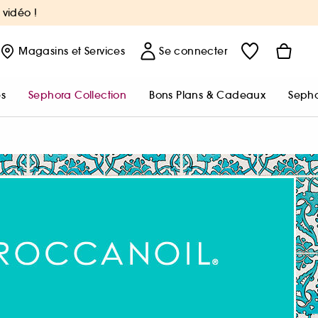
 vidéo !
Magasins
et Services
Se connecter
s
Sephora Collection
Bons Plans & Cadeaux
Sepho