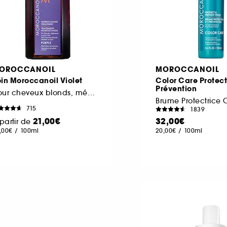
OROCCANOIL
MOROCCANOIL
in Moroccanoil Violet
Color Care Protect
Prévention
pour cheveux blonds, méchés ou gris
Brume Protectrice
715
1839
21,00€
32,00€
partir de
,00€
/
100ml
20,00€
/
100ml