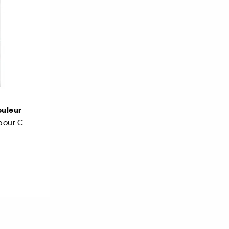
ouleur
Après-shampoing pour Cheveux Colorés