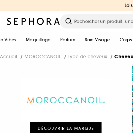
Lais
r Vibes
Maquillage
Parfum
Soin Visage
Corps
Cheveu
Accueil
MOROCCANOIL
Type de cheveux
DÉCOUVRIR LA MARQUE