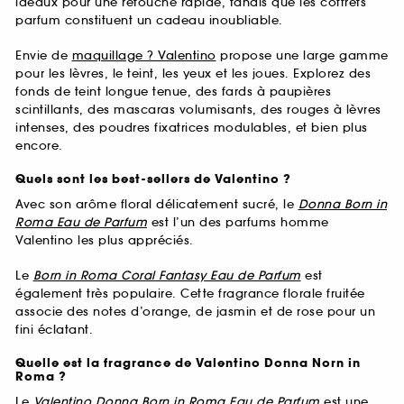
idéaux pour une retouche rapide, tandis que les coffrets
parfum constituent un cadeau inoubliable.
Envie de
maquillage ? Valentino
propose une large gamme
pour les lèvres, le teint, les yeux et les joues. Explorez des
fonds de teint longue tenue, des fards à paupières
scintillants, des mascaras volumisants, des rouges à lèvres
intenses, des poudres fixatrices modulables, et bien plus
encore.
Quels sont les best-sellers de Valentino ?
Avec son arôme floral délicatement sucré, le
Donna Born in
Roma Eau de Parfum
est l’un des parfums homme
Valentino les plus appréciés.
Le
Born in Roma Coral Fantasy Eau de Parfum
est
également très populaire. Cette fragrance florale fruitée
associe des notes d’orange, de jasmin et de rose pour un
fini éclatant.
Quelle est la fragrance de Valentino Donna Norn in
Roma ?
Le
Valentino Donna Born in Roma
Eau de Parfum
est une