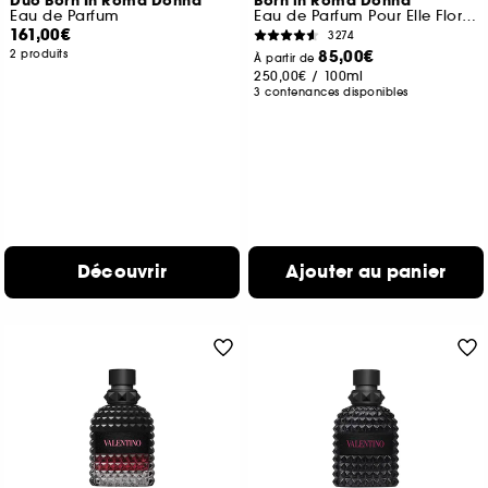
Duo Born In Roma Donna
Born in Roma Donna
Eau de Parfum
Eau de Parfum Pour Elle Florale Ambrée Boisée
161,00€
3274
85,00€
2 produits
À partir de
250,00€
/
100ml
3 contenances disponibles
Découvrir
Ajouter au panier