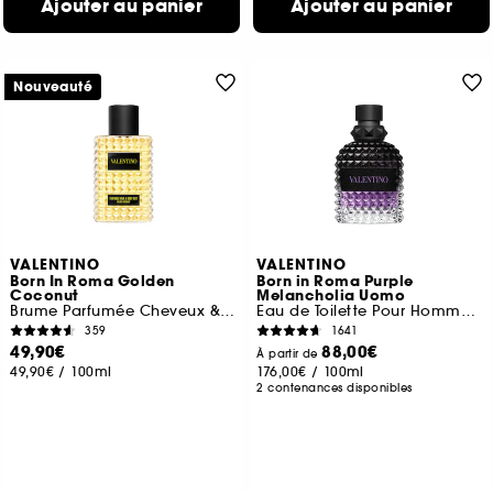
Ajouter au panier
Ajouter au panier
Nouveauté
VALENTINO
VALENTINO
Born In Roma Golden
Born in Roma Purple
Coconut
Melancholia Uomo
Brume Parfumée Cheveux & Corps
Eau de Toilette Pour Homme Ambrée Boisée
359
1641
49,90€
88,00€
À partir de
49,90€
/
100ml
176,00€
/
100ml
2 contenances disponibles