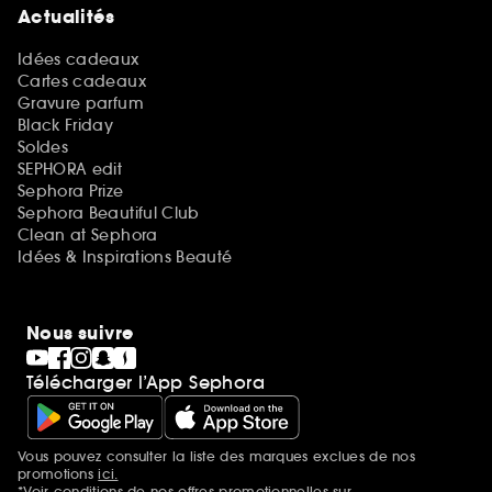
Actualités
Idées cadeaux
Cartes cadeaux
Gravure parfum
Black Friday
Soldes
SEPHORA edit
Sephora Prize
Sephora Beautiful Club
Clean at Sephora
Idées & Inspirations Beauté
Nous suivre
Télécharger l’App Sephora
Vous pouvez consulter la liste des marques exclues de nos
Mentions additionnelles
promotions
ici.
*Voir conditions de nos offres promotionnelles sur