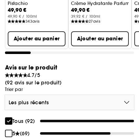
Pistachio
Crème Hydratante Parfumée Te
C
49,90 €
49,90 €
4
Brume Parfumée Cheveux & Corps
B
49,90 € / 100ml
39,92 € / 100ml
49
343
avis
27
avis
Ajouter au panier
Ajouter au panier
Avis sur le produit
4.7/5
(92 avis sur le produit)
Trier par
Les plus récents
Tous (92)
5
(69)