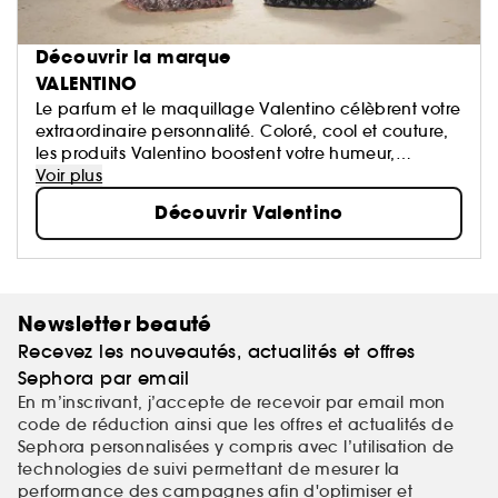
Découvrir la marque
VALENTINO
Le parfum et le maquillage Valentino célèbrent votre
extraordinaire personnalité. Coloré, cool et couture,
les produits Valentino boostent votre humeur,
éveillent votre sensorialité et vous permettent
Voir plus
d’exprimer votre créativité.​
Découvrir Valentino
Valentino Beauty. De multiples façons d’être vous.​
Newsletter beauté
Recevez les nouveautés, actualités et offres
Sephora par email
En m’inscrivant, j’accepte de recevoir par email mon
code de réduction ainsi que les offres et actualités de
Sephora personnalisées y compris avec l’utilisation de
technologies de suivi permettant de mesurer la
performance des campagnes afin d'optimiser et