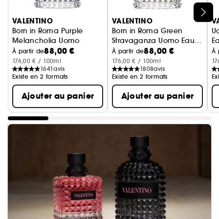
Ignorer le carrousel produits
VALENTINO
VALENTINO
V
Born in Roma Purple
Born in Roma Green
U
Melancholia Uomo
Stravaganza Uomo Eau
Ea
88,00 €
88,00 €
Eau de Toilette Pour Homme Ambrée Boisée
de Toilette pour homme
À partir de
À partir de
À 
176,00 € / 100ml
176,00 € / 100ml
17
1641
avis
1808
avis
Existe en 2 formats
Existe en 2 formats
Ex
Ajouter au panier
Ajouter au panier