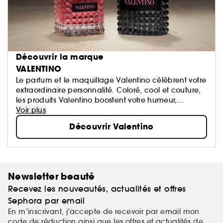
Découvrir la marque
VALENTINO
Le parfum et le maquillage Valentino célèbrent votre
extraordinaire personnalité. Coloré, cool et couture,
les produits Valentino boostent votre humeur,
éveillent votre sensorialité et vous permettent
Voir plus
d’exprimer votre créativité.​
Découvrir Valentino
Valentino Beauty. De multiples façons d’être vous.​
Newsletter beauté
Recevez les nouveautés, actualités et offres
Sephora par email
En m’inscrivant, j’accepte de recevoir par email mon
code de réduction ainsi que les offres et actualités de