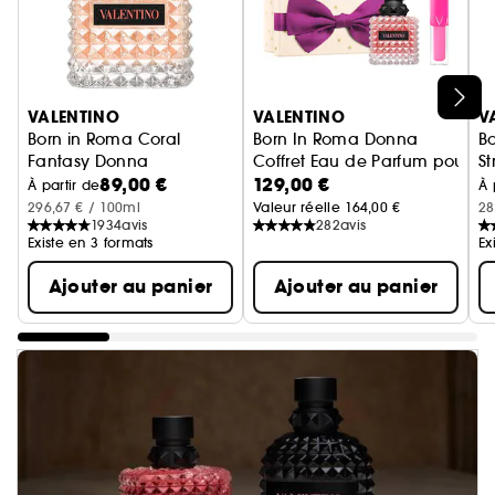
Ignorer le carrousel produits
VALENTINO
VALENTINO
V
Born in Roma Coral
Born In Roma Donna
B
Fantasy Donna
Coffret Eau de Parfum pour 
S
89,00 €
129,00 €
Eau de Parfum Pour Elle Florale Fruitée
E
À partir de
À 
296,67 € / 100ml
Valeur réelle 164,00 €
28
1934
avis
282
avis
Existe en 3 formats
Ex
Ajouter au panier
Ajouter au panier