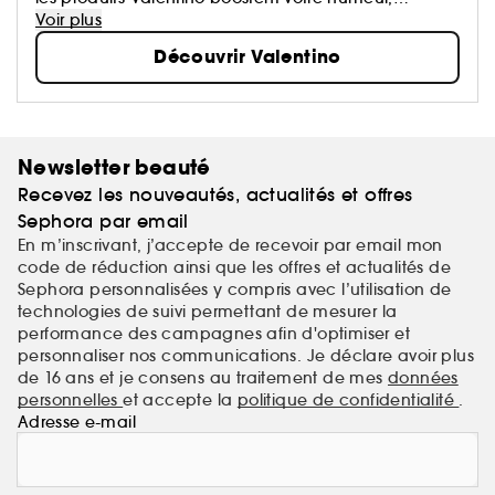
éveillent votre sensorialité et vous permettent
Voir plus
d’exprimer votre créativité.​
Découvrir Valentino
Valentino Beauty. De multiples façons d’être vous.​
Newsletter beauté
Recevez les nouveautés, actualités et offres
Sephora par email
En m’inscrivant, j’accepte de recevoir par email mon
code de réduction ainsi que les offres et actualités de
Sephora personnalisées y compris avec l’utilisation de
technologies de suivi permettant de mesurer la
performance des campagnes afin d'optimiser et
personnaliser nos communications. Je déclare avoir plus
de 16 ans et je consens au traitement de mes
données
personnelles
et accepte la
politique de confidentialité
.
Adresse e-mail