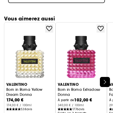
Vous aimerez aussi
Ignorer le carrousel produits
VALENTINO
VALENTINO
V
Born in Roma Yellow
Born in Roma Extradose
B
Dream Donna
Donna
F
174,00 €
102,00 €
Eau de Parfum Pour Elle Florale Musquée
Parfum Pour Elle Floral Ambré
Ea
À partir de
À 
174,00 € / 100ml
340,00 € / 100ml
29
538
avis
1776
avis