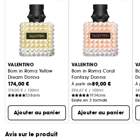
Valentino, s'habille d'un noir profond, intensifiant
son allure architecturale et sophistiquée.
Born in Roma Donna Intense est disponible en
formats vaporisateur 30ml, 50ml et 100ml.
Ignorer le carrousel produits
VALENTINO
VALENTINO
V
Born in Roma Yellow
Born in Roma Coral
B
Dream Donna
Fantasy Donna
D
174,00 €
89,00 €
Eau de Parfum Pour Elle Florale Musquée
Eau de Parfum Pour Elle Florale
Pa
À partir de
À 
174,00 € / 100ml
296,67 € / 100ml
34
538
avis
1934
avis
Existe en 3 formats
Ex
Ajouter au panier
Ajouter au panier
Avis sur le produit