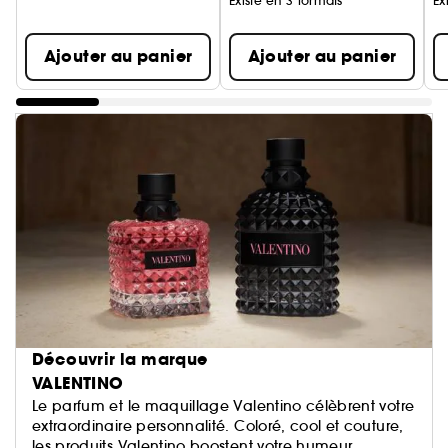
Existe en 3 formats
Ex
Ajouter au panier
Ajouter au panier
Découvrir la marque
VALENTINO
Le parfum et le maquillage Valentino célèbrent votre
extraordinaire personnalité. Coloré, cool et couture,
les produits Valentino boostent votre humeur,