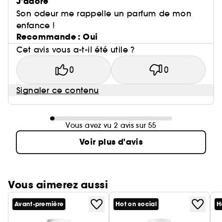
J’adore
Son odeur me rappelle un parfum de mon
enfance !
Recommande : Oui
Cet avis vous a-t-il été utile ?
0
0
Signaler ce contenu
Vous avez vu 2 avis sur 55
Voir plus d'avis
Vous aimerez aussi
Avant-première
Hot on social
H