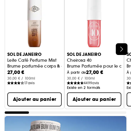
Ignorer le carrousel produits
SOL DE JANEIRO
SOL DE JANEIRO
S
Leite Café Perfume Mist
Cheirosa 40
C
Brume parfumée corps & cheveux
Brume Parfumée pour le corps
B
27,00 €
27,00 €
À partir de
À 
30,00 € / 100ml
30,00 € / 100ml
30
17
avis
4499
avis
Existe en 2 formats
Ex
Ajouter au panier
Ajouter au panier