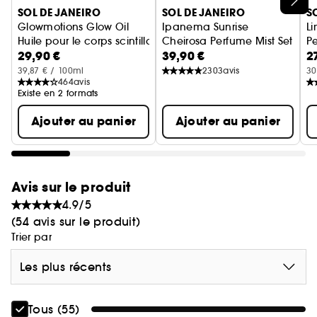
SOL DE JANEIRO
SOL DE JANEIRO
S
Glowmotions Glow Oil
Ipanema Sunrise
L
Huile pour le corps scintillante & nourissante
Cheirosa Perfume Mist Set
P
29,90 €
39,90 €
2
Coffret de Brumes Parfumées
B
39,87 € / 100ml
2303
avis
30
464
avis
Existe en 2 formats
Ajouter au panier
Ajouter au panier
Avis sur le produit
4.9/5
(54 avis sur le produit)
Trier par
Les plus récents
Tous (55)