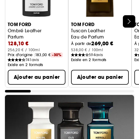
Ignorer le carrousel produits
TOM FORD
TOM FORD
T
Ombré Leather
Tuscan Leather
O
Parfum
Eau de Parfum
E
128,10 €
269,00 €
À partir de
À 
256,20 € / 100ml
538,00 € / 100ml
32
Prix d'origine :
183,00 €
-30%
594
avis
741
avis
Existe en 2 formats
Ex
Existe en 2 formats
Ajouter au panier
Ajouter au panier