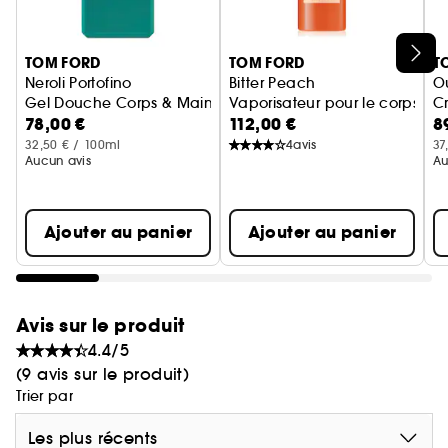
Ignorer le carrousel produits
TOM FORD
TOM FORD
T
Neroli Portofino
Bitter Peach
O
Gel Douche Corps & Mains
Vaporisateur pour le corps
C
78,00 €
112,00 €
8
32,50 € / 100ml
4
avis
37
Aucun avis
Au
Ajouter au panier
Ajouter au panier
Avis sur le produit
4.4/5
(9 avis sur le produit)
Trier par
Les plus récents