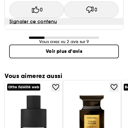
0
0
Signaler ce contenu
Vous avez vu 2 avis sur 9
Voir plus d'avis
Vous aimerez aussi
Offre fidélité web
B