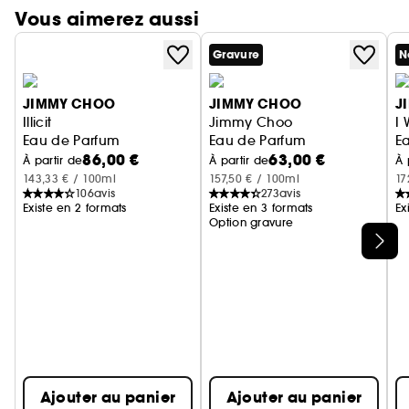
Vous aimerez aussi
Gravure
N
JIMMY CHOO
JIMMY CHOO
J
Illicit
Jimmy Choo
I
Eau de Parfum
Eau de Parfum
E
86,00 €
63,00 €
À partir de
À partir de
À 
143,33 € / 100ml
157,50 € / 100ml
17
106
avis
273
avis
Existe en 2 formats
Existe en 3 formats
Ex
Option gravure
Ignorer le carrousel produits
Ajouter au panier
Ajouter au panier