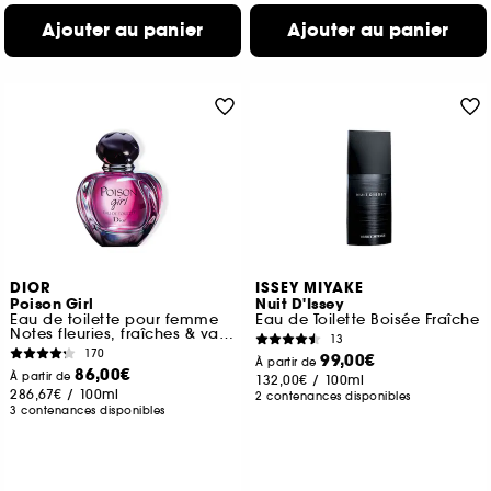
Ajouter au panier
Ajouter au panier
DIOR
ISSEY MIYAKE
Poison Girl
Nuit D'Issey
Eau de toilette pour femme
Eau de Toilette Boisée Fraîche
Notes fleuries, fraîches & vanillées
13
170
99,00€
À partir de
86,00€
À partir de
132,00€
/
100ml
286,67€
/
100ml
2 contenances disponibles
3 contenances disponibles