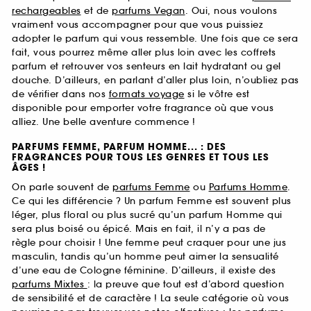
rechargeables
et de
parfums Vegan
. Oui, nous voulons
vraiment vous accompagner pour que vous puissiez
adopter le parfum qui vous ressemble. Une fois que ce sera
fait, vous pourrez même aller plus loin avec les coffrets
parfum et retrouver vos senteurs en lait hydratant ou gel
douche. D’ailleurs, en parlant d’aller plus loin, n’oubliez pas
de vérifier dans nos
formats voyage
si le vôtre est
disponible pour emporter votre fragrance où que vous
alliez. Une belle aventure commence !
PARFUMS FEMME, PARFUM HOMME... : DES
FRAGRANCES POUR TOUS LES GENRES ET TOUS LES
ÂGES !
On parle souvent de
parfums Femme
ou
Parfums Homme
.
Ce qui les différencie ? Un parfum Femme est souvent plus
léger, plus floral ou plus sucré qu’un parfum Homme qui
sera plus boisé ou épicé. Mais en fait, il n’y a pas de
règle pour choisir ! Une femme peut craquer pour une jus
masculin, tandis qu’un homme peut aimer la sensualité
d’une eau de Cologne féminine. D’ailleurs, il existe des
parfums Mixtes
: la preuve que tout est d’abord question
de sensibilité et de caractère ! La seule catégorie où vous