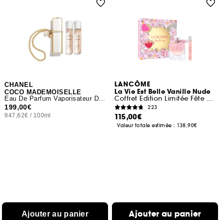
LANCÔME
CHANEL
La Vie Est Belle Vanille Nude
COCO MADEMOISELLE
Coffret Edition Limitée Fête des Mères
Eau De Parfum Vaporisateur De Sac Rechargeable
199,00€
223
947,62€
/
100ml
115,00€
Valeur totale estimée :
138,90€
Ajouter au panier
Ajouter au panier