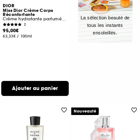
DIOR
Miss Dior Crème Corps
Réconfortante
La sélection beauté de
Crème hydratante parfumé pour le corps
2
tous les instants
95,00€
ensoleillés.
63,33€
/
100ml
Ajouter au panier
Nouveauté