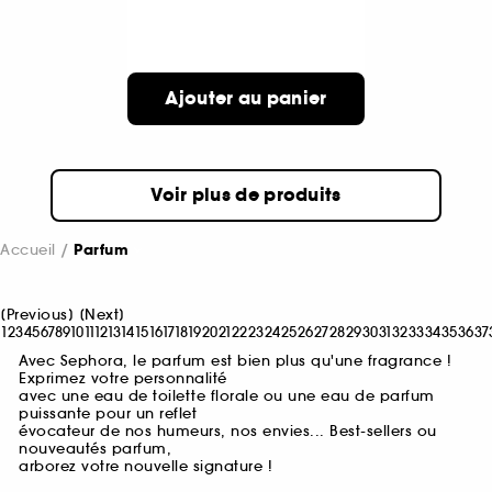
Ajouter au panier
Voir plus de produits
Accueil
Parfum
[
Previous
]
[
Next
]
1
2
3
4
5
6
7
8
9
10
11
12
13
14
15
16
17
18
19
20
21
22
23
24
25
26
27
28
29
30
31
32
33
34
35
36
37
Avec Sephora, le parfum est bien plus qu'une fragrance !
Exprimez votre personnalité
avec une eau de toilette florale ou une eau de parfum
puissante pour un reflet
évocateur de nos humeurs, nos envies... Best-sellers ou
nouveautés parfum,
arborez votre nouvelle signature !