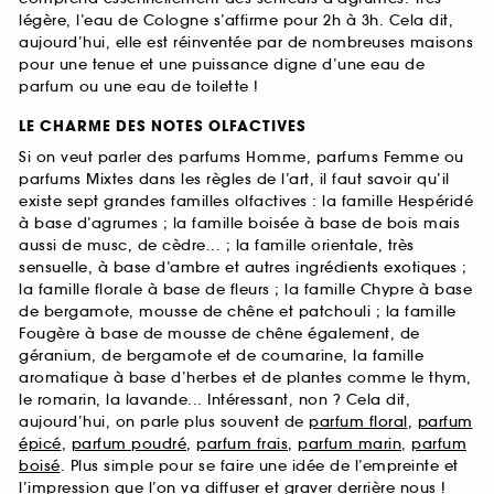
légère, l’eau de Cologne s’affirme pour 2h à 3h. Cela dit,
aujourd’hui, elle est réinventée par de nombreuses maisons
pour une tenue et une puissance digne d’une eau de
parfum ou une eau de toilette !
LE CHARME DES NOTES OLFACTIVES
Si on veut parler des parfums Homme, parfums Femme ou
parfums Mixtes dans les règles de l’art, il faut savoir qu’il
existe sept grandes familles olfactives : la famille Hespéridé
à base d’agrumes ; la famille boisée à base de bois mais
aussi de musc, de cèdre... ; la famille orientale, très
sensuelle, à base d’ambre et autres ingrédients exotiques ;
la famille florale à base de fleurs ; la famille Chypre à base
de bergamote, mousse de chêne et patchouli ; la famille
Fougère à base de mousse de chêne également, de
géranium, de bergamote et de coumarine, la famille
aromatique à base d’herbes et de plantes comme le thym,
le romarin, la lavande... Intéressant, non ? Cela dit,
aujourd’hui, on parle plus souvent de
parfum floral
,
parfum
épicé
,
parfum poudré
,
parfum frais
,
parfum marin
,
parfum
boisé
. Plus simple pour se faire une idée de l’empreinte et
l’impression que l’on va diffuser et graver derrière nous !