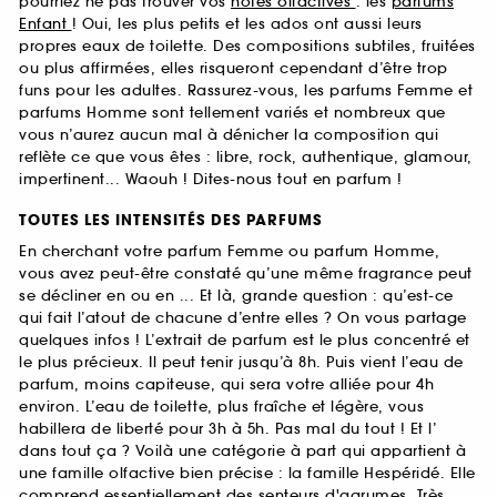
pourriez ne pas trouver vos
notes olfactives
: les
parfums
Enfant
! Oui, les plus petits et les ados ont aussi leurs
propres eaux de toilette. Des compositions subtiles, fruitées
ou plus affirmées, elles risqueront cependant d’être trop
funs pour les adultes. Rassurez-vous, les parfums Femme et
parfums Homme sont tellement variés et nombreux que
vous n’aurez aucun mal à dénicher la composition qui
reflète ce que vous êtes : libre, rock, authentique, glamour,
impertinent... Waouh ! Dites-nous tout en parfum !
TOUTES LES INTENSITÉS DES PARFUMS
En cherchant votre parfum Femme ou parfum Homme,
vous avez peut-être constaté qu’une même fragrance peut
se décliner en ou en ... Et là, grande question : qu’est-ce
qui fait l’atout de chacune d’entre elles ? On vous partage
quelques infos ! L’extrait de parfum est le plus concentré et
le plus précieux. Il peut tenir jusqu’à 8h. Puis vient l’eau de
parfum, moins capiteuse, qui sera votre alliée pour 4h
environ. L’eau de toilette, plus fraîche et légère, vous
habillera de liberté pour 3h à 5h. Pas mal du tout ! Et l’
dans tout ça ? Voilà une catégorie à part qui appartient à
une famille olfactive bien précise : la famille Hespéridé. Elle
comprend essentiellement des senteurs d'agrumes. Très