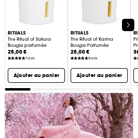
Ignorer le carrousel produits
RITUALS
RITUALS
R
The Ritual of Sakura
The Ritual of Karma
Pr
Bougie parfumée
Bougie Parfumée
25,00 €
25,00 €
3
7
avis
4
avis
Ajouter au panier
Ajouter au panier