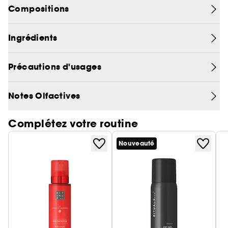
Compositions
• Jusqu'à 60 heures de combustion
• Senteur fraîche et élégante
• Support en verre réutilisable
Ingrédients
Précautions d'usages
Notes Olfactives
Complétez votre routine
Nouveauté