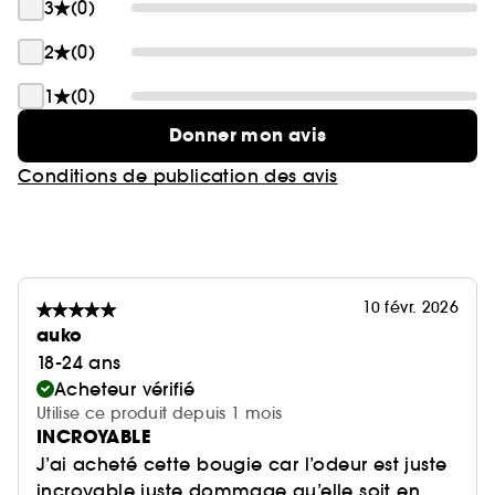
3
(0)
2
(0)
1
(0)
Donner mon avis
Conditions de publication des avis
10 févr. 2026
auko
18-24 ans
Acheteur vérifié
Utilise ce produit depuis 1 mois
INCROYABLE
J’ai acheté cette bougie car l’odeur est juste
incroyable juste dommage qu’elle soit en