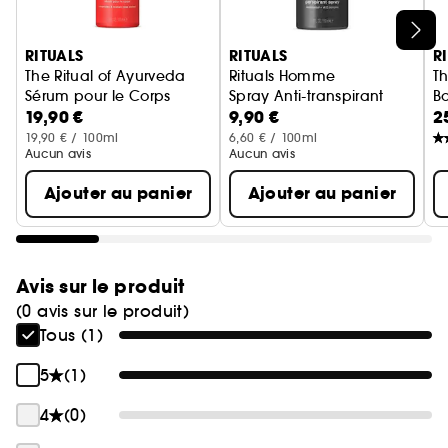
Ignorer le carrousel produits
RITUALS
RITUALS
R
The Ritual of Ayurveda
Rituals Homme
Th
Sérum pour le Corps
Spray Anti-transpirant
B
19,90 €
9,90 €
2
19,90 € / 100ml
6,60 € / 100ml
Aucun avis
Aucun avis
Ajouter au panier
Ajouter au panier
Avis sur le produit
(0 avis sur le produit)
Tous (1)
5
(1)
4
(0)