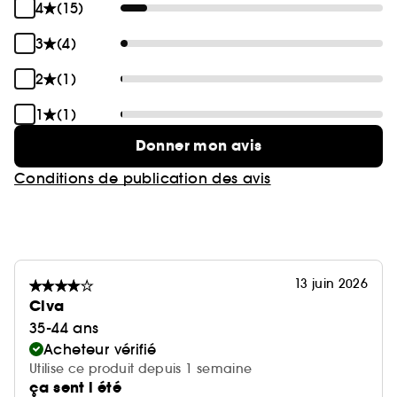
4
(15)
3
(4)
2
(1)
1
(1)
Donner mon avis
Conditions de publication des avis
13 juin 2026
Clva
35-44 ans
Acheteur vérifié
Utilise ce produit depuis 1 semaine
ça sent l été