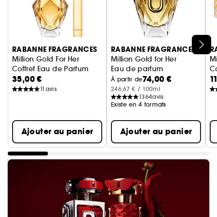
Ignorer le carrousel produits
RABANNE FRAGRANCES
RABANNE FRAGRANCES
R
Million Gold For Her
Million Gold for Her
Mi
Coffret Eau de Parfum
Eau de parfum
C
35,00 €
74,00 €
1
À partir de
11
avis
246,67 € / 100ml
1364
avis
Existe en 4 formats
Ajouter au panier
Ajouter au panier