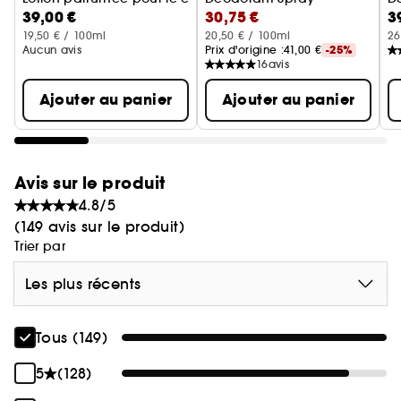
39,00 €
30,75 €
3
19,50 € / 100ml
20,50 € / 100ml
26
Aucun avis
Prix d'origine :
41,00 €
-25%
16
avis
Ajouter au panier
Ajouter au panier
Avis sur le produit
4.8/5
(149 avis sur le produit)
Trier par
Les plus récents
Tous (149)
5
(128)