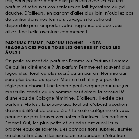
fait, vous pourrez même aller plus loin avec les coffrets
parfum et retrouver vos senteurs en lait hydratant ou gel
douche. D’ailleurs, en parlant d’aller plus loin, n’oubliez pas
de vérifier dans nos
formats voyage
si le vôtre est
disponible pour emporter votre fragrance où que vous
alliez. Une belle aventure commence !
PARFUMS FEMME, PARFUM HOMME... : DES
FRAGRANCES POUR TOUS LES GENRES ET TOUS LES
ÂGES !
On parle souvent de
parfums Femme
ou
Parfums Homme
.
Ce qui les différencie ? Un parfum Femme est souvent plus
léger, plus floral ou plus sucré qu’un parfum Homme qui
sera plus boisé ou épicé. Mais en fait, il n’y a pas de
règle pour choisir ! Une femme peut craquer pour une jus
masculin, tandis qu’un homme peut aimer la sensualité
d’une eau de Cologne féminine. D’ailleurs, il existe des
parfums Mixtes
: la preuve que tout est d’abord question
de sensibilité et de caractère ! La seule catégorie où vous
pourriez ne pas trouver vos
notes olfactives
: les
parfums
Enfant
! Oui, les plus petits et les ados ont aussi leurs
propres eaux de toilette. Des compositions subtiles, fruitées
ou plus affirmées, elles risqueront cependant d’être trop