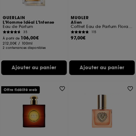
GUERLAIN
MUGLER
L'Homme Idéal L'Intense
Alien
Eau de Parfum
Coffret Eau de Parfum Florale Ambrée pour Femme
35
115
106,00€
97,00€
À partir de
212,00€
/
100ml
2 contenances disponibles
Ajouter au panier
Ajouter au panier
Offre fidélité web