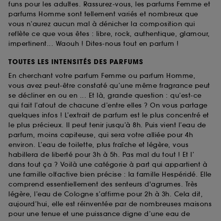
funs pour les adultes. Rassurez-vous, les parfums Femme et
parfums Homme sont tellement variés et nombreux que
vous n’aurez aucun mal à dénicher la composition qui
reflète ce que vous êtes : libre, rock, authentique, glamour,
impertinent... Waouh ! Dites-nous tout en parfum !
TOUTES LES INTENSITÉS DES PARFUMS
En cherchant votre parfum Femme ou parfum Homme,
vous avez peut-être constaté qu’une même fragrance peut
se décliner en ou en ... Et là, grande question : qu’est-ce
qui fait l’atout de chacune d’entre elles ? On vous partage
quelques infos ! L’extrait de parfum est le plus concentré et
le plus précieux. Il peut tenir jusqu’à 8h. Puis vient l’eau de
parfum, moins capiteuse, qui sera votre alliée pour 4h
environ. L’eau de toilette, plus fraîche et légère, vous
habillera de liberté pour 3h à 5h. Pas mal du tout ! Et l’
dans tout ça ? Voilà une catégorie à part qui appartient à
une famille olfactive bien précise : la famille Hespéridé. Elle
comprend essentiellement des senteurs d'agrumes. Très
légère, l’eau de Cologne s’affirme pour 2h à 3h. Cela dit,
aujourd’hui, elle est réinventée par de nombreuses maisons
pour une tenue et une puissance digne d’une eau de