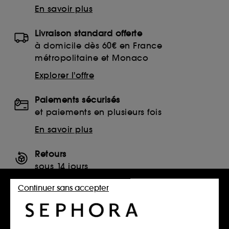
En savoir plus
Livraison standard offerte
à domicile dès 60€ en France
métropolitaine et Monaco
Explorer l'offre
Paiements sécurisés
et paiements en plusieurs fois
En savoir plus
Retours
sous 14 jours
Retourner mon article
Continuer sans accepter
SERVICES, CONTACT ET CONDITIONS DES OFFRES