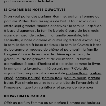
parfum ou une eau de toilette !
LE CHARME DES NOTES OLFACTIVES
Si on veut parler des parfums Homme, parfums Femme ou
parfums Mixtes dans les règles de l’art, il faut savoir qu’il
existe sept grandes familles olfactives : la famille Hespéridé
à base d’agrumes ; la famille boisée à base de bois mais
aussi de musc, de cèdre... ; la famille orientale, très
sensuelle, à base d’ambre et autres ingrédients exotiques ;
la famille florale à base de fleurs ; la famille Chypre à base
de bergamote, mousse de chêne et patchouli ; la famille
Fougère à base de mousse de chêne également, de
géranium, de bergamote et de coumarine, la famille
aromatique à base d’herbes et de plantes comme le thym,
le romarin, la lavande... Intéressant, non ? Cela dit,
aujourd’hui, on parle plus souvent de
parfum floral
,
parfum
épicé
,
parfum poudré
,
parfum frais
,
parfum marin
,
parfum
boisé
. Plus simple pour se faire une idée de l’empreinte et
l’impression que l’on va diffuser et graver derrière nous !
UN PARFUM EN CADEAU...
Offrir un parfum Femme ou un parfum Homme est toujours