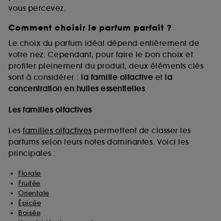
vous percevez.
Comment choisir le parfum parfait ?
A l'exception des cookies techniques, le dépôt et la
lecture de ces traceurs requiert votre accord. Vous
Le choix du parfum idéal dépend entièrement de
pouvez personnaliser vos choix concernant le dépôt
votre nez. Cependant, pour faire le bon choix et
de ces cookies grâce au bouton "personnaliser mes
profiter pleinement du produit, deux éléments clés
choix" ci-dessous ou décider de "tout accepter".
sont à considérer :
la famille olfactive
et
la
Sephora pourra associer les informations de
concentration en huiles essentielles
.
navigation collectées par ces Cookies, pour les
finalités acceptées, avec les données personnelles
collectées ou générées lors de votre activité en ligne
Les familles olfactives
ou en magasin. Pour refuser tous les cookies, cliques
sur "continuer sans accepter". Voous pouvez à tout
Les
familles olfactives
permettent de classer les
moment choisir de retirer votrte consentement. Si vous
parfums selon leurs notes dominantes. Voici les
souhaitez obtenir plus d'information sur les cookies
principales :
utilisés,
cliquez
ici
.
Florale
Fruitée
Orientale
Épicée
Boisée