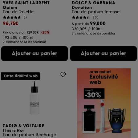
YVES SAINT LAURENT
DOLCE & GABBANA
Opium
Devotion
Eau de Toilette
Eau de parfum Intense
87
203
96,75€
99,00€
À partir de
330,00€
/
100ml
Prix d'origine : 129,00€
-25%
3 contenances disponibles
193,50€
/
100ml
2 contenances disponibles
Ajouter au panier
Ajouter au panier
Offre fidélité web
ZADIG & VOLTAIRE
This is Her
Eau de parfum Recharge