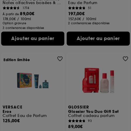
Notes olfactives boisées & chyprées
Eau de Parfum
1774
51
89,00€
197,00€
À partir de
178,00€
/
100ml
157,60€
/
100ml
Option gravure
2 contenances disponibles
3 contenances disponibles
Ajouter au panier
Ajouter au panier
Edition limitée
VERSACE
GLOSSIER
Eros
Glossier You Duo Gift Set
Coffret Eau de Parfum
Coffret cadeau parfum
125,00€
93
89,00€