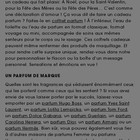
un cadeau qui fait plaisir. À Noël, pour la Saint-Valentin,
pour la Fête des Mères ou la Fête des Pères... C’est comme
une déclaration d’amour ! Ça vous dit de faire un cadeau
parfum ? Faites-le en
coffret parfum
! À l’intérieur, l’eau de
toilette ou l’eau de parfum en format classique, format
voyage ou mini, accompagnée de soins aux mêmes
senteurs pour le corps ou le rasage. Ces coffrets cadeaux
peuvent même renfermer des produits de maquillage. Et
pour rendre cette surprise unique, rendez-vous dans notre
pour personnaliser le flacon ou la boîte d’un message
personnel. Sensations et émotions en vue !
UN PARFUM DE MARQUE
Quelles sont les fragrances qui séduisent énormément ceux
qui les portent comme ceux qui les sentent ? Si vous avez
envie de vous laisser porter par le succès, laissez-vous
emporter par un
parfum Hugo Boss
, un
parfum Yves Saint
Laurent
, un
parfum Lolita Lempicka
, un
parfum Tom Ford
,
un
parfum Dolce Gabana
, un
parfum Guerlain
, un
parfum
Carolina Herrera
, un
parfum Dior
, un
parfum Armani
ou un
parfum Hermès
. Bien sûr, vous pouvez également vous fier
à d’autres maisons de parfums Femme ou parfums