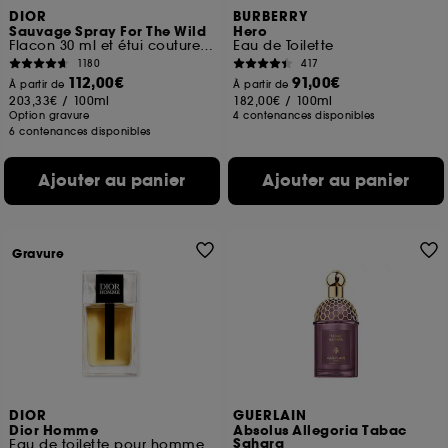
DIOR
BURBERRY
Sauvage Spray For The Wild
Hero
Flacon 30 ml et étui couture en édition limitée
Eau de Toilette
1180
417
112,00€
91,00€
À partir de
À partir de
203,33€
/
100ml
182,00€
/
100ml
Option gravure
4 contenances disponibles
6 contenances disponibles
Ajouter au panier
Ajouter au panier
Gravure
DIOR
GUERLAIN
Dior Homme
Absolus Allegoria Tabac
Sahara
Eau de toilette pour homme