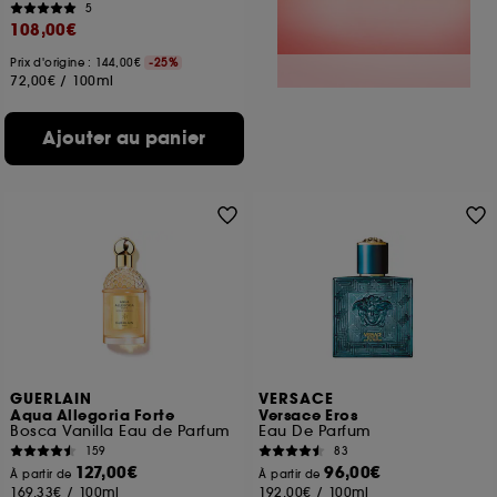
5
108,00€
Prix d'origine : 144,00€
-25%
72,00€
/
100ml
Ajouter au panier
GUERLAIN
VERSACE
Aqua Allegoria Forte
Versace Eros
Bosca Vanilla Eau de Parfum
Eau De Parfum
159
83
127,00€
96,00€
À partir de
À partir de
169,33€
/
100ml
192,00€
/
100ml