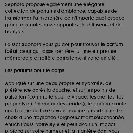
de vous plaire via des publicités, y compris sur des
Sephora propose également une élégante
sites tiers et sur les réseaux sociaux, sur la base
collection de parfums d’ambiance, capables de
des pages que vous avez consultées, de votre
transformer l’atmosphère de n’importe quel espace
navigation, et de l'historique de vos interactions.
grâce aux notes enveloppantes de diffuseurs et de
Cookies de mesure d’audience :
ils nous
bougies.
permettent de réaliser des statistiques de
fréquentation et de navigation sur notre site afin
Laissez Sephora vous guider pour trouver
le parfum
d’en améliorer la performance.
idéal
, celui qui laisse derrière lui une empreinte
Cookies de sécurisation des paiements en ligne :
mémorable et reflète parfaitement votre unicité.
ils nous permettent de lutter notamment contre les
fraudes aux moyens de paiement et les
Les parfums pour le corps
usurpations d’identité.
Appliqué sur une peau propre et hydratée, de
Cookies fonctionnels :
il s’agit de cookies
préférence après la douche, et sur les points de
permettant l’affichage et/ou la fourniture de
pulsation (comme le cou, le visage, les oreilles, les
certaines fonctionnalités du site, tel que les
cookies d’authentification qui sont utilisés afin de
poignets ou l’intérieur des coudes), le parfum ajoute
vous faire bénéficier de l’authentification
une touche de luxe à votre routine quotidienne. Le
prolongée vous permettant d’accéder à votre
choix d’une fragrance soigneusement sélectionnée
compte lors de votre prochaine visite sur le site
enrichit aussi votre style et peut avoir un impact
sans saisir à nouveau votre identifiant et mot de
profond sur votre humeur et la manière dont vous
passe.