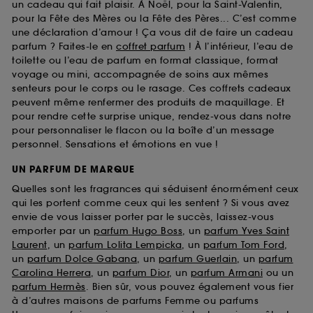
un cadeau qui fait plaisir. À Noël, pour la Saint-Valentin,
pour la Fête des Mères ou la Fête des Pères... C’est comme
une déclaration d’amour ! Ça vous dit de faire un cadeau
parfum ? Faites-le en
coffret parfum
! À l’intérieur, l’eau de
toilette ou l’eau de parfum en format classique, format
voyage ou mini, accompagnée de soins aux mêmes
senteurs pour le corps ou le rasage. Ces coffrets cadeaux
peuvent même renfermer des produits de maquillage. Et
pour rendre cette surprise unique, rendez-vous dans notre
pour personnaliser le flacon ou la boîte d’un message
personnel. Sensations et émotions en vue !
UN PARFUM DE MARQUE
Quelles sont les fragrances qui séduisent énormément ceux
qui les portent comme ceux qui les sentent ? Si vous avez
envie de vous laisser porter par le succès, laissez-vous
emporter par un
parfum Hugo Boss
, un
parfum Yves Saint
Laurent
, un
parfum Lolita Lempicka
, un
parfum Tom Ford
,
un
parfum Dolce Gabana
, un
parfum Guerlain
, un
parfum
Carolina Herrera
, un
parfum Dior
, un
parfum Armani
ou un
parfum Hermès
. Bien sûr, vous pouvez également vous fier
à d’autres maisons de parfums Femme ou parfums