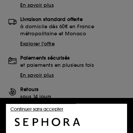
En savoir plus
Livraison standard offerte
à domicile dès 60€ en France
métropolitaine et Monaco
Explorer l'offre
Paiements sécurisés
et paiements en plusieurs fois
En savoir plus
Retours
sous 14 jours
Retourner mon article
Continuer sans accepter
SERVICES, CONTACT ET CONDITIONS DES OFFRES