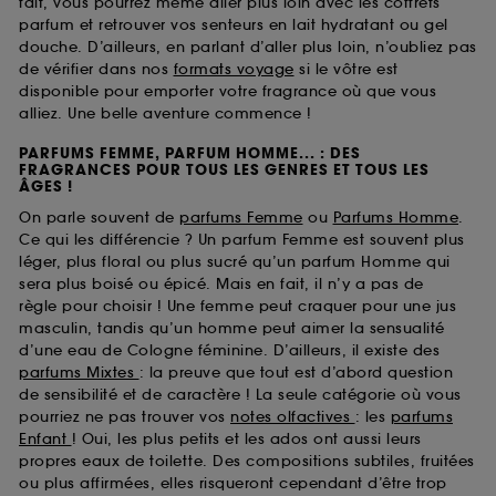
fait, vous pourrez même aller plus loin avec les coffrets
parfum et retrouver vos senteurs en lait hydratant ou gel
douche. D’ailleurs, en parlant d’aller plus loin, n’oubliez pas
de vérifier dans nos
formats voyage
si le vôtre est
disponible pour emporter votre fragrance où que vous
alliez. Une belle aventure commence !
PARFUMS FEMME, PARFUM HOMME... : DES
FRAGRANCES POUR TOUS LES GENRES ET TOUS LES
ÂGES !
On parle souvent de
parfums Femme
ou
Parfums Homme
.
Ce qui les différencie ? Un parfum Femme est souvent plus
léger, plus floral ou plus sucré qu’un parfum Homme qui
sera plus boisé ou épicé. Mais en fait, il n’y a pas de
règle pour choisir ! Une femme peut craquer pour une jus
masculin, tandis qu’un homme peut aimer la sensualité
d’une eau de Cologne féminine. D’ailleurs, il existe des
parfums Mixtes
: la preuve que tout est d’abord question
de sensibilité et de caractère ! La seule catégorie où vous
pourriez ne pas trouver vos
notes olfactives
: les
parfums
Enfant
! Oui, les plus petits et les ados ont aussi leurs
propres eaux de toilette. Des compositions subtiles, fruitées
ou plus affirmées, elles risqueront cependant d’être trop