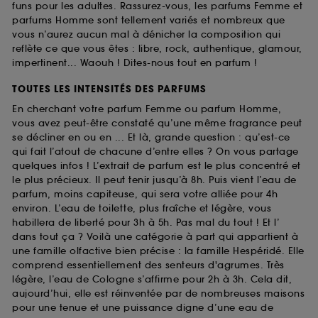
funs pour les adultes. Rassurez-vous, les parfums Femme et
parfums Homme sont tellement variés et nombreux que
vous n’aurez aucun mal à dénicher la composition qui
reflète ce que vous êtes : libre, rock, authentique, glamour,
impertinent... Waouh ! Dites-nous tout en parfum !
TOUTES LES INTENSITÉS DES PARFUMS
En cherchant votre parfum Femme ou parfum Homme,
vous avez peut-être constaté qu’une même fragrance peut
se décliner en ou en ... Et là, grande question : qu’est-ce
qui fait l’atout de chacune d’entre elles ? On vous partage
quelques infos ! L’extrait de parfum est le plus concentré et
le plus précieux. Il peut tenir jusqu’à 8h. Puis vient l’eau de
parfum, moins capiteuse, qui sera votre alliée pour 4h
environ. L’eau de toilette, plus fraîche et légère, vous
habillera de liberté pour 3h à 5h. Pas mal du tout ! Et l’
dans tout ça ? Voilà une catégorie à part qui appartient à
une famille olfactive bien précise : la famille Hespéridé. Elle
comprend essentiellement des senteurs d'agrumes. Très
légère, l’eau de Cologne s’affirme pour 2h à 3h. Cela dit,
aujourd’hui, elle est réinventée par de nombreuses maisons
pour une tenue et une puissance digne d’une eau de