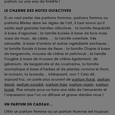
parfum ou une eau de toilette !
LE CHARME DES NOTES OLFACTIVES
Si on veut parler des parfums Homme, parfums Femme ou
parfums Mixtes dans les règles de l’art, il faut savoir qu’il
existe sept grandes familles olfactives : la famille Hespéridé
à base d’agrumes ; la famille boisée à base de bois mais
aussi de musc, de cèdre... ; la famille orientale, très
sensuelle, à base d’ambre et autres ingrédients exotiques ;
la famille florale à base de fleurs ; la famille Chypre à base
de bergamote, mousse de chêne et patchouli ; la famille
Fougère à base de mousse de chêne également, de
géranium, de bergamote et de coumarine, la famille
aromatique à base d’herbes et de plantes comme le thym,
le romarin, la lavande... Intéressant, non ? Cela dit,
aujourd’hui, on parle plus souvent de
parfum floral
,
parfum
épicé
,
parfum poudré
,
parfum frais
,
parfum marin
,
parfum
boisé
. Plus simple pour se faire une idée de l’empreinte et
l’impression que l’on va diffuser et graver derrière nous !
UN PARFUM EN CADEAU...
Offrir un parfum Femme ou un parfum Homme est toujours