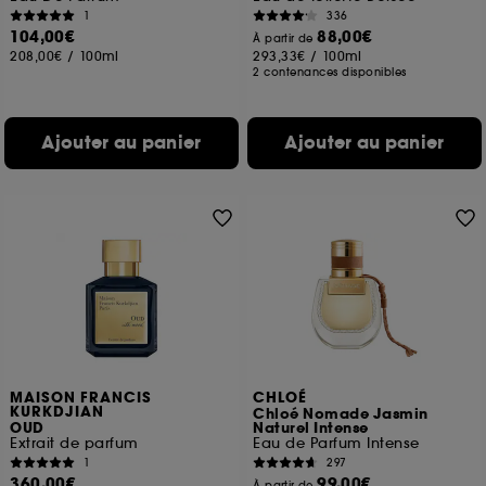
1
336
104,00€
88,00€
À partir de
208,00€
/
100ml
293,33€
/
100ml
2 contenances disponibles
Ajouter au panier
Ajouter au panier
MAISON FRANCIS
CHLOÉ
KURKDJIAN
Chloé Nomade Jasmin
OUD
Naturel Intense
Extrait de parfum
Eau de Parfum Intense
1
297
360,00€
99,00€
À partir de