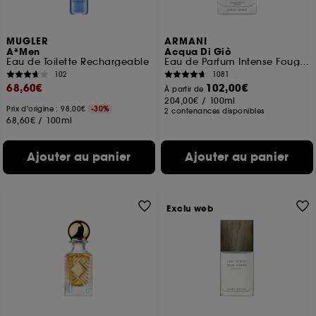
MUGLER
ARMANI
A*Men
Acqua Di Giò
Eau de Toilette Rechargeable
Eau de Parfum Intense Fougère Aquatique Fruitée
102
1081
68,60€
102,00€
À partir de
204,00€
/
100ml
Prix d'origine : 98,00€
-30%
2 contenances disponibles
68,60€
/
100ml
Ajouter au panier
Ajouter au panier
Exclu web