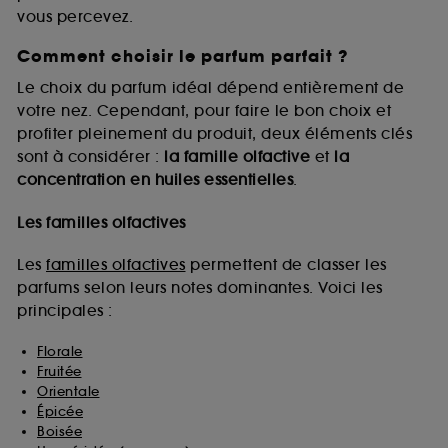
vous percevez.
Comment choisir le parfum parfait ?
A l'exception des cookies techniques, le dépôt et la
lecture de ces traceurs requiert votre accord. Vous
Le choix du parfum idéal dépend entièrement de
pouvez personnaliser vos choix concernant le dépôt
votre nez. Cependant, pour faire le bon choix et
de ces cookies grâce au bouton "personnaliser mes
profiter pleinement du produit, deux éléments clés
choix" ci-dessous ou décider de "tout accepter".
sont à considérer :
la famille olfactive
et
la
Sephora pourra associer les informations de
concentration en huiles essentielles
.
navigation collectées par ces Cookies, pour les
finalités acceptées, avec les données personnelles
collectées ou générées lors de votre activité en ligne
Les familles olfactives
ou en magasin. Pour refuser tous les cookies, cliques
sur "continuer sans accepter". Voous pouvez à tout
Les
familles olfactives
permettent de classer les
moment choisir de retirer votrte consentement. Si vous
parfums selon leurs notes dominantes. Voici les
souhaitez obtenir plus d'information sur les cookies
principales :
utilisés,
cliquez
ici
.
Florale
Fruitée
Orientale
Épicée
Boisée