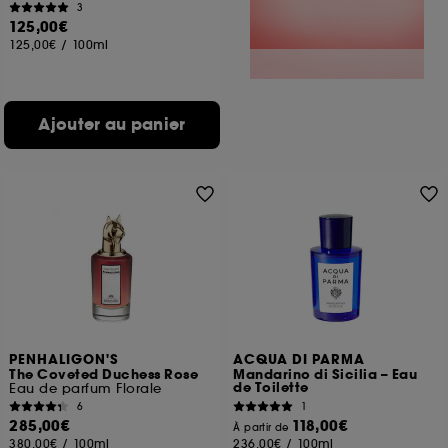
3
125,00€
125,00€
/
100ml
Ajouter au panier
PENHALIGON'S
ACQUA DI PARMA
The Coveted Duchess Rose
Mandarino di Sicilia – Eau
de Toilette
Eau de parfum Florale
6
1
285,00€
118,00€
À partir de
380,00€
/
100ml
236,00€
/
100ml