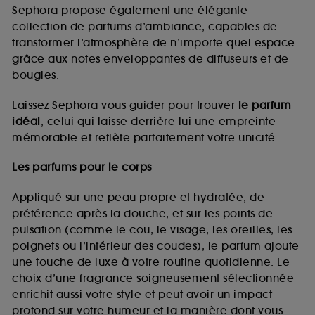
de vous plaire via des publicités, y compris sur des
Sephora propose également une élégante
sites tiers et sur les réseaux sociaux, sur la base
collection de parfums d’ambiance, capables de
des pages que vous avez consultées, de votre
transformer l’atmosphère de n’importe quel espace
navigation, et de l'historique de vos interactions.
grâce aux notes enveloppantes de diffuseurs et de
Cookies de mesure d’audience :
ils nous
bougies.
permettent de réaliser des statistiques de
fréquentation et de navigation sur notre site afin
Laissez Sephora vous guider pour trouver
le parfum
d’en améliorer la performance.
idéal
, celui qui laisse derrière lui une empreinte
Cookies de sécurisation des paiements en ligne :
mémorable et reflète parfaitement votre unicité.
ils nous permettent de lutter notamment contre les
fraudes aux moyens de paiement et les
Les parfums pour le corps
usurpations d’identité.
Appliqué sur une peau propre et hydratée, de
Cookies fonctionnels :
il s’agit de cookies
préférence après la douche, et sur les points de
permettant l’affichage et/ou la fourniture de
pulsation (comme le cou, le visage, les oreilles, les
certaines fonctionnalités du site, tel que les
cookies d’authentification qui sont utilisés afin de
poignets ou l’intérieur des coudes), le parfum ajoute
vous faire bénéficier de l’authentification
une touche de luxe à votre routine quotidienne. Le
prolongée vous permettant d’accéder à votre
choix d’une fragrance soigneusement sélectionnée
compte lors de votre prochaine visite sur le site
enrichit aussi votre style et peut avoir un impact
sans saisir à nouveau votre identifiant et mot de
profond sur votre humeur et la manière dont vous
passe.