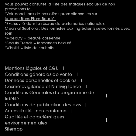
Sephora Beautiful Club
Vous pouvez consulter la liste des marques exclues de nos
Mentions additionnelles
Clean at Sephora
promotions
ici.
Idées & Inspirations Beauté
*Voir conditions de nos offres promotionnelles sur
la page Bons Plans Beauté.
*Exclusivité dans le réseau de parfumeries nationales.
Clean at Sephora : Des formules aux ingrédients sélectionnés avec
soin
*k-beauty = beauté coréenne
*Beauty Trends = tendances beauté
*Wishlist = liste de souhaits
Mentions légales et CGU
Conditions générales de vente
Données personnelles et cookies
Cosmétovigilance et Nutrivigilance
Conditions Générales du programme de
fidélité
Conditions de publication des avis
Accessibilité : non conforme
Qualités et caractéristiques
environnementales
Sitemap