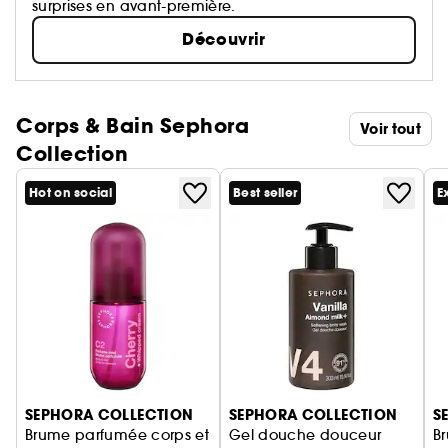
surprises en avant-première.
Découvrir
Corps & Bain Sephora
Voir tout
Collection
Hot on social
Best seller
E
Ignorer le carrousel produits
SEPHORA COLLECTION
SEPHORA COLLECTION
S
Brume parfumée corps et
Gel douche douceur
B