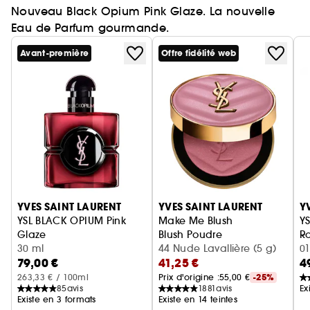
Nouveau Black Opium Pink Glaze. La nouvelle
Eau de Parfum gourmande.
Avant-première
Offre fidélité web
Ignorer le carrousel produits
YVES SAINT LAURENT
YVES SAINT LAURENT
Y
YSL BLACK OPIUM Pink
Make Me Blush
YS
Glaze
Blush Poudre
Ro
Eau de Parfum femme ambrée florale & note de fraise
30 ml
44 Nude Lavallière (5 g)
01
79,00 €
41,25 €
4
263,33 € / 100ml
Prix d'origine :
55,00 €
-25%
85
avis
1881
avis
Ex
Existe en 3 formats
Existe en 14 teintes