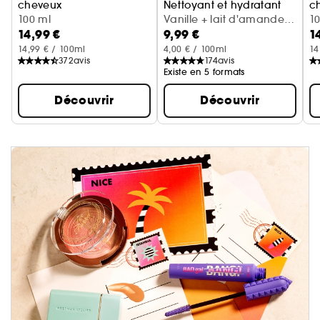
cheveux
Nettoyant et hydratant
c
Cerise + crème fouettée
100 ml
Vanille + lait d'amande
Va
1
14,99 €
9,99 €
1
(300 ml)
14,99 € / 100ml
4,00 € / 100ml
14
372
avis
174
avis
Existe en 5 formats
Découvrir
Découvrir