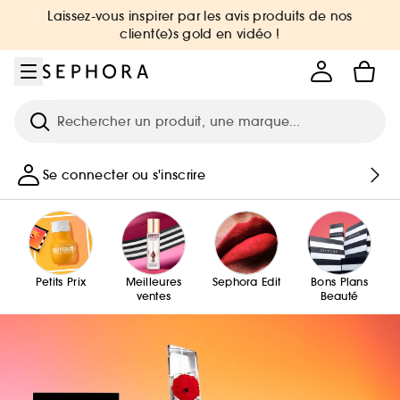
Aller au menu
Aller au contenu principal
Aller au pied de page
Laissez-vous inspirer par les avis produits de nos
client(e)s gold en vidéo !
Recherche
Se connecter ou s'inscrire
Petits Prix
Meilleures
Sephora Edit
Bons Plans
ventes
Beauté