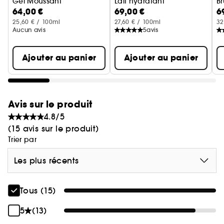
Gel Moussant
Lait hydratant
B
64,00 €
69,00 €
6
25,60 € / 100ml
27,60 € / 100ml
32
Aucun avis
5
avis
Ajouter au panier
Ajouter au panier
Avis sur le produit
4.8/5
(15 avis sur le produit)
Trier par
Les plus récents
Tous (15)
5
(13)