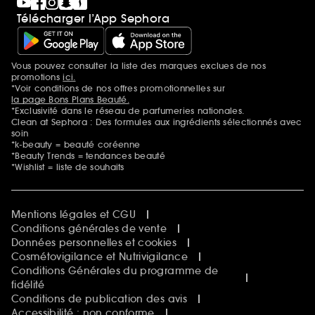
Télécharger l’App Sephora
Vous pouvez consulter la liste des marques exclues de nos
Mentions additionnelles
promotions
ici.
*Voir conditions de nos offres promotionnelles sur
la page Bons Plans Beauté.
*Exclusivité dans le réseau de parfumeries nationales.
Clean at Sephora : Des formules aux ingrédients sélectionnés avec
soin
*k-beauty = beauté coréenne
*Beauty Trends = tendances beauté
*Wishlist = liste de souhaits
Mentions légales et CGU
Conditions générales de vente
Données personnelles et cookies
Cosmétovigilance et Nutrivigilance
Conditions Générales du programme de
fidélité
Conditions de publication des avis
Accessibilité : non conforme