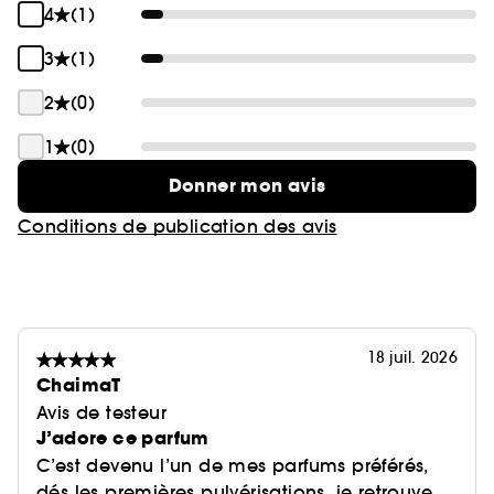
4
(1)
3
(1)
2
(0)
1
(0)
Donner mon avis
Conditions de publication des avis
18 juil. 2026
ChaimaT
Avis de testeur
J’adore ce parfum
C’est devenu l’un de mes parfums préférés,
dés les premières pulvérisations, je retrouve