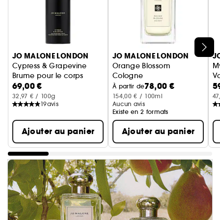
Ignorer le carrousel produits
JO MALONE LONDON
JO MALONE LONDON
J
Cypress & Grapevine
Orange Blossom
M
Brume pour le corps
Cologne
Va
69,00 €
78,00 €
5
À partir de
32,97 € / 100g
154,00 € / 100ml
47
19
avis
Aucun avis
Existe en 2 formats
Ajouter au panier
Ajouter au panier