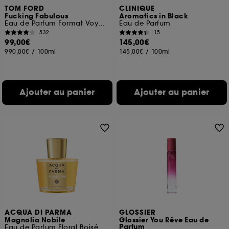
TOM FORD
CLINIQUE
Fucking Fabulous
Aromatics in Black
Eau de Parfum Format Voyage
Eau de Parfum
532
15
99,00€
145,00€
990,00€
/
100ml
145,00€
/
100ml
Ajouter au panier
Ajouter au panier
ACQUA DI PARMA
GLOSSIER
Magnolia Nobile
Glossier You Rêve Eau de
Parfum
Eau de Parfum Floral Boisé