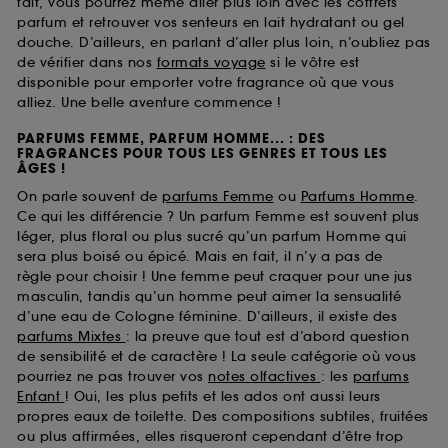
fait, vous pourrez même aller plus loin avec les coffrets
parfum et retrouver vos senteurs en lait hydratant ou gel
douche. D’ailleurs, en parlant d’aller plus loin, n’oubliez pas
de vérifier dans nos
formats voyage
si le vôtre est
disponible pour emporter votre fragrance où que vous
alliez. Une belle aventure commence !
PARFUMS FEMME, PARFUM HOMME... : DES
FRAGRANCES POUR TOUS LES GENRES ET TOUS LES
ÂGES !
On parle souvent de
parfums Femme
ou
Parfums Homme
.
Ce qui les différencie ? Un parfum Femme est souvent plus
léger, plus floral ou plus sucré qu’un parfum Homme qui
sera plus boisé ou épicé. Mais en fait, il n’y a pas de
règle pour choisir ! Une femme peut craquer pour une jus
masculin, tandis qu’un homme peut aimer la sensualité
d’une eau de Cologne féminine. D’ailleurs, il existe des
parfums Mixtes
: la preuve que tout est d’abord question
de sensibilité et de caractère ! La seule catégorie où vous
pourriez ne pas trouver vos
notes olfactives
: les
parfums
Enfant
! Oui, les plus petits et les ados ont aussi leurs
propres eaux de toilette. Des compositions subtiles, fruitées
ou plus affirmées, elles risqueront cependant d’être trop