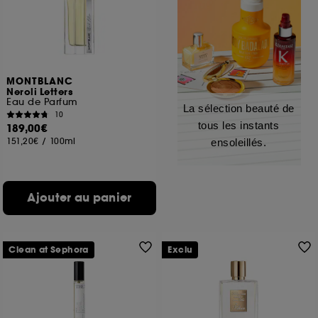
MONTBLANC
Neroli Letters
Eau de Parfum
La sélection beauté de
10
tous les instants
189,00€
151,20€
/
100ml
ensoleillés.
Ajouter au panier
Clean at Sephora
Exclu