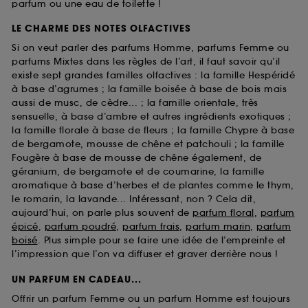
parfum ou une eau de toilette !
LE CHARME DES NOTES OLFACTIVES
Si on veut parler des parfums Homme, parfums Femme ou
parfums Mixtes dans les règles de l’art, il faut savoir qu’il
existe sept grandes familles olfactives : la famille Hespéridé
à base d’agrumes ; la famille boisée à base de bois mais
aussi de musc, de cèdre... ; la famille orientale, très
sensuelle, à base d’ambre et autres ingrédients exotiques ;
la famille florale à base de fleurs ; la famille Chypre à base
de bergamote, mousse de chêne et patchouli ; la famille
Fougère à base de mousse de chêne également, de
géranium, de bergamote et de coumarine, la famille
aromatique à base d’herbes et de plantes comme le thym,
le romarin, la lavande... Intéressant, non ? Cela dit,
aujourd’hui, on parle plus souvent de
parfum floral
,
parfum
épicé
,
parfum poudré
,
parfum frais
,
parfum marin
,
parfum
boisé
. Plus simple pour se faire une idée de l’empreinte et
l’impression que l’on va diffuser et graver derrière nous !
UN PARFUM EN CADEAU...
Offrir un parfum Femme ou un parfum Homme est toujours