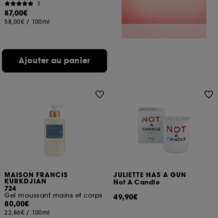
2
87,00€
58,00€
/
100ml
Ajouter au panier
MAISON FRANCIS
JULIETTE HAS A GUN
KURKDJIAN
Not A Candle
724
Gel moussant mains et corps
49,90€
80,00€
22,86€
/
100ml