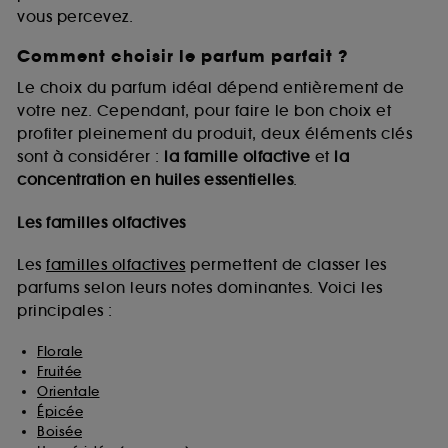
vous percevez.
Comment choisir le parfum parfait ?
A l'exception des cookies techniques, le dépôt et la
lecture de ces traceurs requiert votre accord. Vous
Le choix du parfum idéal dépend entièrement de
pouvez personnaliser vos choix concernant le dépôt
votre nez. Cependant, pour faire le bon choix et
de ces cookies grâce au bouton "personnaliser mes
profiter pleinement du produit, deux éléments clés
choix" ci-dessous ou décider de "tout accepter".
sont à considérer :
la famille olfactive
et
la
Sephora pourra associer les informations de
concentration en huiles essentielles
.
navigation collectées par ces Cookies, pour les
finalités acceptées, avec les données personnelles
collectées ou générées lors de votre activité en ligne
Les familles olfactives
ou en magasin. Pour refuser tous les cookies, cliques
sur "continuer sans accepter". Voous pouvez à tout
Les
familles olfactives
permettent de classer les
moment choisir de retirer votrte consentement. Si vous
parfums selon leurs notes dominantes. Voici les
souhaitez obtenir plus d'information sur les cookies
principales :
utilisés,
cliquez
ici
.
Florale
Fruitée
Orientale
Épicée
Boisée