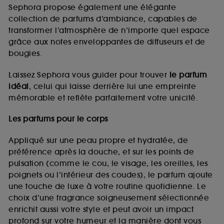
de vous plaire via des publicités, y compris sur des
Sephora propose également une élégante
sites tiers et sur les réseaux sociaux, sur la base
collection de parfums d’ambiance, capables de
des pages que vous avez consultées, de votre
transformer l’atmosphère de n’importe quel espace
navigation, et de l'historique de vos interactions.
grâce aux notes enveloppantes de diffuseurs et de
Cookies de mesure d’audience :
ils nous
bougies.
permettent de réaliser des statistiques de
fréquentation et de navigation sur notre site afin
Laissez Sephora vous guider pour trouver
le parfum
d’en améliorer la performance.
idéal
, celui qui laisse derrière lui une empreinte
Cookies de sécurisation des paiements en ligne :
mémorable et reflète parfaitement votre unicité.
ils nous permettent de lutter notamment contre les
fraudes aux moyens de paiement et les
Les parfums pour le corps
usurpations d’identité.
Appliqué sur une peau propre et hydratée, de
Cookies fonctionnels :
il s’agit de cookies
préférence après la douche, et sur les points de
permettant l’affichage et/ou la fourniture de
pulsation (comme le cou, le visage, les oreilles, les
certaines fonctionnalités du site, tel que les
cookies d’authentification qui sont utilisés afin de
poignets ou l’intérieur des coudes), le parfum ajoute
vous faire bénéficier de l’authentification
une touche de luxe à votre routine quotidienne. Le
prolongée vous permettant d’accéder à votre
choix d’une fragrance soigneusement sélectionnée
compte lors de votre prochaine visite sur le site
enrichit aussi votre style et peut avoir un impact
sans saisir à nouveau votre identifiant et mot de
profond sur votre humeur et la manière dont vous
passe.