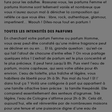
funs pour les adultes. Rassurez-vous, les parfums Femme et
parfums Homme sont tellement variés et nombreux que
vous n’aurez aucun mal à dénicher la composition qui
reflète ce que vous êtes : libre, rock, authentique, glamour,
impertinent... Waouh ! Dites-nous tout en parfum !
TOUTES LES INTENSITÉS DES PARFUMS
En cherchant votre parfum Femme ou parfum Homme,
vous avez peut-être constaté qu’une même fragrance peut
se décliner en ou en ... Et là, grande question : qu’est-ce
qui fait l’atout de chacune d’entre elles ? On vous partage
quelques infos ! L’extrait de parfum est le plus concentré et
le plus précieux. Il peut tenir jusqu’à 8h. Puis vient l’eau de
parfum, moins capiteuse, qui sera votre alliée pour 4h
environ. L’eau de toilette, plus fraîche et légère, vous
habillera de liberté pour 3h à 5h. Pas mal du tout ! Et l’
dans tout ça ? Voilà une catégorie à part qui appartient à
une famille olfactive bien précise : la famille Hespéridé. Elle
comprend essentiellement des senteurs d'agrumes. Très
légère, l’eau de Cologne s’affirme pour 2h à 3h. Cela dit,
aujourd’hui, elle est réinventée par de nombreuses maisons
pour une tenue et une puissance digne d’une eau de