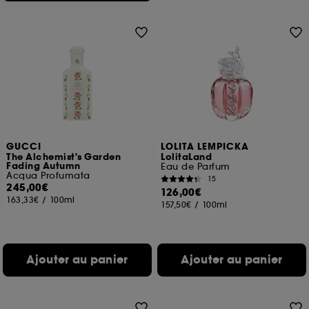
GUCCI
LOLITA LEMPICKA
The Alchemist's Garden
LolitaLand
Fading Autumn
Eau de Parfum
Acqua Profumata
15
245,00€
126,00€
163,33€
/
100ml
157,50€
/
100ml
Ajouter au panier
Ajouter au panier