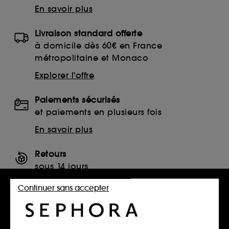
En savoir plus
Livraison standard offerte
à domicile dès 60€ en France
métropolitaine et Monaco
Explorer l'offre
Paiements sécurisés
et paiements en plusieurs fois
En savoir plus
Retours
sous 14 jours
Retourner mon article
Continuer sans accepter
SERVICES, CONTACT ET CONDITIONS DES OFFRES