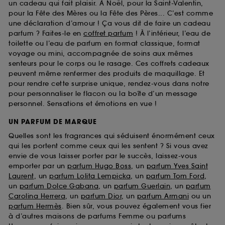
un cadeau qui fait plaisir. À Noël, pour la Saint-Valentin,
pour la Fête des Mères ou la Fête des Pères... C’est comme
une déclaration d’amour ! Ça vous dit de faire un cadeau
parfum ? Faites-le en
coffret parfum
! À l’intérieur, l’eau de
toilette ou l’eau de parfum en format classique, format
voyage ou mini, accompagnée de soins aux mêmes
senteurs pour le corps ou le rasage. Ces coffrets cadeaux
peuvent même renfermer des produits de maquillage. Et
pour rendre cette surprise unique, rendez-vous dans notre
pour personnaliser le flacon ou la boîte d’un message
personnel. Sensations et émotions en vue !
UN PARFUM DE MARQUE
Quelles sont les fragrances qui séduisent énormément ceux
qui les portent comme ceux qui les sentent ? Si vous avez
envie de vous laisser porter par le succès, laissez-vous
emporter par un
parfum Hugo Boss
, un
parfum Yves Saint
Laurent
, un
parfum Lolita Lempicka
, un
parfum Tom Ford
,
un
parfum Dolce Gabana
, un
parfum Guerlain
, un
parfum
Carolina Herrera
, un
parfum Dior
, un
parfum Armani
ou un
parfum Hermès
. Bien sûr, vous pouvez également vous fier
à d’autres maisons de parfums Femme ou parfums