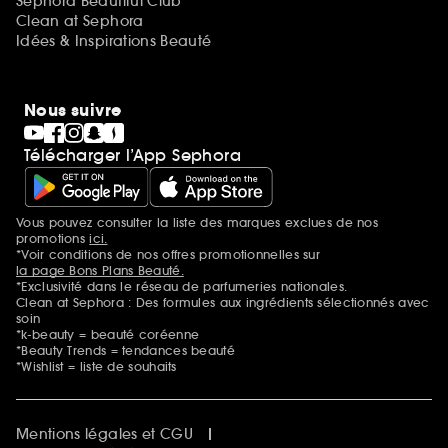
Sephora Beautiful Club
Clean at Sephora
Idées & Inspirations Beauté
Nous suivre
Télécharger l’App Sephora
Vous pouvez consulter la liste des marques exclues de nos
Mentions additionnelles
promotions
ici.
*Voir conditions de nos offres promotionnelles sur
la page Bons Plans Beauté.
*Exclusivité dans le réseau de parfumeries nationales.
Clean at Sephora : Des formules aux ingrédients sélectionnés avec
soin
*k-beauty = beauté coréenne
*Beauty Trends = tendances beauté
*Wishlist = liste de souhaits
Mentions légales et CGU