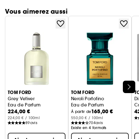
Vous aimerez aussi
Ignorer le carrousel produits
TOM FORD
TOM FORD
T
Grey Vetiver
Neroli Portofino
Di
Eau de Parfum
Eau de Parfum
C
224,00 €
165,00 €
4
À partir de
224,00 € / 100ml
550,00 € / 100ml
89
avis
704
avis
Existe en 4 formats