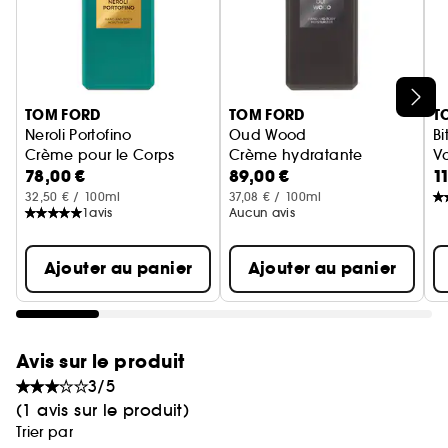
Ignorer le carrousel produits
TOM FORD
TOM FORD
T
Neroli Portofino
Oud Wood
Bi
Crème pour le Corps
Crème hydratante
Va
78,00 €
89,00 €
1
32,50 € / 100ml
37,08 € / 100ml
1
avis
Aucun avis
Ajouter au panier
Ajouter au panier
Avis sur le produit
3/5
(1 avis sur le produit)
Trier par