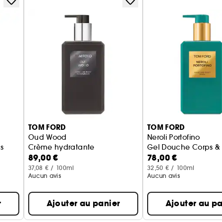
TOM FORD
TOM FORD
Oud Wood
Neroli Portofino
s
Crème hydratante
Gel Douche Corps &
89,00 €
78,00 €
37,08 € / 100ml
32,50 € / 100ml
Aucun avis
Aucun avis
r
Ajouter au panier
Ajouter au pa