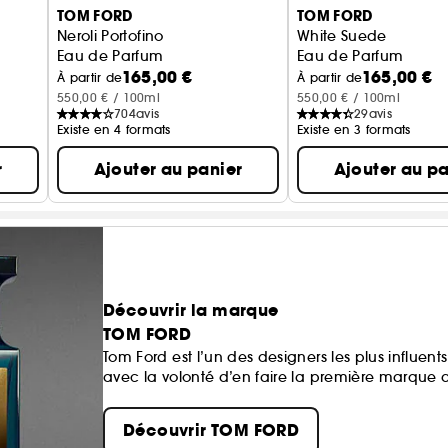
TOM FORD
TOM FORD
Neroli Portofino
White Suede
Eau de Parfum
Eau de Parfum
165,00 €
165,00 €
À partir de
À partir de
550,00 € / 100ml
550,00 € / 100ml
704
avis
29
avis
Existe en 4 formats
Existe en 3 formats
r
Ajouter au panier
Ajouter au pa
Découvrir la marque
TOM FORD
Tom Ford est l’un des designers les plus influe
avec la volonté d’en faire la première marque 
Découvrir TOM FORD