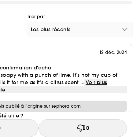
Trier par
Les plus récents
12 déc. 2024
 confirmation d'achat
 soapy with a punch of lime. It’s not my cup of
s it for me as it’s a citrus scent ...
Voir plus
le
i
vis publié à l’origine sur sephora.com
été utile ?
0
0