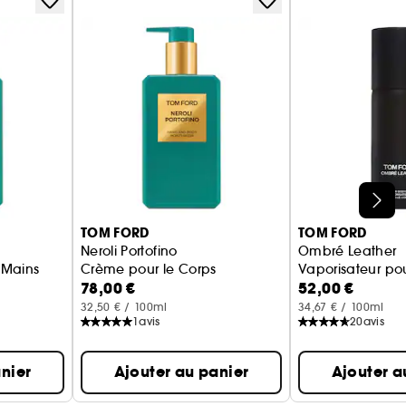
TOM FORD
TOM FORD
Neroli Portofino
Ombré Leather
 Mains
Crème pour le Corps
Vaporisateur pou
78,00 €
52,00 €
32,50 € / 100ml
34,67 € / 100ml
1
avis
20
avis
nier
Ajouter au panier
Ajouter a