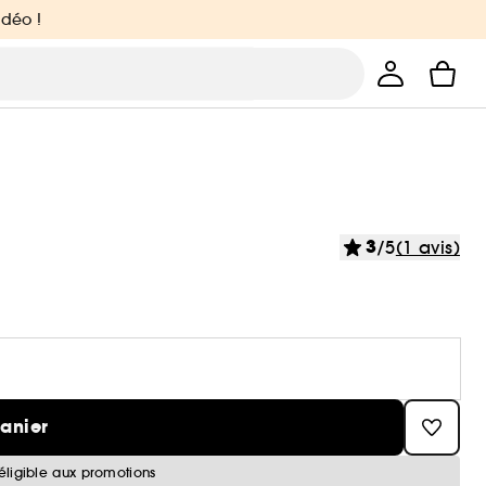
idéo !
3
/5
(1 avis)
panier
éligible aux promotions