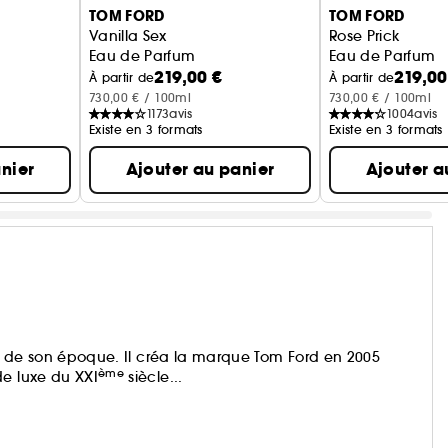
TOM FORD
TOM FORD
Vanilla Sex
Rose Prick
Eau de Parfum
Eau de Parfum
219,00 €
219,00
À partir de
À partir de
730,00 € / 100ml
730,00 € / 100ml
1173
avis
1004
avis
Existe en 3 formats
Existe en 3 formats
nier
Ajouter au panier
Ajouter a
nts de son époque. Il créa la marque Tom Ford en 2005
ème
de luxe du XXI
siècle...