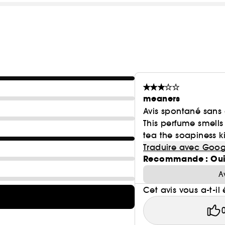
meaners
Avis spontané sans
This perfume smells
tea the soapiness kill
Traduire avec Goog
Recommande : Ou
A
Cet avis vous a-t-il 