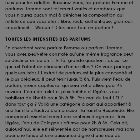
funs pour les adultes. Rassurez-vous, les parfums Femme et
parfums Homme sont tellement variés et nombreux que
vous n’aurez aucun mal à dénicher la composition qui
reflète ce que vous êtes : libre, rock, authentique, glamour,
impertinent... Waouh ! Dites-nous tout en parfum !
TOUTES LES INTENSITÉS DES PARFUMS
En cherchant votre parfum Femme ou parfum Homme,
vous avez peut-être constaté qu’une même fragrance peut
se décliner en ou en ... Et là, grande question : qu’est-ce
qui fait l’atout de chacune d’entre elles ? On vous partage
quelques infos ! L’extrait de parfum est le plus concentré et
le plus précieux. Il peut tenir jusqu’à 8h. Puis vient l’eau de
parfum, moins capiteuse, qui sera votre alliée pour 4h
environ. L’eau de toilette, plus fraîche et légère, vous
habillera de liberté pour 3h à 5h. Pas mal du tout ! Et l’
dans tout ça ? Voilà une catégorie à part qui appartient à
une famille olfactive bien précise : la famille Hespéridé. Elle
comprend essentiellement des senteurs d'agrumes. Très
légère, l’eau de Cologne s’affirme pour 2h à 3h. Cela dit,
aujourd’hui, elle est réinventée par de nombreuses maisons
pour une tenue et une puissance digne d’une eau de