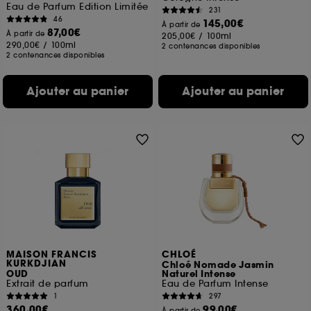
Eau de Parfum Edition Limitée
231
46
145,00€
À partir de
87,00€
À partir de
205,00€
/
100ml
290,00€
/
100ml
2 contenances disponibles
2 contenances disponibles
Ajouter au panier
Ajouter au panier
MAISON FRANCIS
CHLOÉ
KURKDJIAN
Chloé Nomade Jasmin
OUD
Naturel Intense
Extrait de parfum
Eau de Parfum Intense
1
297
360,00€
99,00€
À partir de