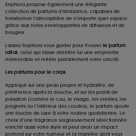
de vous plaire via des publicités, y compris sur des
Sephora propose également une élégante
sites tiers et sur les réseaux sociaux, sur la base
collection de parfums d’ambiance, capables de
des pages que vous avez consultées, de votre
transformer l’atmosphère de n’importe quel espace
navigation, et de l'historique de vos interactions.
grâce aux notes enveloppantes de diffuseurs et de
Cookies de mesure d’audience :
ils nous
bougies.
permettent de réaliser des statistiques de
fréquentation et de navigation sur notre site afin
Laissez Sephora vous guider pour trouver
le parfum
d’en améliorer la performance.
idéal
, celui qui laisse derrière lui une empreinte
Cookies de sécurisation des paiements en ligne :
mémorable et reflète parfaitement votre unicité.
ils nous permettent de lutter notamment contre les
fraudes aux moyens de paiement et les
Les parfums pour le corps
usurpations d’identité.
Appliqué sur une peau propre et hydratée, de
Cookies fonctionnels :
il s’agit de cookies
préférence après la douche, et sur les points de
permettant l’affichage et/ou la fourniture de
pulsation (comme le cou, le visage, les oreilles, les
certaines fonctionnalités du site, tel que les
cookies d’authentification qui sont utilisés afin de
poignets ou l’intérieur des coudes), le parfum ajoute
vous faire bénéficier de l’authentification
une touche de luxe à votre routine quotidienne. Le
prolongée vous permettant d’accéder à votre
choix d’une fragrance soigneusement sélectionnée
compte lors de votre prochaine visite sur le site
enrichit aussi votre style et peut avoir un impact
sans saisir à nouveau votre identifiant et mot de
profond sur votre humeur et la manière dont vous
passe.