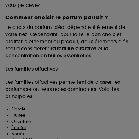
vous percevez.
Comment choisir le parfum parfait ?
A l'exception des cookies techniques, le dépôt et la
lecture de ces traceurs requiert votre accord. Vous
Le choix du parfum idéal dépend entièrement de
pouvez personnaliser vos choix concernant le dépôt
votre nez. Cependant, pour faire le bon choix et
de ces cookies grâce au bouton "personnaliser mes
profiter pleinement du produit, deux éléments clés
choix" ci-dessous ou décider de "tout accepter".
sont à considérer :
la famille olfactive
et
la
Sephora pourra associer les informations de
concentration en huiles essentielles
.
navigation collectées par ces Cookies, pour les
finalités acceptées, avec les données personnelles
collectées ou générées lors de votre activité en ligne
Les familles olfactives
ou en magasin. Pour refuser tous les cookies, cliques
sur "continuer sans accepter". Voous pouvez à tout
Les
familles olfactives
permettent de classer les
moment choisir de retirer votrte consentement. Si vous
parfums selon leurs notes dominantes. Voici les
souhaitez obtenir plus d'information sur les cookies
principales :
utilisés,
cliquez
ici
.
Florale
Fruitée
Orientale
Épicée
Boisée