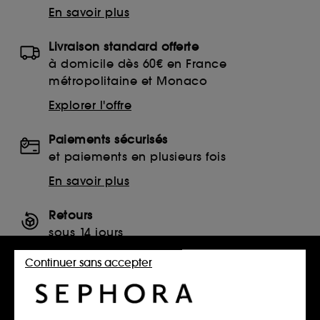
En savoir plus
Livraison standard offerte
à domicile dès 60€ en France
métropolitaine et Monaco
Explorer l'offre
Paiements sécurisés
et paiements en plusieurs fois
En savoir plus
Retours
sous 14 jours
Retourner mon article
Continuer sans accepter
SERVICES, CONTACT ET CONDITIONS DES OFFRES