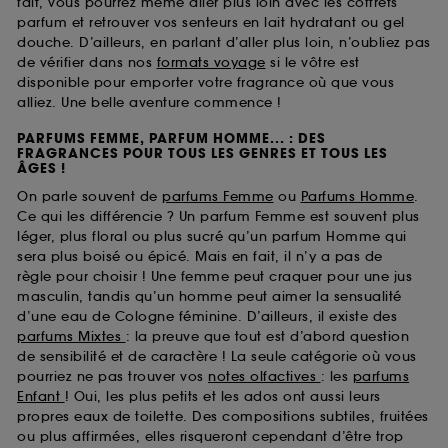
fait, vous pourrez même aller plus loin avec les coffrets
parfum et retrouver vos senteurs en lait hydratant ou gel
douche. D’ailleurs, en parlant d’aller plus loin, n’oubliez pas
de vérifier dans nos
formats voyage
si le vôtre est
disponible pour emporter votre fragrance où que vous
alliez. Une belle aventure commence !
PARFUMS FEMME, PARFUM HOMME... : DES
FRAGRANCES POUR TOUS LES GENRES ET TOUS LES
ÂGES !
On parle souvent de
parfums Femme
ou
Parfums Homme
.
Ce qui les différencie ? Un parfum Femme est souvent plus
léger, plus floral ou plus sucré qu’un parfum Homme qui
sera plus boisé ou épicé. Mais en fait, il n’y a pas de
règle pour choisir ! Une femme peut craquer pour une jus
masculin, tandis qu’un homme peut aimer la sensualité
d’une eau de Cologne féminine. D’ailleurs, il existe des
parfums Mixtes
: la preuve que tout est d’abord question
de sensibilité et de caractère ! La seule catégorie où vous
pourriez ne pas trouver vos
notes olfactives
: les
parfums
Enfant
! Oui, les plus petits et les ados ont aussi leurs
propres eaux de toilette. Des compositions subtiles, fruitées
ou plus affirmées, elles risqueront cependant d’être trop