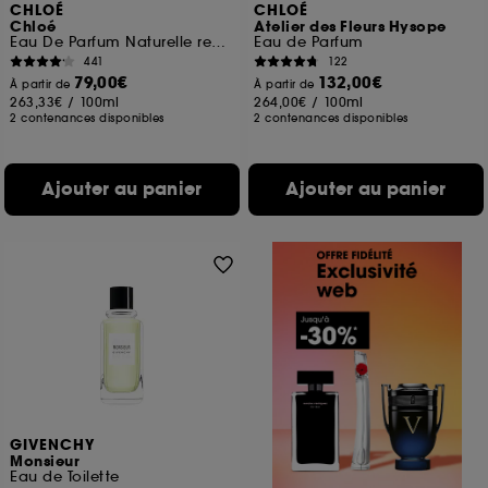
CHLOÉ
CHLOÉ
Chloé
Atelier des Fleurs Hysope
Eau De Parfum Naturelle rechargeable
Eau de Parfum
441
122
79,00€
132,00€
À partir de
À partir de
263,33€
/
100ml
264,00€
/
100ml
2 contenances disponibles
2 contenances disponibles
Ajouter au panier
Ajouter au panier
GIVENCHY
Monsieur
Eau de Toilette