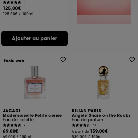
3
125,00€
125,00€
/
100ml
Ajouter au panier
Exclu web
JACADI
KILIAN PARIS
Mademoiselle Petite cerise
Angels' Share on the Rocks
Eau de Toilette
Eau de parfum
2
51
69,00€
159,00€
À partir de
69,00€
/
100ml
530,00€
/
100ml