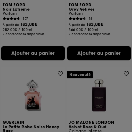
TOM FORD
TOM FORD
Noir Extreme
Grey Vetiver
Parfum
Parfum
307
16
183,00€
183,00€
À partir de
À partir de
252,00€
/
100ml
366,00€
/
100ml
2 contenances disponibles
2 contenances disponibles
Ajouter au panier
Ajouter au panier
Nouveauté
GUERLAIN
JO MALONE LONDON
La Petite Robe Noire Honey
Velvet Rose & Oud
Rose
Cologne Intense