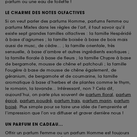
parfum ou une eau de toilette !
LE CHARME DES NOTES OLFACTIVES
Si on veut parler des parfums Homme, parfums Femme ou
parfums Mixtes dans les règles de l’art, il faut savoir qu’il
existe sept grandes familles olfactives : la famille Hespéridé
à base d’agrumes ; la famille boisée à base de bois mais
aussi de musc, de cèdre... ; la famille orientale, très
sensuelle, à base d’ambre et autres ingrédients exotiques ;
la famille florale à base de fleurs ; la famille Chypre à base
de bergamote, mousse de chêne et patchouli ; la famille
Fougère à base de mousse de chêne également, de
géranium, de bergamote et de coumarine, la famille
aromatique à base d’herbes et de plantes comme le thym,
le romarin, la lavande... Intéressant, non ? Cela dit,
aujourd’hui, on parle plus souvent de
parfum floral
,
parfum
épicé
,
parfum poudré
,
parfum frais
,
parfum marin
,
parfum
boisé
. Plus simple pour se faire une idée de l’empreinte et
l’impression que l’on va diffuser et graver derrière nous !
UN PARFUM EN CADEAU...
Offrir un parfum Femme ou un parfum Homme est toujours