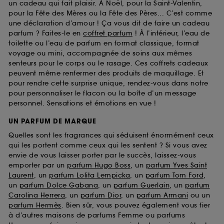
un cadeau qui fait plaisir. À Noël, pour la Saint-Valentin,
pour la Fête des Mères ou la Fête des Pères... C’est comme
une déclaration d’amour ! Ça vous dit de faire un cadeau
parfum ? Faites-le en
coffret parfum
! À l’intérieur, l’eau de
toilette ou l’eau de parfum en format classique, format
voyage ou mini, accompagnée de soins aux mêmes
senteurs pour le corps ou le rasage. Ces coffrets cadeaux
peuvent même renfermer des produits de maquillage. Et
pour rendre cette surprise unique, rendez-vous dans notre
pour personnaliser le flacon ou la boîte d’un message
personnel. Sensations et émotions en vue !
UN PARFUM DE MARQUE
Quelles sont les fragrances qui séduisent énormément ceux
qui les portent comme ceux qui les sentent ? Si vous avez
envie de vous laisser porter par le succès, laissez-vous
emporter par un
parfum Hugo Boss
, un
parfum Yves Saint
Laurent
, un
parfum Lolita Lempicka
, un
parfum Tom Ford
,
un
parfum Dolce Gabana
, un
parfum Guerlain
, un
parfum
Carolina Herrera
, un
parfum Dior
, un
parfum Armani
ou un
parfum Hermès
. Bien sûr, vous pouvez également vous fier
à d’autres maisons de parfums Femme ou parfums