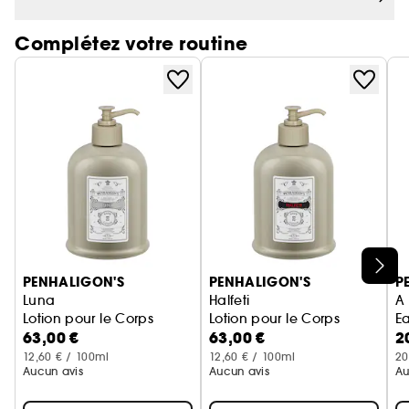
Complétez votre routine
Ignorer le carrousel produits
PENHALIGON'S
PENHALIGON'S
P
Luna
Halfeti
A
Lotion pour le Corps
Lotion pour le Corps
E
63,00 €
63,00 €
2
12,60 € / 100ml
12,60 € / 100ml
20
Aucun avis
Aucun avis
Au