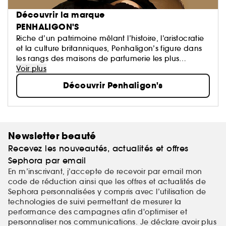
Découvrir la marque
PENHALIGON'S
Riche d’un patrimoine mêlant l’histoire, l’aristocratie
et la culture britanniques, Penhaligon’s figure dans
les rangs des maisons de parfumerie les plus
prestigieuses au monde. Depuis 1870, nos créations
Voir plus
typiquement britanniques séduisent les narines du
Découvrir Penhaligon's
monde entier, et ce n’est que le début.
Newsletter beauté
Recevez les nouveautés, actualités et offres
Sephora par email
En m’inscrivant, j’accepte de recevoir par email mon
code de réduction ainsi que les offres et actualités de
Sephora personnalisées y compris avec l’utilisation de
technologies de suivi permettant de mesurer la
performance des campagnes afin d'optimiser et
personnaliser nos communications. Je déclare avoir plus