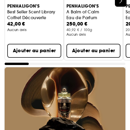
Ignorer le carrousel produits
PENHALIGON'S
PENHALIGON'S
P
Best Seller Scent Library
A Balm of Calm
So
Coffret Découverte
Eau de Parfum
E
42,00 €
250,00 €
2
Aucun avis
40,92 € / 100g
20
Aucun avis
Au
Ajouter au panier
Ajouter au panier