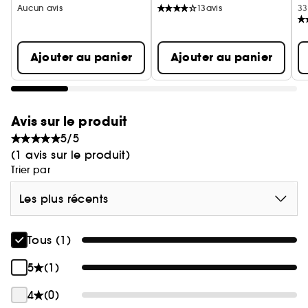
Aucun avis
13
avis
33
le flacon originel.
Ajouter au panier
Ajouter au panier
Avis sur le produit
5/5
(1 avis sur le produit)
Trier par
Les plus récents
Tous (1)
5
(1)
4
(0)