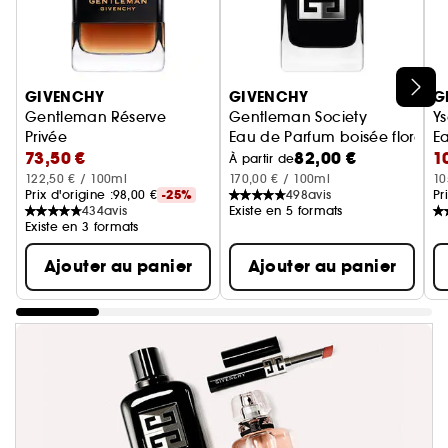
Ignorer le carrousel produits
GIVENCHY
GIVENCHY
G
Gentleman Réserve
Gentleman Society
Ys
Privée
Eau de Parfum boisée floral
Ea
73,50 €
82,00 €
1
Eau de Parfum boisée florale ambrée pour homme
À partir de
122,50 € / 100ml
170,00 € / 100ml
10
Prix d'origine :
98,00 €
-25%
498
avis
Pr
434
avis
Existe en 5 formats
Existe en 3 formats
Ajouter au panier
Ajouter au panier