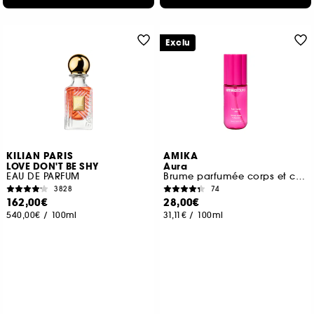
Exclu
KILIAN PARIS
AMIKA
LOVE DON'T BE SHY
Aura
EAU DE PARFUM
Brume parfumée corps et cheveux
3828
74
162,00€
28,00€
540,00€
/
100ml
31,11€
/
100ml