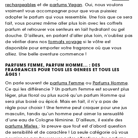
rechargeables
et de
parfums Vegan
. Oui, nous voulons
vraiment vous accompagner pour que vous puissiez
adopter le parfum qui vous ressemble. Une fois que ce sera
fait, vous pourrez même aller plus loin avec les coffrets
parfum et retrouver vos senteurs en lait hydratant ou gel
douche. D’ailleurs, en parlant d’aller plus loin, n’oubliez pas
de vérifier dans nos
formats voyage
si le vôtre est
disponible pour emporter votre fragrance où que vous
alliez. Une belle aventure commence !
PARFUMS FEMME, PARFUM HOMME... : DES
FRAGRANCES POUR TOUS LES GENRES ET TOUS LES
ÂGES !
On parle souvent de
parfums Femme
ou
Parfums Homme
.
Ce qui les différencie ? Un parfum Femme est souvent plus
léger, plus floral ou plus sucré qu’un parfum Homme qui
sera plus boisé ou épicé. Mais en fait, il n’y a pas de
règle pour choisir ! Une femme peut craquer pour une jus
masculin, tandis qu’un homme peut aimer la sensualité
d’une eau de Cologne féminine. D’ailleurs, il existe des
parfums Mixtes
: la preuve que tout est d’abord question
de sensibilité et de caractère ! La seule catégorie où vous