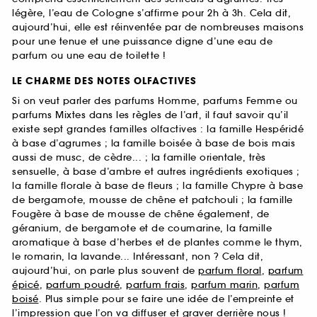
légère, l’eau de Cologne s’affirme pour 2h à 3h. Cela dit,
aujourd’hui, elle est réinventée par de nombreuses maisons
pour une tenue et une puissance digne d’une eau de
parfum ou une eau de toilette !
LE CHARME DES NOTES OLFACTIVES
Si on veut parler des parfums Homme, parfums Femme ou
parfums Mixtes dans les règles de l’art, il faut savoir qu’il
existe sept grandes familles olfactives : la famille Hespéridé
à base d’agrumes ; la famille boisée à base de bois mais
aussi de musc, de cèdre... ; la famille orientale, très
sensuelle, à base d’ambre et autres ingrédients exotiques ;
la famille florale à base de fleurs ; la famille Chypre à base
de bergamote, mousse de chêne et patchouli ; la famille
Fougère à base de mousse de chêne également, de
géranium, de bergamote et de coumarine, la famille
aromatique à base d’herbes et de plantes comme le thym,
le romarin, la lavande... Intéressant, non ? Cela dit,
aujourd’hui, on parle plus souvent de
parfum floral
,
parfum
épicé
,
parfum poudré
,
parfum frais
,
parfum marin
,
parfum
boisé
. Plus simple pour se faire une idée de l’empreinte et
l’impression que l’on va diffuser et graver derrière nous !