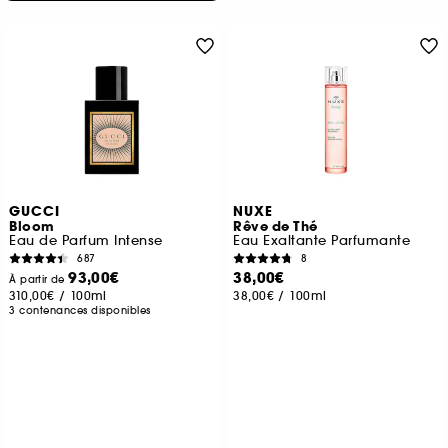
GUCCI
NUXE
Bloom
Rêve de Thé
Eau de Parfum Intense
Eau Exaltante Parfumante
687
8
93,00€
38,00€
À partir de
310,00€
/
100ml
38,00€
/
100ml
3 contenances disponibles