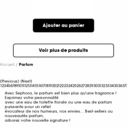
Ajouter au panier
Voir plus de produits
Accueil
Parfum
[
Previous
]
[
Next
]
1
2
3
4
5
6
7
8
9
10
11
12
13
14
15
16
17
18
19
20
21
22
23
24
25
26
27
28
29
30
31
32
33
34
35
36
37
Avec Sephora, le parfum est bien plus qu'une fragrance !
Exprimez votre personnalité
avec une eau de toilette florale ou une eau de parfum
puissante pour un reflet
évocateur de nos humeurs, nos envies... Best-sellers ou
nouveautés parfum,
arborez votre nouvelle signature !