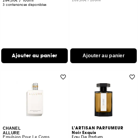
284,00€
/
100ml
189,00€
/
100ml
3 contenances disponibles
Ajouter au panier
Ajouter au panier
L'ARTISAN PARFUMEUR
CHANEL
Noir Exquis
ALLURE
Eau De Parfum
Émulsion Pour Le Corps