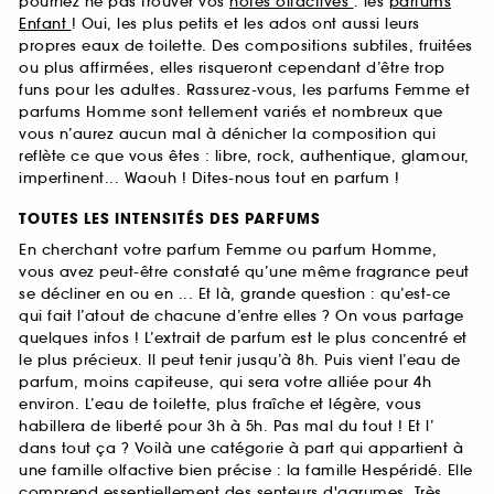
pourriez ne pas trouver vos
notes olfactives
: les
parfums
Enfant
! Oui, les plus petits et les ados ont aussi leurs
propres eaux de toilette. Des compositions subtiles, fruitées
ou plus affirmées, elles risqueront cependant d’être trop
funs pour les adultes. Rassurez-vous, les parfums Femme et
parfums Homme sont tellement variés et nombreux que
vous n’aurez aucun mal à dénicher la composition qui
reflète ce que vous êtes : libre, rock, authentique, glamour,
impertinent... Waouh ! Dites-nous tout en parfum !
TOUTES LES INTENSITÉS DES PARFUMS
En cherchant votre parfum Femme ou parfum Homme,
vous avez peut-être constaté qu’une même fragrance peut
se décliner en ou en ... Et là, grande question : qu’est-ce
qui fait l’atout de chacune d’entre elles ? On vous partage
quelques infos ! L’extrait de parfum est le plus concentré et
le plus précieux. Il peut tenir jusqu’à 8h. Puis vient l’eau de
parfum, moins capiteuse, qui sera votre alliée pour 4h
environ. L’eau de toilette, plus fraîche et légère, vous
habillera de liberté pour 3h à 5h. Pas mal du tout ! Et l’
dans tout ça ? Voilà une catégorie à part qui appartient à
une famille olfactive bien précise : la famille Hespéridé. Elle
comprend essentiellement des senteurs d'agrumes. Très