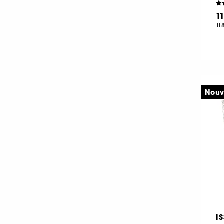
LANCASTER (1)
1
LANCÔME (39)
11
LE MONDE GOURMAND (16)
LE SOURCEUR (3)
LOLITA LEMPICKA (12)
MAISON FRANCIS KURKDJIAN (87)
Nouv
MAISON MARGIELA (42)
MARC JACOBS (2)
MERCI HANDY (1)
MERIT BEAUTY (1)
MIU MIU (7)
MONTBLANC (20)
MOROCCANOIL (3)
MUGLER (27)
I
NARCISO RODRIGUEZ (36)