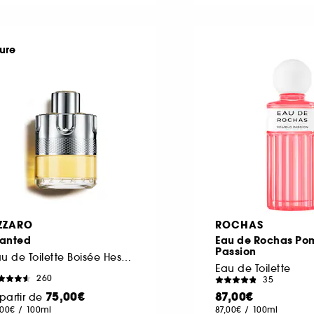
ure
ZZARO
ROCHAS
anted
Eau de Rochas Po
Passion
Eau de Toilette Boisée Hespéridée
Eau de Toilette
260
35
75,00€
87,00€
partir de
,00€
/
100ml
87,00€
/
100ml