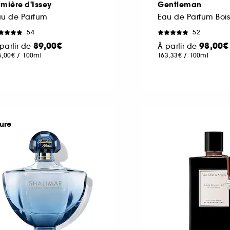
mière d'Issey
Gentleman
au de Parfum
54
52
89,00€
98,00€
partir de
À partir de
5,00€
/
100ml
163,33€
/
100ml
ure