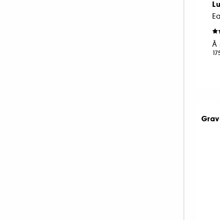
Lu
NEOM ORGANICS LONDON (4)
E
NINA RICCI (16)
NUXE (12)
À 
17
ONLY THE BRAVE (1)
OUAI (6)
PENHALIGON'S (59)
PHLUR (26)
PRADA (27)
Grav
RABANNE FRAGRANCES (55)
RARE BEAUTY (17)
REMINISCENCE (17)
RITUALS (26)
ROCHAS (26)
SALT AND STONE (4)
SERGE LUTENS (22)