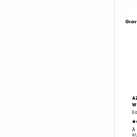
FENTY FRAGRANCE (1)
FENTY HAIR (1)
Grav
FENTY SKIN (3)
FLORAL STREET (1)
GISOU (12)
GIVENCHY (61)
GLOSSIER (15)
GUCCI (59)
GUERLAIN (97)
GUY LAROCHE (4)
HAIR RITUEL BY SISLEY (1)
A
W
HERMÈS (100)
HOLLISTER (14)
HUDA BEAUTY (1)
À 
HUGO BOSS (40)
97