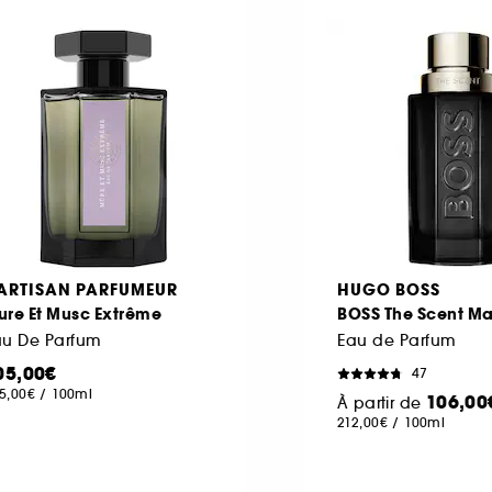
'ARTISAN PARFUMEUR
HUGO BOSS
ure Et Musc Extrême
BOSS The Scent M
au De Parfum
Eau de Parfum
05,00€
47
5,00€
/
100ml
106,00
À partir de
212,00€
/
100ml