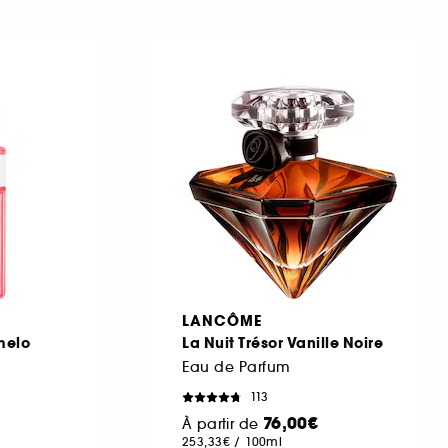
LANCÔME
melo
La Nuit Trésor Vanille Noire
Eau de Parfum
113
76,00€
À partir de
253,33€
/
100ml