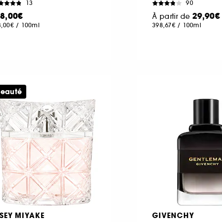
13
90
18,00€
29,90€
À partir de
8,00€
/
100ml
398,67€
/
100ml
eauté
SSEY MIYAKE
GIVENCHY