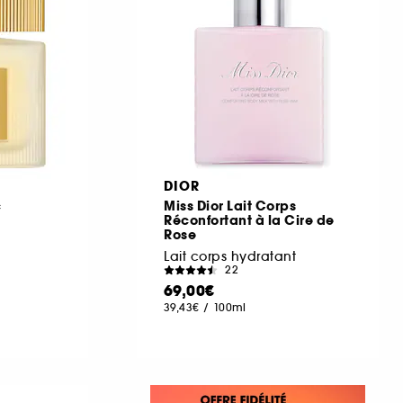
DIOR
c
Miss Dior Lait Corps
Réconfortant à la Cire de
Rose
Lait corps hydratant
22
69,00€
39,43€
/
100ml