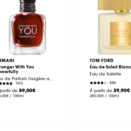
RMANI
TOM FORD
ronger With You
Eau de Soleil Blan
werfully
Eau de Toilette
Eau de Parfum fougère ambrée fruitée
886
1105
89,00€
39,90€
partir de
À partir de
8,00€
/
100ml
280,00€
/
100ml