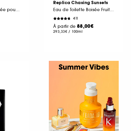
Replica Chasing Sunsets
Eau de Parfum Boisée pour Homme
Eau de Toilette Boisée Fruitée
411
88,00€
À partir de
293,33€
/
100ml