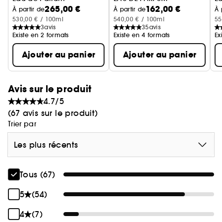
265,00 €
162,00 €
À partir de
À partir de
À 
530,00 € / 100ml
540,00 € / 100ml
55
3
avis
35
avis
Existe en 2 formats
Existe en 4 formats
Ex
Ajouter au panier
Ajouter au panier
Avis sur le produit
4.7/5
(67 avis sur le produit)
Trier par
Les plus récents
Tous (67)
5
(54)
4
(7)