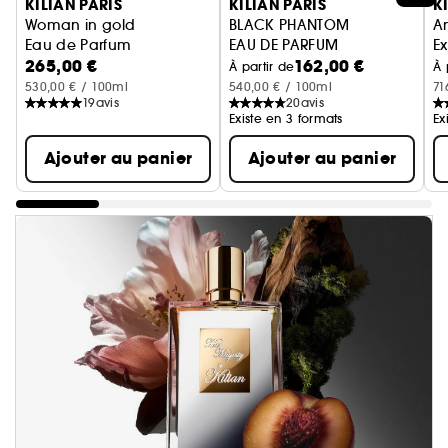
KILIAN PARIS
KILIAN PARIS
K
Woman in gold
BLACK PHANTOM
An
Eau de Parfum
EAU DE PARFUM
Ex
265,00 €
162,00 €
À partir de
À 
530,00 € / 100ml
540,00 € / 100ml
71
19
avis
20
avis
Existe en 3 formats
Ex
Ajouter au panier
Ajouter au panier