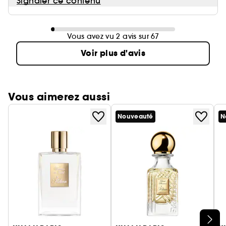
Signaler ce contenu
Vous avez vu 2 avis sur 67
Voir plus d'avis
Vous aimerez aussi
Nouveauté
N
Ignorer le carrousel produits