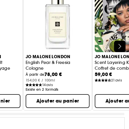
N
JO MALONE LONDON
JO MALONE LO
lt
English Pear & Freesia
Scent Layering K
oyage
Cologne
Coffret de combi
78,00 €
59,00 €
À partir de
154,00 € / 100ml
21
avis
14
avis
Existe en 2 formats
nier
Ajouter au panier
Ajouter a