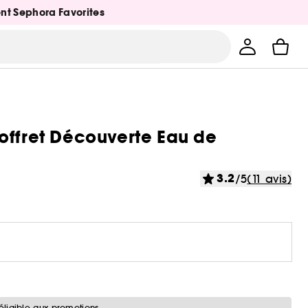
ent Sephora Favorites
offret Découverte Eau de
3.2
/5
(11 avis)
éligible aux promotions