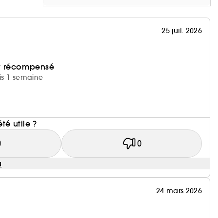
25 juil. 2026
et récompensé
uis 1 semaine
i
été utile ?
0
0
u
24 mars 2026