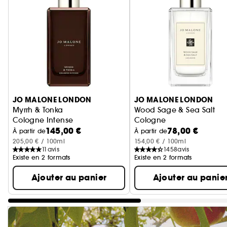
Ignorer le carrousel produits
JO MALONE LONDON
JO MALONE LONDON
Myrrh & Tonka
Wood Sage & Sea Salt
Cologne Intense
Cologne
145,00 €
78,00 €
À partir de
À partir de
205,00 € / 100ml
154,00 € / 100ml
11
avis
1458
avis
Existe en 2 formats
Existe en 2 formats
Ajouter au panier
Ajouter au panie