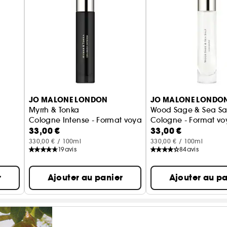
JO MALONE LONDON
JO MALONE LONDO
Myrrh & Tonka
Wood Sage & Sea Sa
Cologne Intense - Format voyage
Cologne - Format v
33,00 €
33,00 €
330,00 € / 100ml
330,00 € / 100ml
19
avis
84
avis
r
Ajouter au panier
Ajouter au pa