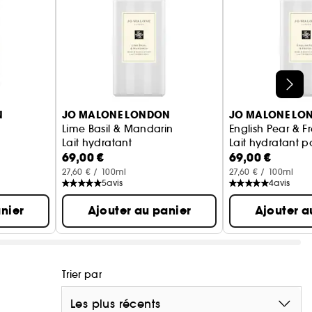
N
JO MALONE LONDON
JO MALONE LO
Lime Basil & Mandarin
English Pear & F
Lait hydratant
Lait hydratant p
69,00 €
69,00 €
27,60 € / 100ml
27,60 € / 100ml
5
avis
4
avis
nier
Ajouter au panier
Ajouter a
Trier par
Les plus récents