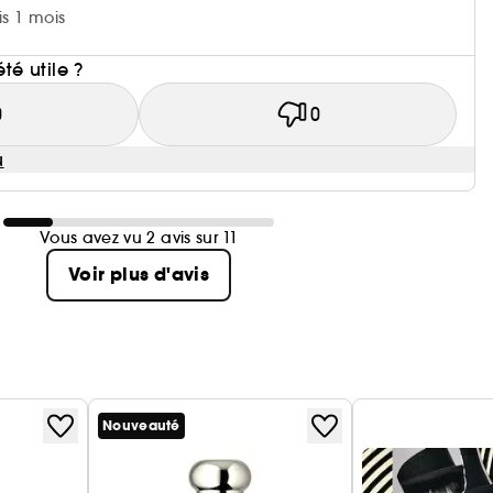
is 1 mois
i
été utile ?
0
0
u
Vous avez vu 2 avis sur 11
Voir plus d'avis
Nouveauté