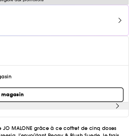
gasin
n magasin
e JO MALONE grâce à ce coffret de cinq doses
reesia, l’envoûtant Peony & Blush Suede, le frais