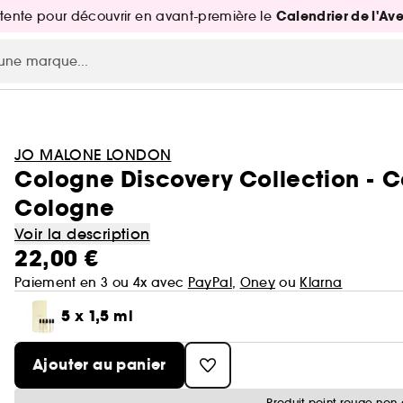
Calendrier de l'Av
attente pour découvrir en avant-première le
JO MALONE LONDON
Cologne Discovery Collection - C
Cologne
Voir la description
22,00 €
Paiement en 3 ou 4x avec
PayPal
,
Oney
ou
Klarna
5 x 1,5 ml
Ajouter au panier
Produit point rouge non 