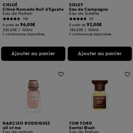
CHLOÉ
SISLEY
Chloé Nomade Nuit d'Egypte
Eau de Campagne
Eau de Parfum
Eau de Toilette
188
28
96,00€
92,00€
À partir de
À partir de
320,00€
/
100ml
184,00€
/
100ml
3 contenances disponibles
2 contenances disponibles
Ajouter au panier
Ajouter au panier
NARCISO RODRIGUEZ
TOM FORD
all of me
Santal Blush
Eau de parfum
Eau de Parfum