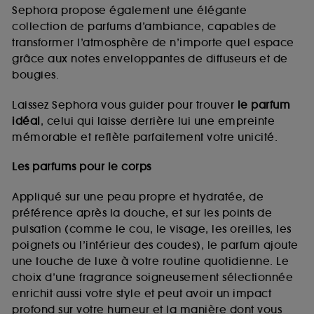
de vous plaire via des publicités, y compris sur des
Sephora propose également une élégante
sites tiers et sur les réseaux sociaux, sur la base
collection de parfums d’ambiance, capables de
des pages que vous avez consultées, de votre
transformer l’atmosphère de n’importe quel espace
navigation, et de l'historique de vos interactions.
grâce aux notes enveloppantes de diffuseurs et de
Cookies de mesure d’audience :
ils nous
bougies.
permettent de réaliser des statistiques de
fréquentation et de navigation sur notre site afin
Laissez Sephora vous guider pour trouver
le parfum
d’en améliorer la performance.
idéal
, celui qui laisse derrière lui une empreinte
Cookies de sécurisation des paiements en ligne :
mémorable et reflète parfaitement votre unicité.
ils nous permettent de lutter notamment contre les
fraudes aux moyens de paiement et les
Les parfums pour le corps
usurpations d’identité.
Appliqué sur une peau propre et hydratée, de
Cookies fonctionnels :
il s’agit de cookies
préférence après la douche, et sur les points de
permettant l’affichage et/ou la fourniture de
pulsation (comme le cou, le visage, les oreilles, les
certaines fonctionnalités du site, tel que les
cookies d’authentification qui sont utilisés afin de
poignets ou l’intérieur des coudes), le parfum ajoute
vous faire bénéficier de l’authentification
une touche de luxe à votre routine quotidienne. Le
prolongée vous permettant d’accéder à votre
choix d’une fragrance soigneusement sélectionnée
compte lors de votre prochaine visite sur le site
enrichit aussi votre style et peut avoir un impact
sans saisir à nouveau votre identifiant et mot de
profond sur votre humeur et la manière dont vous
passe.