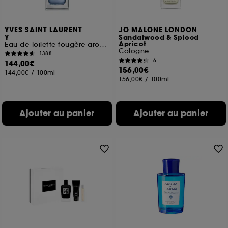
YVES SAINT LAURENT
JO MALONE LONDON
Y
Sandalwood & Spiced
Apricot
Eau de Toilette fougère aromatique pour homme
Cologne
1388
6
144,00€
156,00€
144,00€
/
100ml
156,00€
/
100ml
Ajouter au panier
Ajouter au panier