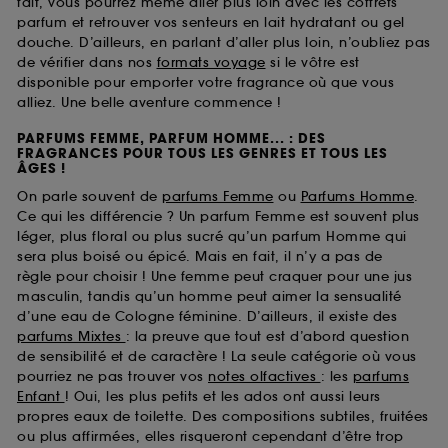
fait, vous pourrez même aller plus loin avec les coffrets
parfum et retrouver vos senteurs en lait hydratant ou gel
douche. D’ailleurs, en parlant d’aller plus loin, n’oubliez pas
de vérifier dans nos
formats voyage
si le vôtre est
disponible pour emporter votre fragrance où que vous
alliez. Une belle aventure commence !
PARFUMS FEMME, PARFUM HOMME... : DES
FRAGRANCES POUR TOUS LES GENRES ET TOUS LES
ÂGES !
On parle souvent de
parfums Femme
ou
Parfums Homme
.
Ce qui les différencie ? Un parfum Femme est souvent plus
léger, plus floral ou plus sucré qu’un parfum Homme qui
sera plus boisé ou épicé. Mais en fait, il n’y a pas de
règle pour choisir ! Une femme peut craquer pour une jus
masculin, tandis qu’un homme peut aimer la sensualité
d’une eau de Cologne féminine. D’ailleurs, il existe des
parfums Mixtes
: la preuve que tout est d’abord question
de sensibilité et de caractère ! La seule catégorie où vous
pourriez ne pas trouver vos
notes olfactives
: les
parfums
Enfant
! Oui, les plus petits et les ados ont aussi leurs
propres eaux de toilette. Des compositions subtiles, fruitées
ou plus affirmées, elles risqueront cependant d’être trop