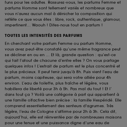
funs pour les adultes. Rassurez-vous, les parfums Femme et
parfums Homme sont tellement variés et nombreux que
vous n’aurez aucun mal à dénicher la composition qui
reflète ce que vous êtes : libre, rock, authentique, glamour,
impertinent... Waouh ! Dites-nous tout en parfum !
TOUTES LES INTENSITÉS DES PARFUMS
En cherchant votre parfum Femme ou parfum Homme,
vous avez peut-être constaté qu’une même fragrance peut
se décliner en ou en ... Et là, grande question : qu’est-ce
qui fait l’atout de chacune d’entre elles ? On vous partage
quelques infos ! L’extrait de parfum est le plus concentré et
le plus précieux. Il peut tenir jusqu’à 8h. Puis vient l’eau de
parfum, moins capiteuse, qui sera votre alliée pour 4h
environ. L’eau de toilette, plus fraîche et légère, vous
habillera de liberté pour 3h à 5h. Pas mal du tout ! Et l’
dans tout ça ? Voilà une catégorie à part qui appartient à
une famille olfactive bien précise : la famille Hespéridé. Elle
comprend essentiellement des senteurs d'agrumes. Très
légère, l’eau de Cologne s’affirme pour 2h à 3h. Cela dit,
aujourd’hui, elle est réinventée par de nombreuses maisons
pour une tenue et une puissance digne d’une eau de