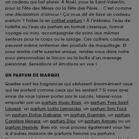
un cadeau qui fait plaisir. À Noël, pour la Saint-Valentin,
pour la Fête des Mères ou la Fête des Pères... C’est comme
une déclaration d’amour ! Ça vous dit de faire un cadeau
parfum ? Faites-le en
coffret parfum
! À l’intérieur, l’eau de
toilette ou l’eau de parfum en format classique, format
voyage ou mini, accompagnée de soins aux mêmes
senteurs pour le corps ou le rasage. Ces coffrets cadeaux
peuvent même renfermer des produits de maquillage. Et
pour rendre cette surprise unique, rendez-vous dans notre
pour personnaliser le flacon ou la boîte d’un message
personnel. Sensations et émotions en vue !
UN PARFUM DE MARQUE
Quelles sont les fragrances qui séduisent énormément ceux
qui les portent comme ceux qui les sentent ? Si vous avez
envie de vous laisser porter par le succès, laissez-vous
emporter par un
parfum Hugo Boss
, un
parfum Yves Saint
Laurent
, un
parfum Lolita Lempicka
, un
parfum Tom Ford
,
un
parfum Dolce Gabana
, un
parfum Guerlain
, un
parfum
Carolina Herrera
, un
parfum Dior
, un
parfum Armani
ou un
parfum Hermès
. Bien sûr, vous pouvez également vous fier
à d’autres maisons de parfums Femme ou parfums