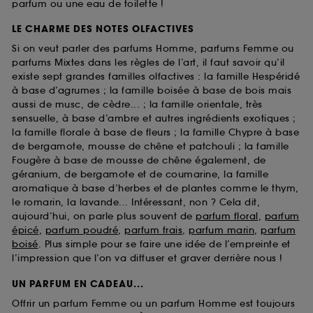
parfum ou une eau de toilette !
LE CHARME DES NOTES OLFACTIVES
Si on veut parler des parfums Homme, parfums Femme ou
parfums Mixtes dans les règles de l’art, il faut savoir qu’il
existe sept grandes familles olfactives : la famille Hespéridé
à base d’agrumes ; la famille boisée à base de bois mais
aussi de musc, de cèdre... ; la famille orientale, très
sensuelle, à base d’ambre et autres ingrédients exotiques ;
la famille florale à base de fleurs ; la famille Chypre à base
de bergamote, mousse de chêne et patchouli ; la famille
Fougère à base de mousse de chêne également, de
géranium, de bergamote et de coumarine, la famille
aromatique à base d’herbes et de plantes comme le thym,
le romarin, la lavande... Intéressant, non ? Cela dit,
aujourd’hui, on parle plus souvent de
parfum floral
,
parfum
épicé
,
parfum poudré
,
parfum frais
,
parfum marin
,
parfum
boisé
. Plus simple pour se faire une idée de l’empreinte et
l’impression que l’on va diffuser et graver derrière nous !
UN PARFUM EN CADEAU...
Offrir un parfum Femme ou un parfum Homme est toujours