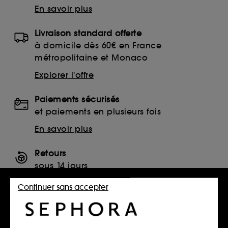
En savoir plus
Livraison standard offerte
à domicile dès 60€ en France
métropolitaine et Monaco
Explorer l'offre
Paiements sécurisés
et paiements en plusieurs fois
En savoir plus
Retours
sous 14 jours
Retourner mon article
Continuer sans accepter
SERVICES, CONTACT ET CONDITIONS DES OFFRES