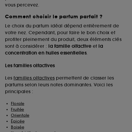
vous percevez.
Comment choisir le parfum parfait ?
A l'exception des cookies techniques, le dépôt et la
lecture de ces traceurs requiert votre accord. Vous
Le choix du parfum idéal dépend entièrement de
pouvez personnaliser vos choix concernant le dépôt
votre nez. Cependant, pour faire le bon choix et
de ces cookies grâce au bouton "personnaliser mes
profiter pleinement du produit, deux éléments clés
choix" ci-dessous ou décider de "tout accepter".
sont à considérer :
la famille olfactive
et
la
Sephora pourra associer les informations de
concentration en huiles essentielles
.
navigation collectées par ces Cookies, pour les
finalités acceptées, avec les données personnelles
collectées ou générées lors de votre activité en ligne
Les familles olfactives
ou en magasin. Pour refuser tous les cookies, cliques
sur "continuer sans accepter". Voous pouvez à tout
Les
familles olfactives
permettent de classer les
moment choisir de retirer votrte consentement. Si vous
parfums selon leurs notes dominantes. Voici les
souhaitez obtenir plus d'information sur les cookies
principales :
utilisés,
cliquez
ici
.
Florale
Fruitée
Orientale
Épicée
Boisée