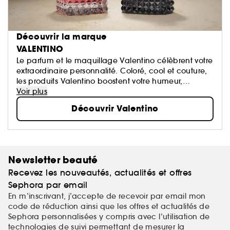
Découvrir la marque
VALENTINO
Le parfum et le maquillage Valentino célèbrent votre
extraordinaire personnalité. Coloré, cool et couture,
les produits Valentino boostent votre humeur,
éveillent votre sensorialité et vous permettent
Voir plus
d’exprimer votre créativité.​
Découvrir Valentino
Valentino Beauty. De multiples façons d’être vous.​
Newsletter beauté
Recevez les nouveautés, actualités et offres
Sephora par email
En m’inscrivant, j’accepte de recevoir par email mon
code de réduction ainsi que les offres et actualités de
Sephora personnalisées y compris avec l’utilisation de
technologies de suivi permettant de mesurer la