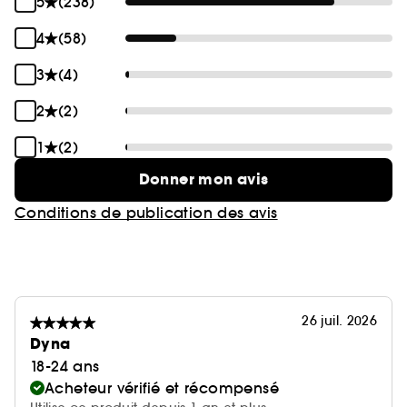
5
(238)
4
(58)
3
(4)
2
(2)
1
(2)
Donner mon avis
Conditions de publication des avis
26 juil. 2026
Dyna
18-24 ans
Acheteur vérifié et récompensé