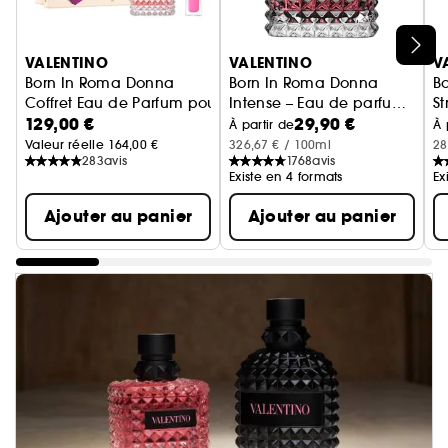
Ignorer le carrousel produits
VALENTINO
VALENTINO
V
Born In Roma Donna
Born In Roma Donna
B
Coffret Eau de Parfum pour femme
Intense – Eau de parfum
S
129,00 €
29,90 €
florale ambrée pour elle
E
À partir de
À 
Valeur réelle 164,00 €
326,67 € / 100ml
28
283
avis
1768
avis
Existe en 4 formats
Ex
Ajouter au panier
Ajouter au panier