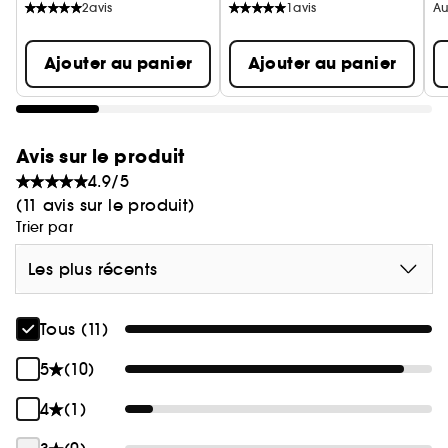
2
avis
1
avis
Au
Ajouter au panier
Ajouter au panier
Avis sur le produit
4.9/5
(11 avis sur le produit)
Trier par
Les plus récents
Tous (11)
5
(10)
4
(1)