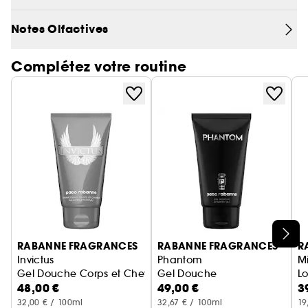
Notes Olfactives
Complétez votre routine
Ignorer le carrousel produits
RABANNE FRAGRANCES
RABANNE FRAGRANCES
R
Invictus
Phantom
Mi
Gel Douche Corps et Cheveux
Gel Douche
Lo
48,00 €
49,00 €
3
32,00 € / 100ml
32,67 € / 100ml
19