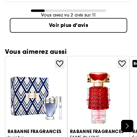
Vous avez vu 2 avis sur 11
Voir plus d'avis
Vous aimerez aussi
B
Ignorer le carrousel produits
RABANNE FRAGRANCES
RABANNE FRAGRANCES
R