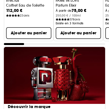
Invictus
FAME IN LOVE
F
Coffret Eau de Toilette
Parfum Elixir
E
112,00 €
75,00 €
À partir de
À 
23
avis
250,00 € / 100ml
25
578
avis
Existe en 3 formats
Ex
Ajouter au panier
Ajouter au panier
Découvrir la marque