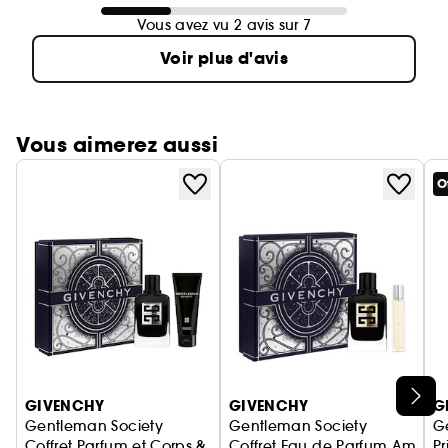
Vous avez vu 2 avis sur 7
Voir plus d'avis
Vous aimerez aussi
O
Ignorer le carrousel produits
GIVENCHY
GIVENCHY
G
Gentleman Society
Gentleman Society
G
Coffret Parfum et Corps & Bain
Coffret Eau de Parfum Ambré
Pr