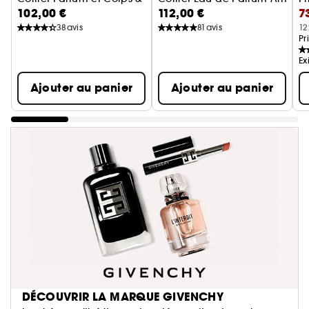
102,00 €
112,00 €
7
E
38
avis
81
avis
12
Pr
Ex
Ajouter au panier
Ajouter au panier
DÉCOUVRIR LA MARQUE GIVENCHY