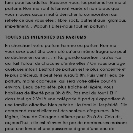
funs pour les adultes. Rassurez-vous, les parfums Femme et
parfums Homme sont tellement variés et nombreux que
vous n’aurez aucun mal à dénicher la composition qui
reflète ce que vous êtes : libre, rock, authentique, glamour,
impertinent... Waouh ! Dites-nous tout en parfum !
TOUTES LES INTENSITÉS DES PARFUMS
En cherchant votre parfum Femme ou parfum Homme,
vous avez peut-être constaté qu’une même fragrance peut
se décliner en ou en ... Et là, grande question : qu’est-ce
qui fait l’atout de chacune d’entre elles ? On vous partage
quelques infos ! L’extrait de parfum est le plus concentré et
le plus précieux. Il peut tenir jusqu’à 8h. Puis vient l’eau de
parfum, moins capiteuse, qui sera votre alliée pour 4h
environ. L’eau de toilette, plus fraîche et légère, vous
habillera de liberté pour 3h à 5h. Pas mal du tout ! Et l’
dans tout ça ? Voilà une catégorie à part qui appartient à
une famille olfactive bien précise : la famille Hespéridé. Elle
comprend essentiellement des senteurs d'agrumes. Très
légère, l’eau de Cologne s’affirme pour 2h à 3h. Cela dit,
aujourd’hui, elle est réinventée par de nombreuses maisons
pour une tenue et une puissance digne d’une eau de