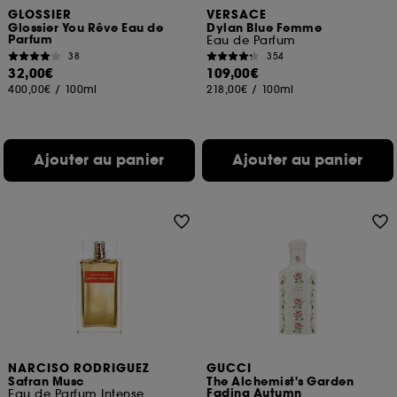
GLOSSIER
VERSACE
Glossier You Rêve Eau de
Dylan Blue Femme
Parfum
Eau de Parfum
38
354
32,00€
109,00€
400,00€
/
100ml
218,00€
/
100ml
Ajouter au panier
Ajouter au panier
NARCISO RODRIGUEZ
GUCCI
Safran Musc
The Alchemist's Garden
Fading Autumn
Eau de Parfum Intense