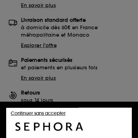
En savoir plus
Livraison standard offerte
à domicile dès 60€ en France
métropolitaine et Monaco
Explorer l'offre
Paiements sécurisés
et paiements en plusieurs fois
En savoir plus
Retours
sous 14 jours
Retourner mon article
Continuer sans accepter
SERVICES, CONTACT ET CONDITIONS DES OFFRES