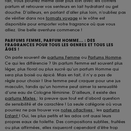
fait, vous pourrez même aller plus loin avec les coffrets
parfum et retrouver vos senteurs en lait hydratant ou gel
douche. D’ailleurs, en parlant d’aller plus loin, n’oubliez pas
de vérifier dans nos
formats voyage
si le vôtre est
disponible pour emporter votre fragrance où que vous
alliez. Une belle aventure commence !
PARFUMS FEMME, PARFUM HOMME... : DES
FRAGRANCES POUR TOUS LES GENRES ET TOUS LES
ÂGES !
On parle souvent de
parfums Femme
ou
Parfums Homme
.
Ce qui les différencie ? Un parfum Femme est souvent plus
léger, plus floral ou plus sucré qu’un parfum Homme qui
sera plus boisé ou épicé. Mais en fait, il n’y a pas de
règle pour choisir ! Une femme peut craquer pour une jus
masculin, tandis qu’un homme peut aimer la sensualité
d’une eau de Cologne féminine. D’ailleurs, il existe des
parfums Mixtes
: la preuve que tout est d’abord question
de sensibilité et de caractère ! La seule catégorie où vous
pourriez ne pas trouver vos
notes olfactives
: les
parfums
Enfant
! Oui, les plus petits et les ados ont aussi leurs
propres eaux de toilette. Des compositions subtiles, fruitées
ou plus affirmées, elles risqueront cependant d’être trop