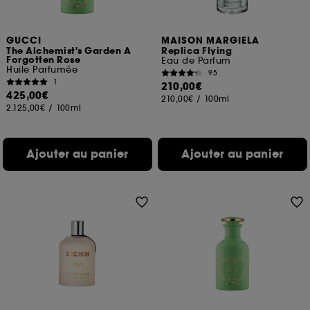
GUCCI
MAISON MARGIELA
The Alchemist's Garden A
Replica Flying
Forgotten Rose
Eau de Parfum
Huile Parfumée
95
1
210,00€
425,00€
210,00€
/
100ml
2.125,00€
/
100ml
Ajouter au panier
Ajouter au panier