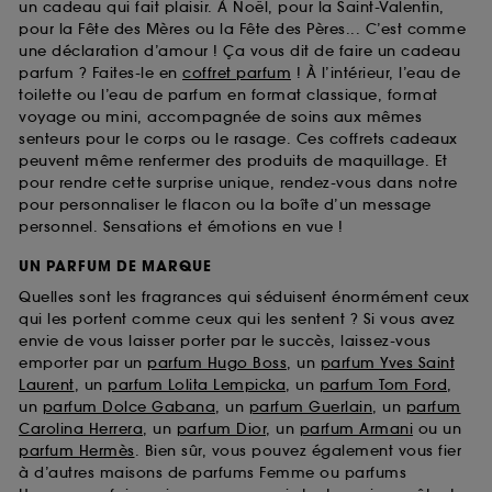
un cadeau qui fait plaisir. À Noël, pour la Saint-Valentin,
pour la Fête des Mères ou la Fête des Pères... C’est comme
une déclaration d’amour ! Ça vous dit de faire un cadeau
parfum ? Faites-le en
coffret parfum
! À l’intérieur, l’eau de
toilette ou l’eau de parfum en format classique, format
voyage ou mini, accompagnée de soins aux mêmes
senteurs pour le corps ou le rasage. Ces coffrets cadeaux
peuvent même renfermer des produits de maquillage. Et
pour rendre cette surprise unique, rendez-vous dans notre
pour personnaliser le flacon ou la boîte d’un message
personnel. Sensations et émotions en vue !
UN PARFUM DE MARQUE
Quelles sont les fragrances qui séduisent énormément ceux
qui les portent comme ceux qui les sentent ? Si vous avez
envie de vous laisser porter par le succès, laissez-vous
emporter par un
parfum Hugo Boss
, un
parfum Yves Saint
Laurent
, un
parfum Lolita Lempicka
, un
parfum Tom Ford
,
un
parfum Dolce Gabana
, un
parfum Guerlain
, un
parfum
Carolina Herrera
, un
parfum Dior
, un
parfum Armani
ou un
parfum Hermès
. Bien sûr, vous pouvez également vous fier
à d’autres maisons de parfums Femme ou parfums