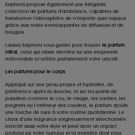
de vous plaire via des publicités, y compris sur des
Sephora propose également une élégante
sites tiers et sur les réseaux sociaux, sur la base
collection de parfums d’ambiance, capables de
des pages que vous avez consultées, de votre
transformer l’atmosphère de n’importe quel espace
navigation, et de l'historique de vos interactions.
grâce aux notes enveloppantes de diffuseurs et de
Cookies de mesure d’audience :
ils nous
bougies.
permettent de réaliser des statistiques de
fréquentation et de navigation sur notre site afin
Laissez Sephora vous guider pour trouver
le parfum
d’en améliorer la performance.
idéal
, celui qui laisse derrière lui une empreinte
Cookies de sécurisation des paiements en ligne :
mémorable et reflète parfaitement votre unicité.
ils nous permettent de lutter notamment contre les
fraudes aux moyens de paiement et les
Les parfums pour le corps
usurpations d’identité.
Appliqué sur une peau propre et hydratée, de
Cookies fonctionnels :
il s’agit de cookies
préférence après la douche, et sur les points de
permettant l’affichage et/ou la fourniture de
pulsation (comme le cou, le visage, les oreilles, les
certaines fonctionnalités du site, tel que les
cookies d’authentification qui sont utilisés afin de
poignets ou l’intérieur des coudes), le parfum ajoute
vous faire bénéficier de l’authentification
une touche de luxe à votre routine quotidienne. Le
prolongée vous permettant d’accéder à votre
choix d’une fragrance soigneusement sélectionnée
compte lors de votre prochaine visite sur le site
enrichit aussi votre style et peut avoir un impact
sans saisir à nouveau votre identifiant et mot de
profond sur votre humeur et la manière dont vous
passe.