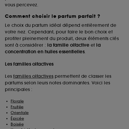
vous percevez.
Comment choisir le parfum parfait ?
A l'exception des cookies techniques, le dépôt et la
lecture de ces traceurs requiert votre accord. Vous
Le choix du parfum idéal dépend entièrement de
pouvez personnaliser vos choix concernant le dépôt
votre nez. Cependant, pour faire le bon choix et
de ces cookies grâce au bouton "personnaliser mes
profiter pleinement du produit, deux éléments clés
choix" ci-dessous ou décider de "tout accepter".
sont à considérer :
la famille olfactive
et
la
Sephora pourra associer les informations de
concentration en huiles essentielles
.
navigation collectées par ces Cookies, pour les
finalités acceptées, avec les données personnelles
collectées ou générées lors de votre activité en ligne
Les familles olfactives
ou en magasin. Pour refuser tous les cookies, cliques
sur "continuer sans accepter". Voous pouvez à tout
Les
familles olfactives
permettent de classer les
moment choisir de retirer votrte consentement. Si vous
parfums selon leurs notes dominantes. Voici les
souhaitez obtenir plus d'information sur les cookies
principales :
utilisés,
cliquez
ici
.
Florale
Fruitée
Orientale
Épicée
Boisée