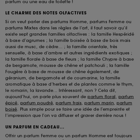
parfum ou une eau de toilette !
LE CHARME DES NOTES OLFACTIVES
Si on veut parler des parfums Homme, parfums Femme ou
parfums Mixtes dans les règles de l’art, il faut savoir qu’il
existe sept grandes familles olfactives : la famille Hespéridé
à base d’agrumes ; la famille boisée à base de bois mais
aussi de musc, de cèdre... ; la famille orientale, très
sensuelle, à base d’ambre et autres ingrédients exotiques ;
la famille florale à base de fleurs ; la famille Chypre à base
de bergamote, mousse de chêne et patchouli ; la famille
Fougère à base de mousse de chêne également, de
géranium, de bergamote et de coumarine, la famille
aromatique à base d’herbes et de plantes comme le thym,
le romarin, la lavande... Intéressant, non ? Cela dit,
aujourd’hui, on parle plus souvent de
parfum floral
,
parfum
épicé
,
parfum poudré
,
parfum frais
,
parfum marin
,
parfum
boisé
. Plus simple pour se faire une idée de l’empreinte et
l’impression que l’on va diffuser et graver derrière nous !
UN PARFUM EN CADEAU...
Offrir un parfum Femme ou un parfum Homme est toujours