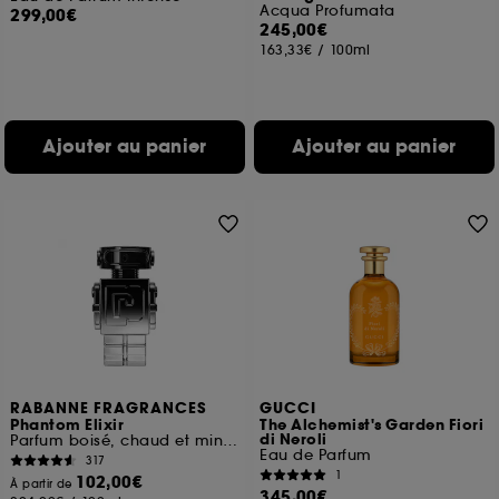
Acqua Profumata
299,00€
245,00€
163,33€
/
100ml
Ajouter au panier
Ajouter au panier
RABANNE FRAGRANCES
GUCCI
Phantom Elixir
The Alchemist's Garden Fiori
di Neroli
Parfum boisé, chaud et minéral
Eau de Parfum
317
1
102,00€
À partir de
345,00€