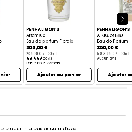
PENHALIGON'S
PENHALIGON'S
Artemisia
A Kiss of Bliss
e
Eau de parfum Florale
Eau de Parfum
205,00 €
250,00 €
205,00 € / 100ml
5.813,95 € / 100ml
2
avis
Aucun avis
Existe en 2 formats
nier
Ajouter au panier
Ajouter a
e produit n’a pas encore d’avis.