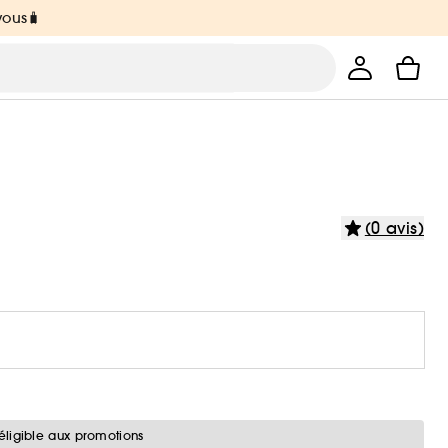
vous🧳
(0 avis)
éligible aux promotions