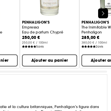
PENHALIGON'S
PENHALIGON'S
Empressa
The Inimitable W
le
Eau de parfum Chypré
Penhaligon
250,00 €
285,00 €
Eau de parfum 
250,00 € / 100ml
380,00 € / 100ml
5
avis
2
avis
nier
Ajouter au panier
Ajouter a
ratie et la culture britanniques, Penhaligon’s figure dans