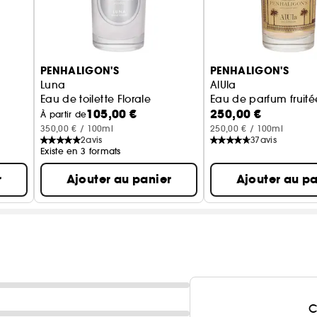
PENHALIGON'S
PENHALIGON'S
Luna
AlUla
Eau de toilette Florale
Eau de parfum fruité
105,00 €
250,00 €
À partir de
350,00 € / 100ml
250,00 € / 100ml
2
avis
37
avis
Existe en 3 formats
r
Ajouter au panier
Ajouter au pa
C