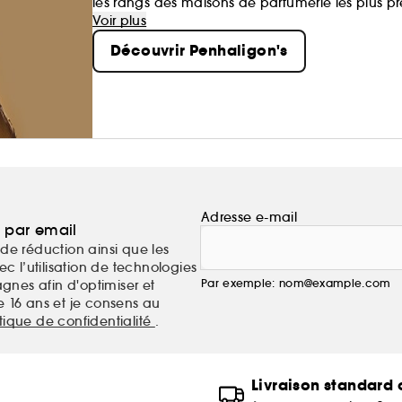
les rangs des maisons de parfumerie les plus p
typiquement britanniques séduisent les narines 
Voir plus
Découvrir Penhaligon's
Adresse e-mail
a par email
de réduction ainsi que les
c l’utilisation de technologies
Par exemple: nom@example.com
nes afin d'optimiser et
e 16 ans et je consens au
itique de confidentialité
.
Livraison standard o