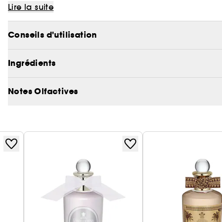
l'eau qui dort ?
Lire la suite
Conseils d'utilisation
Ingrédients
Notes Olfactives