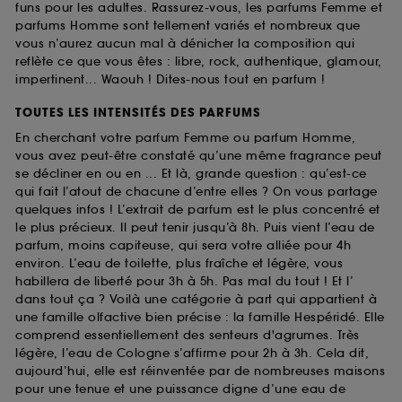
funs pour les adultes. Rassurez-vous, les parfums Femme et
parfums Homme sont tellement variés et nombreux que
vous n’aurez aucun mal à dénicher la composition qui
reflète ce que vous êtes : libre, rock, authentique, glamour,
impertinent... Waouh ! Dites-nous tout en parfum !
TOUTES LES INTENSITÉS DES PARFUMS
En cherchant votre parfum Femme ou parfum Homme,
vous avez peut-être constaté qu’une même fragrance peut
se décliner en ou en ... Et là, grande question : qu’est-ce
qui fait l’atout de chacune d’entre elles ? On vous partage
quelques infos ! L’extrait de parfum est le plus concentré et
le plus précieux. Il peut tenir jusqu’à 8h. Puis vient l’eau de
parfum, moins capiteuse, qui sera votre alliée pour 4h
environ. L’eau de toilette, plus fraîche et légère, vous
habillera de liberté pour 3h à 5h. Pas mal du tout ! Et l’
dans tout ça ? Voilà une catégorie à part qui appartient à
une famille olfactive bien précise : la famille Hespéridé. Elle
comprend essentiellement des senteurs d'agrumes. Très
légère, l’eau de Cologne s’affirme pour 2h à 3h. Cela dit,
aujourd’hui, elle est réinventée par de nombreuses maisons
pour une tenue et une puissance digne d’une eau de