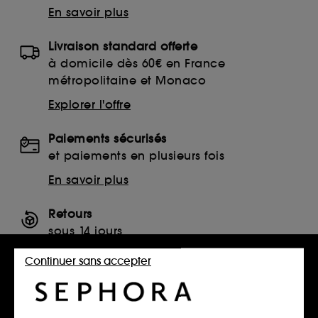
En savoir plus
Livraison standard offerte
à domicile dès 60€ en France
métropolitaine et Monaco
Explorer l'offre
Paiements sécurisés
et paiements en plusieurs fois
En savoir plus
Retours
sous 14 jours
Retourner mon article
Continuer sans accepter
SERVICES, CONTACT ET CONDITIONS DES OFFRES