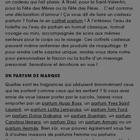
un cadeau qui fait plaisir. À Noël, pour la Saint-Valentin,
pour la Fête des Mères ou la Fête des Pères... C’est comme
une déclaration d’amour ! Ça vous dit de faire un cadeau
parfum ? Faites-le en
coffret parfum
! À l’intérieur, l’eau de
toilette ou l’eau de parfum en format classique, format
voyage ou mini, accompagnée de soins aux mêmes
senteurs pour le corps ou le rasage. Ces coffrets cadeaux
peuvent même renfermer des produits de maquillage. Et
pour rendre cette surprise unique, rendez-vous dans notre
pour personnaliser le flacon ou la boîte d’un message
personnel. Sensations et émotions en vue !
UN PARFUM DE MARQUE
Quelles sont les fragrances qui séduisent énormément ceux
qui les portent comme ceux qui les sentent ? Si vous avez
envie de vous laisser porter par le succès, laissez-vous
emporter par un
parfum Hugo Boss
, un
parfum Yves Saint
Laurent
, un
parfum Lolita Lempicka
, un
parfum Tom Ford
,
un
parfum Dolce Gabana
, un
parfum Guerlain
, un
parfum
Carolina Herrera
, un
parfum Dior
, un
parfum Armani
ou un
parfum Hermès
. Bien sûr, vous pouvez également vous fier
à d’autres maisons de parfums Femme ou parfums