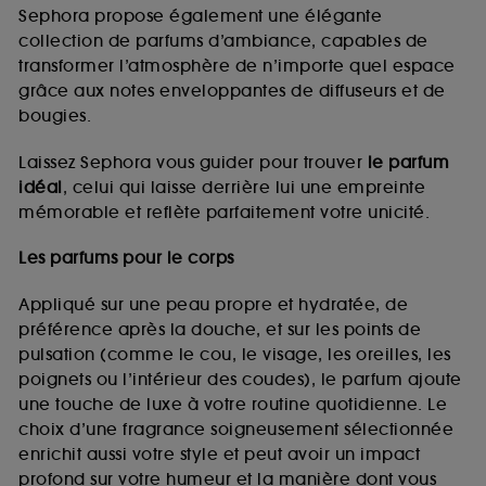
de vous plaire via des publicités, y compris sur des
Sephora propose également une élégante
sites tiers et sur les réseaux sociaux, sur la base
collection de parfums d’ambiance, capables de
des pages que vous avez consultées, de votre
transformer l’atmosphère de n’importe quel espace
navigation, et de l'historique de vos interactions.
grâce aux notes enveloppantes de diffuseurs et de
Cookies de mesure d’audience :
ils nous
bougies.
permettent de réaliser des statistiques de
fréquentation et de navigation sur notre site afin
Laissez Sephora vous guider pour trouver
le parfum
d’en améliorer la performance.
idéal
, celui qui laisse derrière lui une empreinte
Cookies de sécurisation des paiements en ligne :
mémorable et reflète parfaitement votre unicité.
ils nous permettent de lutter notamment contre les
fraudes aux moyens de paiement et les
Les parfums pour le corps
usurpations d’identité.
Appliqué sur une peau propre et hydratée, de
Cookies fonctionnels :
il s’agit de cookies
préférence après la douche, et sur les points de
permettant l’affichage et/ou la fourniture de
pulsation (comme le cou, le visage, les oreilles, les
certaines fonctionnalités du site, tel que les
cookies d’authentification qui sont utilisés afin de
poignets ou l’intérieur des coudes), le parfum ajoute
vous faire bénéficier de l’authentification
une touche de luxe à votre routine quotidienne. Le
prolongée vous permettant d’accéder à votre
choix d’une fragrance soigneusement sélectionnée
compte lors de votre prochaine visite sur le site
enrichit aussi votre style et peut avoir un impact
sans saisir à nouveau votre identifiant et mot de
profond sur votre humeur et la manière dont vous
passe.