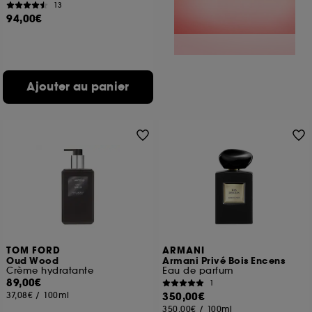
13
94,00€
Ajouter au panier
TOM FORD
ARMANI
Oud Wood
Armani Privé Bois Encens
Crème hydratante
Eau de parfum
89,00€
1
37,08€
/
100ml
350,00€
350,00€
/
100ml