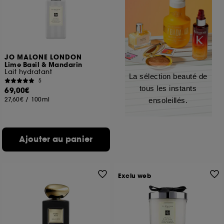
JO MALONE LONDON
Lime Basil & Mandarin
Lait hydratant
La sélection beauté de
5
tous les instants
69,00€
27,60€
/
100ml
ensoleillés.
Ajouter au panier
Exclu web