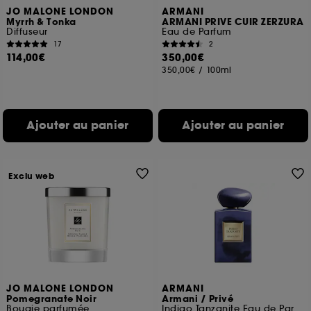
JO MALONE LONDON
ARMANI
Myrrh & Tonka
ARMANI PRIVE CUIR ZERZURA
Diffuseur
Eau de Parfum
17
2
114,00€
350,00€
350,00€
/
100ml
Ajouter au panier
Ajouter au panier
Exclu web
JO MALONE LONDON
ARMANI
Pomegranate Noir
Armani / Privé
Bougie parfumée
Indigo Tanzanite Eau de Parfum