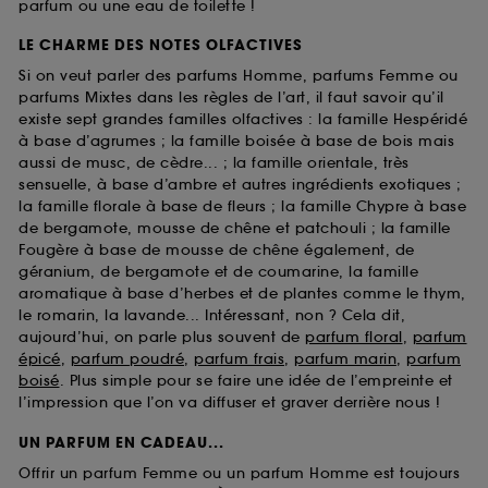
parfum ou une eau de toilette !
LE CHARME DES NOTES OLFACTIVES
Si on veut parler des parfums Homme, parfums Femme ou
parfums Mixtes dans les règles de l’art, il faut savoir qu’il
existe sept grandes familles olfactives : la famille Hespéridé
à base d’agrumes ; la famille boisée à base de bois mais
aussi de musc, de cèdre... ; la famille orientale, très
sensuelle, à base d’ambre et autres ingrédients exotiques ;
la famille florale à base de fleurs ; la famille Chypre à base
de bergamote, mousse de chêne et patchouli ; la famille
Fougère à base de mousse de chêne également, de
géranium, de bergamote et de coumarine, la famille
aromatique à base d’herbes et de plantes comme le thym,
le romarin, la lavande... Intéressant, non ? Cela dit,
aujourd’hui, on parle plus souvent de
parfum floral
,
parfum
épicé
,
parfum poudré
,
parfum frais
,
parfum marin
,
parfum
boisé
. Plus simple pour se faire une idée de l’empreinte et
l’impression que l’on va diffuser et graver derrière nous !
UN PARFUM EN CADEAU...
Offrir un parfum Femme ou un parfum Homme est toujours