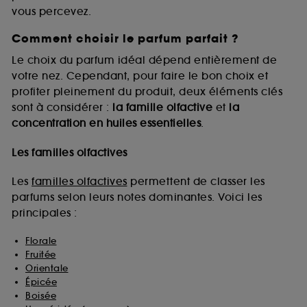
vous percevez.
Comment choisir le parfum parfait ?
A l'exception des cookies techniques, le dépôt et la
lecture de ces traceurs requiert votre accord. Vous
Le choix du parfum idéal dépend entièrement de
pouvez personnaliser vos choix concernant le dépôt
votre nez. Cependant, pour faire le bon choix et
de ces cookies grâce au bouton "personnaliser mes
profiter pleinement du produit, deux éléments clés
choix" ci-dessous ou décider de "tout accepter".
sont à considérer :
la famille olfactive
et
la
Sephora pourra associer les informations de
concentration en huiles essentielles
.
navigation collectées par ces Cookies, pour les
finalités acceptées, avec les données personnelles
collectées ou générées lors de votre activité en ligne
Les familles olfactives
ou en magasin. Pour refuser tous les cookies, cliques
sur "continuer sans accepter". Voous pouvez à tout
Les
familles olfactives
permettent de classer les
moment choisir de retirer votrte consentement. Si vous
parfums selon leurs notes dominantes. Voici les
souhaitez obtenir plus d'information sur les cookies
principales :
utilisés,
cliquez
ici
.
Florale
Fruitée
Orientale
Épicée
Boisée