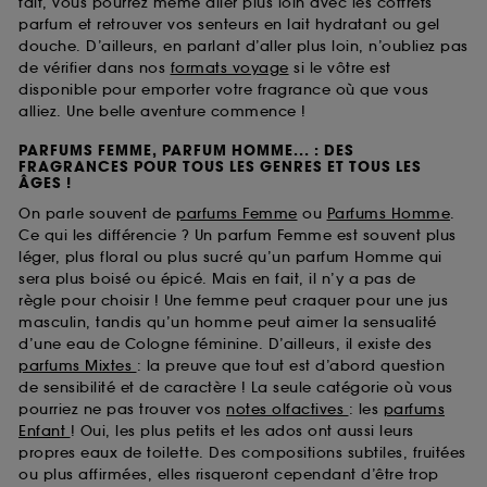
fait, vous pourrez même aller plus loin avec les coffrets
parfum et retrouver vos senteurs en lait hydratant ou gel
douche. D’ailleurs, en parlant d’aller plus loin, n’oubliez pas
de vérifier dans nos
formats voyage
si le vôtre est
disponible pour emporter votre fragrance où que vous
alliez. Une belle aventure commence !
PARFUMS FEMME, PARFUM HOMME... : DES
FRAGRANCES POUR TOUS LES GENRES ET TOUS LES
ÂGES !
On parle souvent de
parfums Femme
ou
Parfums Homme
.
Ce qui les différencie ? Un parfum Femme est souvent plus
léger, plus floral ou plus sucré qu’un parfum Homme qui
sera plus boisé ou épicé. Mais en fait, il n’y a pas de
règle pour choisir ! Une femme peut craquer pour une jus
masculin, tandis qu’un homme peut aimer la sensualité
d’une eau de Cologne féminine. D’ailleurs, il existe des
parfums Mixtes
: la preuve que tout est d’abord question
de sensibilité et de caractère ! La seule catégorie où vous
pourriez ne pas trouver vos
notes olfactives
: les
parfums
Enfant
! Oui, les plus petits et les ados ont aussi leurs
propres eaux de toilette. Des compositions subtiles, fruitées
ou plus affirmées, elles risqueront cependant d’être trop