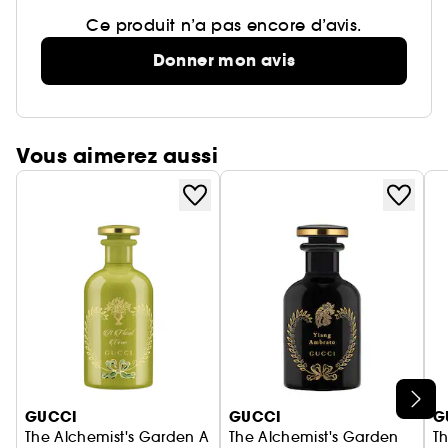
Ce produit n’a pas encore d’avis.
Donner mon avis
Vous aimerez aussi
Ignorer le carrousel produits
GUCCI
GUCCI
G
The Alchemist's Garden A
The Alchemist's Garden
T