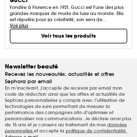
GUCCI
Fondée à Florence en 1921, Gucci est l'une des plus
grandes marques de mode de luxe au monde. Elle
est réputée pour sa créativité, son sens de
l’innovation et son savoir-faire artisanal italien. Gucci
Voir plus
est membre du groupe Kering, leader mondial dans
Voir tous les produits
le domaine du prêt-à-porter et des accessoires, qui
possède un large portefolio de grandes marques du
luxe, du sport et art de vivre.
Newsletter beauté
Recevez les nouveautés, actualités et offres
Sephora par email
En m’inscrivant, j’accepte de recevoir par email mon
code de réduction ainsi que les offres et actualités de
Sephora personnalisées y compris avec l’utilisation de
technologies de suivi permettant de mesurer la
performance des campagnes afin d'optimiser et
personnaliser nos communications. Je déclare avoir plus
de 16 ans et je consens au traitement de mes
données
personnelles
et accepte la
politique de confidentialité
.
Adresse e-mail