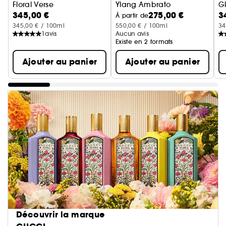
Floral Verse
Ylang Ambrato
G
345,00 €
275,00 €
3
Eau de Parfum
Eau de Parfum
E
À partir de
345,00 € / 100ml
550,00 € / 100ml
34
1
avis
Aucun avis
Existe en 2 formats
Ajouter au panier
Ajouter au panier
Découvrir la marque