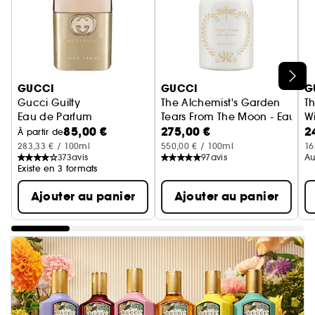
Ignorer le carrousel produits
GUCCI
GUCCI
G
Gucci Guilty
The Alchemist's Garden
T
Eau de Parfum
Tears From The Moon - Eau de
W
85,00 €
275,00 €
2
E
À partir de
283,33 € / 100ml
550,00 € / 100ml
16
373
avis
97
avis
Au
Existe en 3 formats
Ajouter au panier
Ajouter au panier