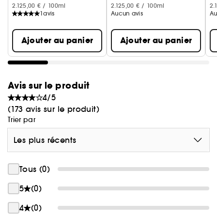
2.125,00 € / 100ml
2.125,00 € / 100ml
2.
1
avis
Aucun avis
Au
Ajouter au panier
Ajouter au panier
Avis sur le produit
4/5
(173 avis sur le produit)
Trier par
Les plus récents
Tous (0)
5
(0)
4
(0)