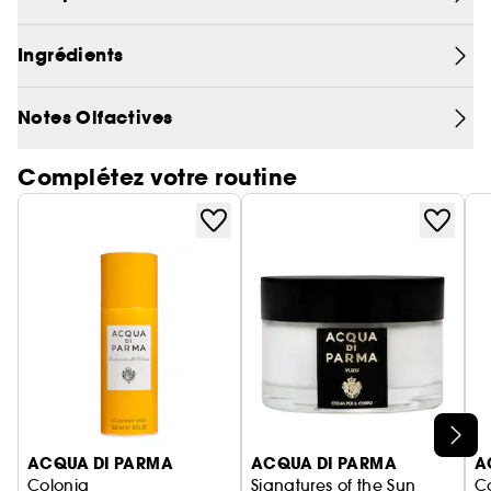
parfumée au cœur de la campagne italienne.
BOUGIE 200 g :Durée de combustion : jusqu'à 50
heures
Ingrédients
Notes Olfactives
Complétez votre routine
Ignorer le carrousel produits
ACQUA DI PARMA
ACQUA DI PARMA
A
Colonia
Signatures of the Sun
C