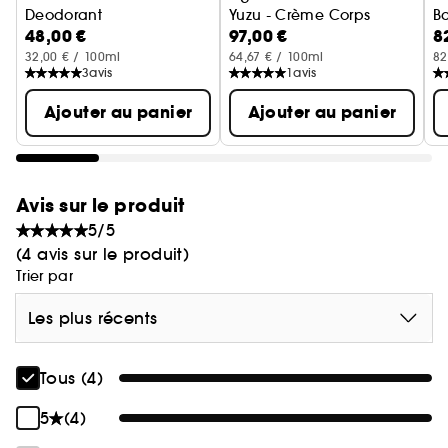
Deodorant
Yuzu - Crème Corps
B
48,00 €
97,00 €
8
32,00 € / 100ml
64,67 € / 100ml
82
3
avis
1
avis
Ajouter au panier
Ajouter au panier
Avis sur le produit
5/5
(4 avis sur le produit)
Trier par
Les plus récents
Tous (4)
5
(4)