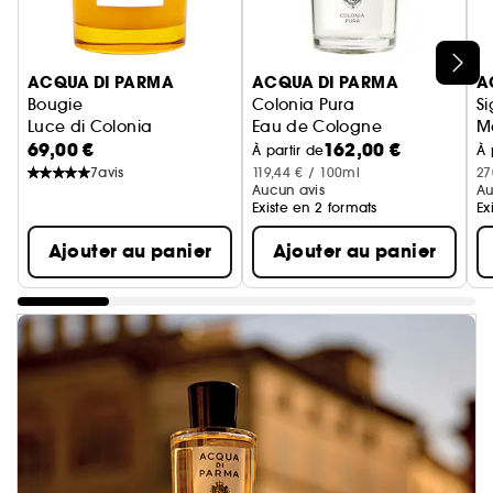
Ignorer le carrousel produits
ACQUA DI PARMA
ACQUA DI PARMA
A
Bougie
Colonia Pura
Si
Luce di Colonia
Eau de Cologne
Ma
69,00 €
162,00 €
E
À partir de
À 
7
avis
119,44 € / 100ml
27
Aucun avis
Au
Existe en 2 formats
Ex
Ajouter au panier
Ajouter au panier