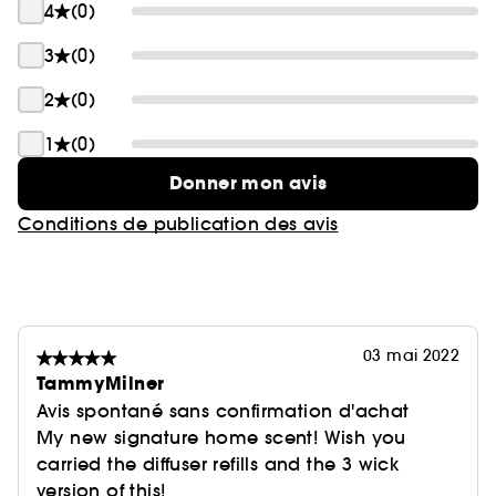
4
(0)
3
(0)
2
(0)
1
(0)
Donner mon avis
Conditions de publication des avis
03 mai 2022
TammyMilner
Avis spontané sans confirmation d'achat
My new signature home scent! Wish you
carried the diffuser refills and the 3 wick
version of this!