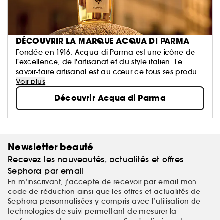
DÉCOUVRIR LA MARQUE ACQUA DI PARMA
Fondée en 1916, Acqua di Parma est une icône de
l'excellence, de l'artisanat et du style italien. Le
savoir-faire artisanal est au cœur de tous ses produits
qui sont fièrement fabriqués en Italie, où
Voir plus
l'authenticité et la simplicité brillent.
Découvrir Acqua di Parma
Newsletter beauté
Recevez les nouveautés, actualités et offres
Sephora par email
En m’inscrivant, j’accepte de recevoir par email mon
code de réduction ainsi que les offres et actualités de
Sephora personnalisées y compris avec l’utilisation de
technologies de suivi permettant de mesurer la