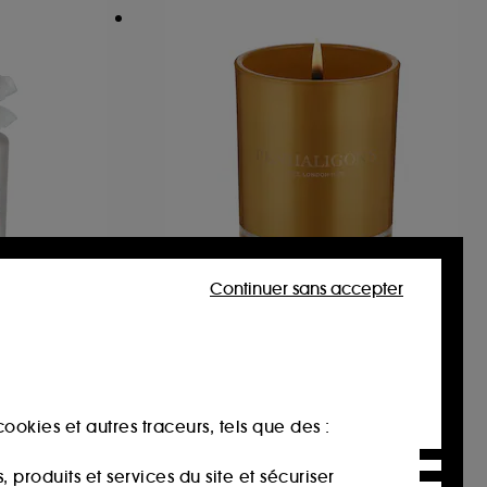
Continuer sans accepter
PENHALIGON'S
Calisaya Bark
Bougie
75,00€
€
ookies et autres traceurs, tels que des :
produits et services du site et sécuriser