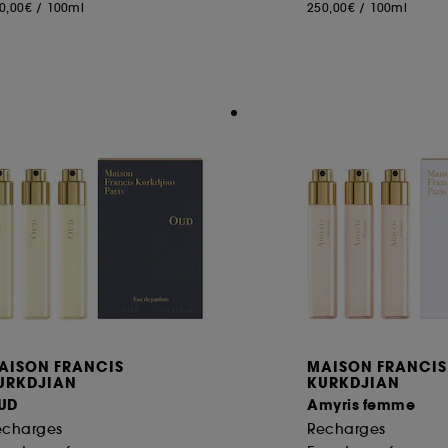
0,00€
/
100ml
250,00€
/
100ml
AISON FRANCIS
MAISON FRANCIS
URKDJIAN
KURKDJIAN
UD
Amyris femme
echarges
Recharges