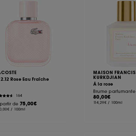
ACOSTE
MAISON FRANCIS
KURKDJIAN
12.12 Rose Eau Fraîche
À la rose
Brume parfumante
164
80,00€
75,00€
114,29€
/
100ml
partir de
0,00€
/
100ml