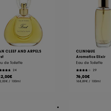
AN CLEEF AND ARPELS
CLINIQUE
rst
Aromatics Elixir
u de Toilette
Eau de Toilette
24
29
22,00€
76,00€
2,00€
/
100ml
168,89€
/
100ml