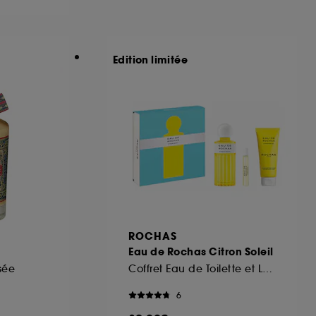
ous pouvez personnaliser vos choix concernant
Edition limitée
cepter". Sephora pourra associer les
 personnelles collectées ou générées lors
ccepter". Voous pouvez à tout moment choisir
uez
ici
.
ROCHAS
Eau de Rochas Citron Soleil
sée
Coffret Eau de Toilette et Lait Corps
6