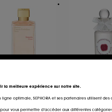
AISON FRANCIS
PENHALIGON'S
URKDJIAN
Elisabethan Rose
myris femme
Eau de Parfum
au de parfum
ir la meilleure expérience sur notre site.
3
75,00€
7,50€
/
100ml
105,00
À partir de
 ligne optimale, SEPHORA et ses partenaires utilisent des c
350,00€
/
100ml
s pour vous permettre d’accéder aux différentes catégories, 