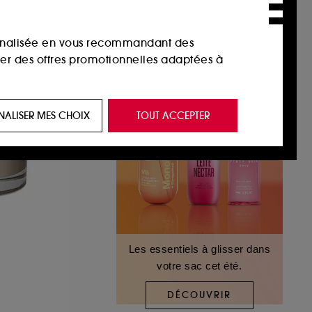
sonnalisée en vous recommandant des
ser des offres promotionnelles adaptées à
 de vous plaire via des publicités, y compris
NALISER MES CHOIX
TOUT ACCEPTER
e navigation, et de l'historique de vos
 de navigation sur notre site afin d’en
 les fraudes aux moyens de paiement et les
Les essentiels à glisser dans
votre sac cet été.
nctionnalités du site, tel que les cookies
us permettant d’accéder à votre compte lors
DÉCOUVRIR