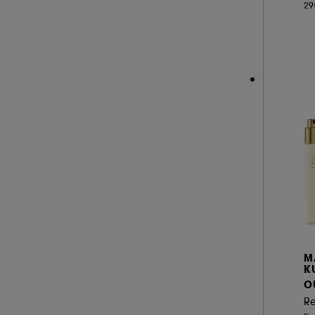
29
NEOM ORGANICS LONDON (4)
NINA RICCI (16)
NUXE (12)
ONLY THE BRAVE (1)
OUAI (6)
PENHALIGON'S (59)
PHLUR (26)
PRADA (27)
RABANNE FRAGRANCES (55)
RARE BEAUTY (17)
REMINISCENCE (17)
RITUALS (26)
M
ROCHAS (25)
K
O
SALT AND STONE (4)
R
SERGE LUTENS (22)