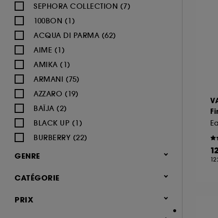
SEPHORA COLLECTION (7)
100BON (1)
ACQUA DI PARMA (62)
AIME (1)
AMIKA (1)
ARMANI (75)
AZZARO (19)
V
BAÏJA (2)
Fi
BLACK UP (1)
Ea
BURBERRY (22)
1
BVLGARI (12)
GENRE
12
BY ROSIE JANE (3)
Femme (1378)
CATÉGORIE
CACHAREL (24)
Homme (544)
CALVIN KLEIN (20)
Parfum
PRIX
Mixte (493)
CAROLINA HERRERA (21)
Jusqu'à -30% sur une sélection de
Enfant (40)