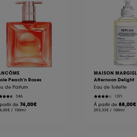
ANCÔME
MAISON MARGIE
ole Peach'n Roses
Afternoon Delight
au de Parfum
Eau de Toilette
586
1371
74,00€
88,00€
partir de
À partir de
6,00€
/
100ml
293,33€
/
100ml