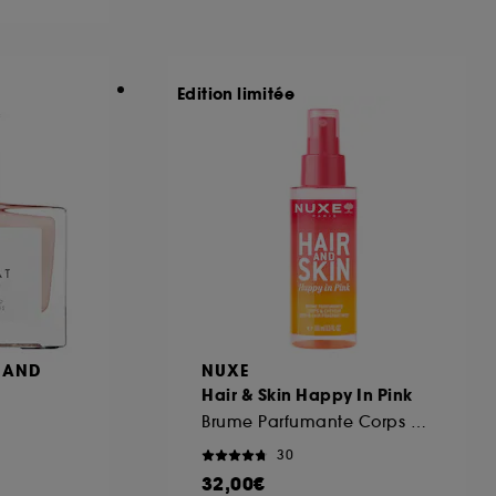
ous pouvez personnaliser vos choix concernant
Edition limitée
cepter". Sephora pourra associer les
 personnelles collectées ou générées lors
ccepter". Voous pouvez à tout moment choisir
uez
ici
.
MAND
NUXE
Hair & Skin Happy In Pink
Brume Parfumante Corps et Cheveux
30
32,00€