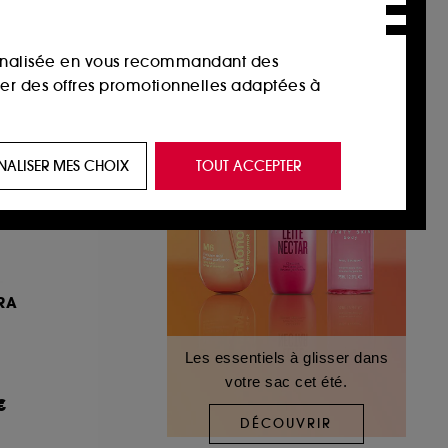
sonnalisée en vous recommandant des
ser des offres promotionnelles adaptées à
 de vous plaire via des publicités, y compris
NALISER MES CHOIX
TOUT ACCEPTER
e navigation, et de l'historique de vos
 de navigation sur notre site afin d’en
RA
 les fraudes aux moyens de paiement et les
Les essentiels à glisser dans
votre sac cet été.
nctionnalités du site, tel que les cookies
€
us permettant d’accéder à votre compte lors
DÉCOUVRIR