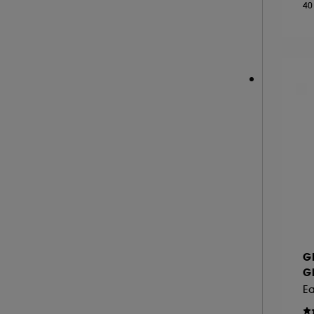
40
NEOM ORGANICS LONDON (4)
NINA RICCI (16)
NUXE (12)
ONLY THE BRAVE (1)
OUAI (6)
PENHALIGON'S (59)
PHLUR (26)
PRADA (27)
RABANNE FRAGRANCES (55)
RARE BEAUTY (17)
REMINISCENCE (17)
RITUALS (26)
G
ROCHAS (26)
Gl
SALT AND STONE (4)
E
SERGE LUTENS (22)