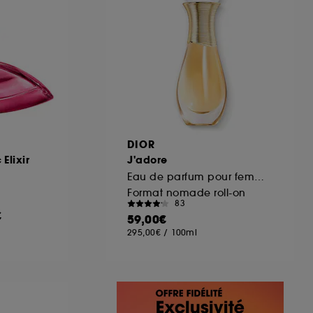
DIOR
Elixir
J'adore
Eau de parfum pour femme roller-pearl
Format nomade roll-on
83
€
59,00€
295,00€
/
100ml