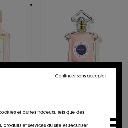
Continuer sans accepter
GUERLAIN
Insolence
Eau de Toilette
30
€
140,00€
ookies et autres traceurs, tels que des :
186,67€
/
100ml
produits et services du site et sécuriser