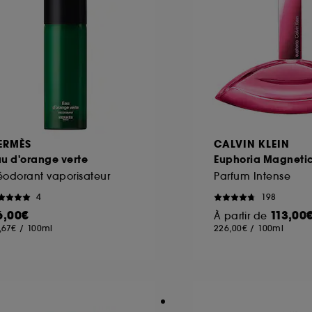
ERMÈS
CALVIN KLEIN
u d'orange verte
Euphoria Magnetic 
odorant vaporisateur
Parfum Intense
4
198
6,00€
113,00
À partir de
,67€
/
100ml
226,00€
/
100ml