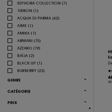
SEPHORA COLLECTION (7)
100BON (1)
ACQUA DI PARMA (62)
AIME (1)
AMIKA (1)
ARMANI (75)
AZZARO (19)
H
BAÏJA (2)
Ea
BLACK UP (1)
Dé
BURBERRY (22)
4
BVLGARI (12)
GENRE
30
BY ROSIE JANE (3)
Femme (1380)
CATÉGORIE
CACHAREL (24)
Homme (544)
CALVIN KLEIN (20)
Parfum
PRIX
Mixte (494)
CAROLINA HERRERA (21)
Jusqu'à -30% sur une sélection de
Enfant (40)